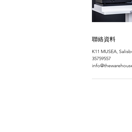
聯絡資料
K11 MUSEA, Salisb
35759557
info@thewarehous