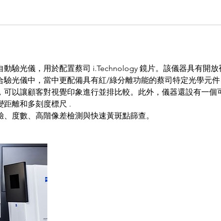
驗光儀，用於配置蔡司 i.Technology 鏡片。該儀器具有
合驗光儀中，當中更配備具有紅/綠分離功能的蔡司特定光學元件
，可以讓顧客對視覺印象進行並排比較。此外，儀器還設有一個
距離和多刻度標尺 .
驗、度數、高階像差檢測與快速黃斑點篩查。