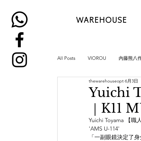
All Posts
VIOROU
內藤熊八
thewarehouseopt
6月3日
金子眼鏡
NATIVE SONS
Yuich
｜K11 M
YUICHI TOYAMA
KAMEMA
Yuichi Toyama
'AMS U-114'
H-FUSION
JULIUS TART OP
「一副眼鏡決定了身