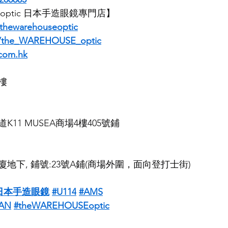
E optic 日本手造眼鏡專門店】
thewarehouseoptic
m/the_WAREHOUSE_optic
com.hk
樓
11 MUSEA商場4樓405號鋪
地下, 鋪號:23號A鋪(商場外圍，面向登打士街)
日本手造眼鏡
#U114
#AMS
AN
#theWAREHOUSEoptic