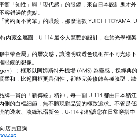
衡「知性」與「現代感」的眼鏡，來自日本設計鬼才外山雄一
是本季不容錯過的焦點。
LDSMITH
LUNOR
杉本圭
OLVER PEOPLES
99
而不簡單」的眼鏡，那麼這款 YUICHI TOYAMA. U-11
特內藏金屬圈：U-114 最令人驚艷的設計，在於光學框
膠中帶金屬」的層次感，讓透明或透色鏡框在不同光線下
框眼鏡的想像。
agon）：框形以阿姆斯特丹機場 (AMS) 為靈感，採經典
潤柔和，比起圓框更具個性，卻能完美修飾各種臉型，散
牌一貫的「新傳統」精神，每一副 U-114 都由日本鯖
內側的白標細節，無不體現對品質的極致追求。不管是低
流的透灰、淡綠玳瑁新色，U-114 都能讓您在日常穿搭
即時向店員查詢：
206685