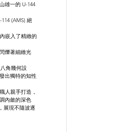
的 U-144 
9.9
LEOWL IN EYE
4 (AMS) 絕
架內嵌入了精緻的
閃爍著細緻光
的八角幾何設
發出獨特的知性
江職人親手打造，
調內斂的深色
中，展現不隨波逐