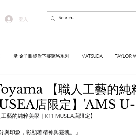
登入
作
掌 金子眼鏡旗下賽璐珞系列
MATSUDA
TAYLOR W
EYEVAN7285
MASUNAGA SINCE 1905 增永眼鏡
YEL
i Toyama 【職人工藝的
USEA店限定】'AMS U-1
NNEN
MYKITA
MOSCOT
ZEISS
MASAHIRO 
 【職人工藝的純粹美學｜K11 MUSEA店限定】
TICAL
AKIRA AND SONS
DITA
10EYEVAN
T
分與印象，彰顯著精神與靈魂。」