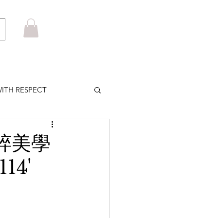
ITH RESPECT
LOWS PLUS
純粹美學
14'
MARUYAMA
HOM BROWNE