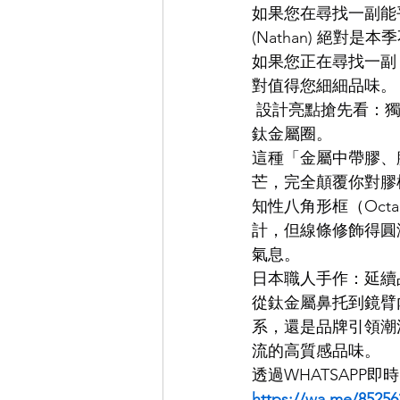
如果您在尋找一副能平
(Nathan) 絕對
EYEVAN
OG X OLIVER GO
如果您正在尋找一副「簡約
對值得您細細品味。
 設計亮點搶先看：獨
EFFECTOR
鈦金屬圈。
這種「金屬中帶膠、
芒，完全顛覆你對膠
知性八角形框（Oct
計，但線條修飾得圓
氣息。
日本職人手作：延續品
從鈦金屬鼻托到鏡臂
系，還是品牌引領潮
流的高質感品味。
透過WHATSAPP
https://wa.me/85256