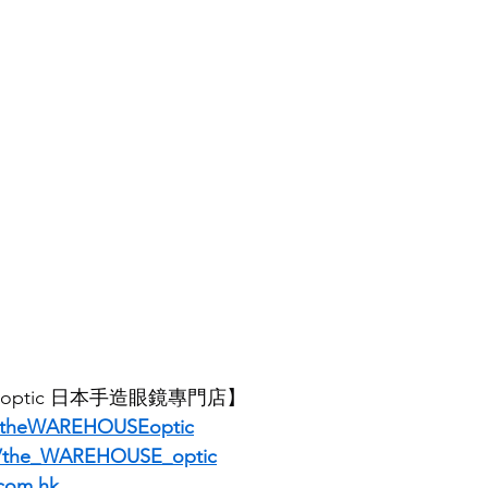
E optic 日本手造眼鏡專門店】
/theWAREHOUSEoptic
m/the_WAREHOUSE_optic
com.hk