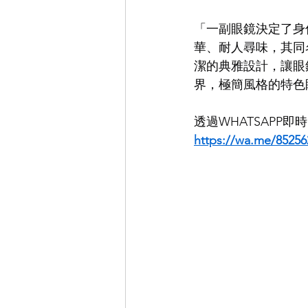
「一副眼鏡決定了身
EYEVAN
OG X OLIVER GO
華、耐人尋味，其同名
潔的典雅設計，讓眼
界，極簡風格的特色
EFFECTOR
透過WHATSAPP
https://wa.me/85256