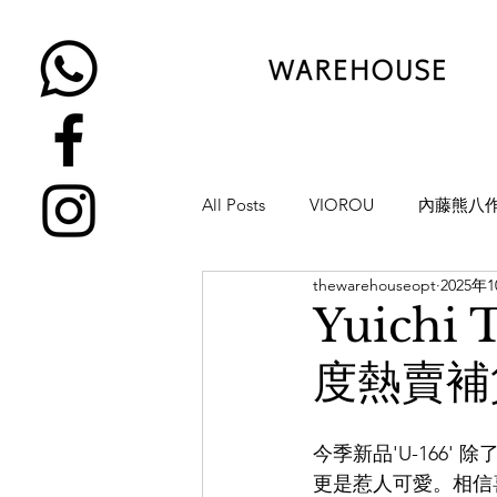
All Posts
VIOROU
內藤熊八
thewarehouseopt
2025年
金子眼鏡
NATIVE SONS
Yuich
度熱賣補貨
YUICHI TOYAMA
KAMEMA
今季新品'U-166
H-FUSION
JULIUS TART OP
更是惹人可愛。相信