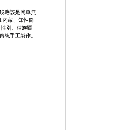
鏡應該是簡單無
9.9
LEOWL IN EYE
溫和內斂、知性簡
了性別、種族疆
與傳統手工製作。