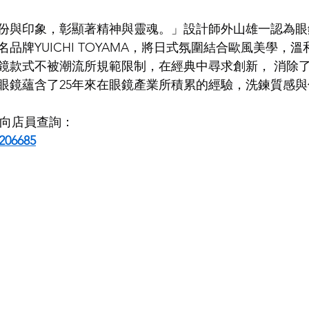
份與印象，彰顯著精神與靈魂。」設計師外山雄一認為眼
LDSMITH
LUNOR
杉本圭
OLVER PEOPLES
99
品牌YUICHI TOYAMA，將日式氛圍結合歐風美學，
鏡款式不被潮流所規範限制，在經典中尋求創新， 消除
眼鏡蘊含了25年來在眼鏡產業所積累的經驗，洗鍊質感
即時向店員查詢：
206685