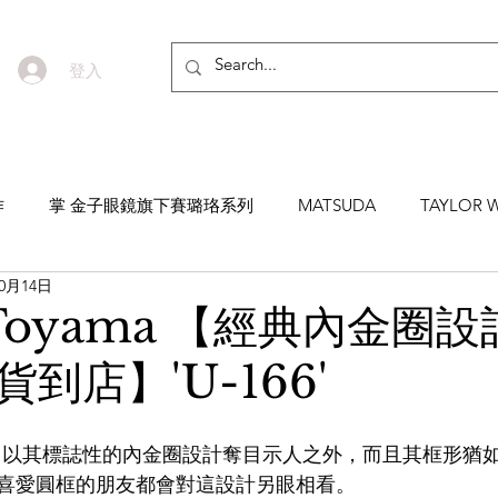
登入
作
掌 金子眼鏡旗下賽璐珞系列
MATSUDA
TAYLOR W
10月14日
EYEVAN7285
MASUNAGA SINCE 1905 增永眼鏡
YEL
i Toyama 【經典內金圈
到店】'U-166'
NNEN
MYKITA
MOSCOT
ZEISS
MASAHIRO 
' 除了以其標誌性的內金圈設計奪目示人之外，而且其框形猶
TICAL
AKIRA AND SONS
DITA
10EYEVAN
T
喜愛圓框的朋友都會對這設計另眼相看。