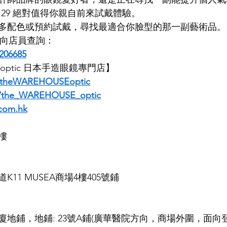
A. U129 絕對值得你親自前來試戴體驗。
多配色或預約試戴，尋找最適合你臉型的那一副藝術品。
即時向店員查詢：
206685
E optic 日本手造眼鏡專門店】
/theWAREHOUSEoptic
m/the_WAREHOUSE_optic
com.hk
樓
11 MUSEA商場4樓405號鋪
地鋪，地鋪: 23號A鋪(廣華醫院方向，商場外圍，面向