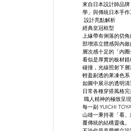
來自日本設計師品牌 Y
學」與傳統日本手作
EYEVAN
OG X OLIVER GO
 設計亮點解析
經典皇冠框型
上緣帶有俐落的切角
EFFECTOR
部增添立體感與內斂
層次感十足的「內圈
看似是厚實的板材鏡
碰撞，光線照射下層
輕盈剔透的果凍色系
如圖中展示的透明清
日常各種穿搭風格完
 職人精神的極致呈
每一副 YUICHI
山雄一秉持著「看、
覆傳統的結構靈魂。
不論你是喜愛獨立設