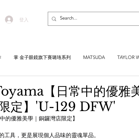
登入
作
掌 金子眼鏡旗下賽璐珞系列
MATSUDA
TAYLOR W
EYEVAN7285
MASUNAGA SINCE 1905 增永眼鏡
YEL
i Toyama【日常中的優雅
定】'U-129 DFW'
NNEN
MYKITA
MOSCOT
ZEISS
MASAHIRO 
ma【日常中的優雅美學｜銅鑼灣店限定】
TICAL
AKIRA AND SONS
DITA
10EYEVAN
T
的工具，更是展現個人品味的靈魂單品。