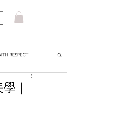
ITH RESPECT
LOWS PLUS
美學｜
MARUYAMA
HOM BROWNE