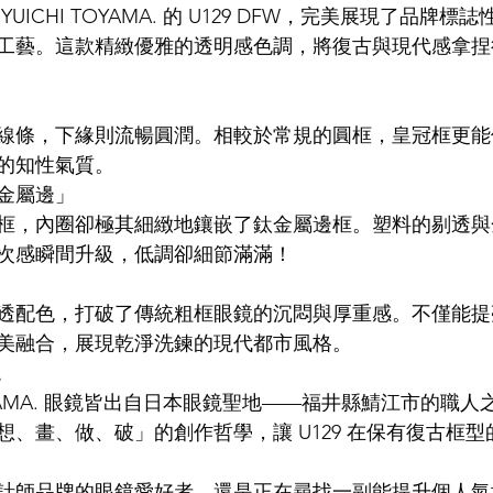
UICHI TOYAMA. 的 U129 DFW，完美展現了品牌標
工藝。這款精緻優雅的透明感色調，將復古與現代感拿捏
LDSMITH
LUNOR
杉本圭
OLVER PEOPLES
99
線條，下緣則流暢圓潤。相較於常規的圓框，皇冠框更能
的知性氣質。
金屬邊」
框，內圈卻極其細緻地鑲嵌了鈦金屬邊框。塑料的剔透與
次感瞬間升級，低調卻細節滿滿！
透配色，打破了傳統粗框眼鏡的沉悶與厚重感。不僅能提
美融合，展現乾淨洗鍊的現代都市風格。
現
 TOYAMA. 眼鏡皆出自日本眼鏡聖地——福井縣鯖江市的職
想、畫、做、破」的創作哲學，讓 U129 在保有復古框
計師品牌的眼鏡愛好者，還是正在尋找一副能提升個人氣