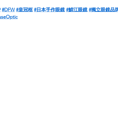
9
#DFW
#皇冠框
#日本手作眼鏡
#鯖江眼鏡
#獨立眼鏡品
seOptic