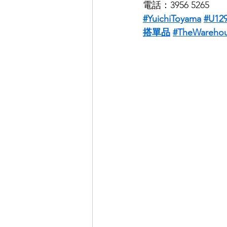
電話：3956 5265
#YuichiToyama
#U12
搭單品
#TheWarehou