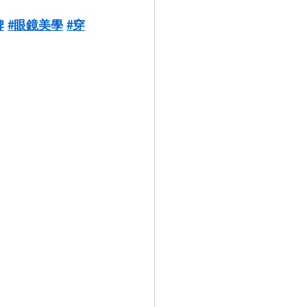
牌
#眼鏡美學
#穿