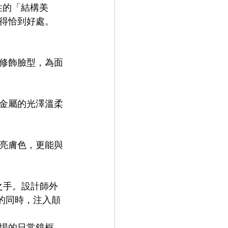
誌性的「結構美
得恰到好處。
9.9
LEOWL IN EYE
修飾臉型，為面
金屬的光澤溫柔
亮膚色，更能與
人之手。設計師外
型的同時，注入顛
場的日常鏡框，