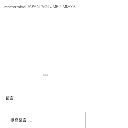
mastermind JAPAN 'VOLUME 2 MM005'
留言
撰寫留言......
Yellows Plus【48mm
Yellows Plus
Crown Panto 鈦金屬鏡
｜經典中金框新