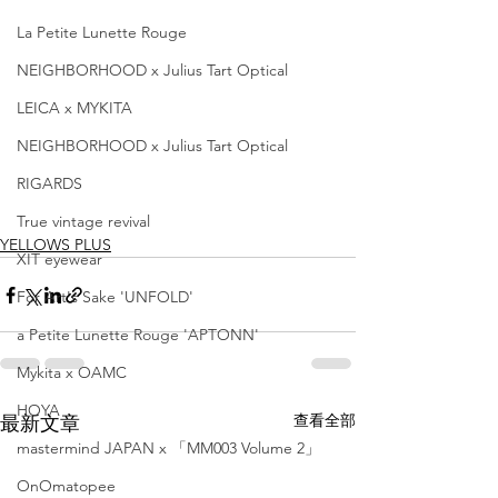
La Petite Lunette Rouge
NEIGHBORHOOD x Julius Tart Optical
LEICA x MYKITA
NEIGHBORHOOD x Julius Tart Optical
RIGARDS
True vintage revival
YELLOWS PLUS
XIT eyewear
For Art's Sake 'UNFOLD'
a Petite Lunette Rouge 'APTONN'
Mykita x OAMC
HOYA
查看全部
最新文章
mastermind JAPAN x 「MM003 Volume 2」
OnOmatopee