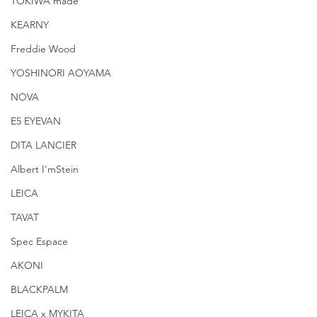
TOKIWA made
KEARNY
Freddie Wood
YOSHINORI AOYAMA
NOVA
E5 EYEVAN
DITA LANCIER
Albert I'mStein
LEICA
TAVAT
Spec Espace
AKONI
BLACKPALM
LEICA x MYKITA