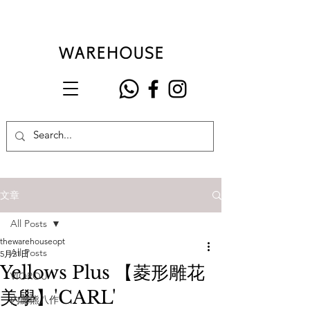
文章
All Posts
thewarehouseopt
All Posts
5月21日
Yellows Plus 【菱形雕花
VIOROU
美學】'CARL'
內藤熊八作