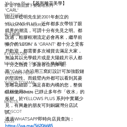
Yellows Plus 【菱形雕花美學】
掌 金子眼鏡旗下賽璐珞系列
'CARL'
MATSUDA
由山岸稔明先生於2001年創立的
YELLOWS PLUS，近年都多次帶領了眼
TAYLOR WITH RESPECT
鏡界的潮流，可謂十分有先見之明。都
金子眼鏡
說過，粗膠框潮流定必會再來，繼早前
NATIVE SONS
推介的'LEON' & 'GRANT' 都十分之受客
戶歡迎，都需要多次補貨去滿足大家，
EYEVAN7285
無論其以光學鏡片或是大陽鏡片示人都
MASUNAGA SINCE 1905 增永眼鏡
十分之熱賣，多謝各位的捧場。
而"CARL"亦沿用三窩釘設計可加強骹鏈
YELLOWS PLUS
的堅固性。而鏡臂內外都可以看到其菱
YUICHI TOYAMA
形雕花細節，滿足喜歡內構的您，整個
鏡框使用8mm 已靜止多年作「收水」的
KAMEMANNEN
板材，於YELLOWS PLUS 系列中實屬少
MYKITA
見，有興趣的朋友可到銅鑼灣分店試
MOSCOT
試。
透過WHATSAPP即時向店員查詢：
ZEISS
https://wa.me/56206685