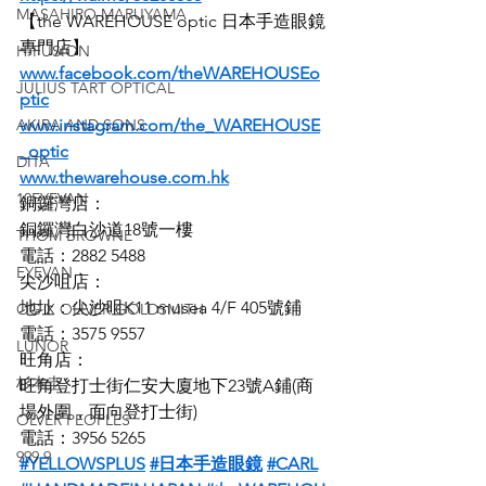
MASAHIRO MARUYAMA
【the WAREHOUSE optic 日本手造眼鏡
專門店】
H-FUSION
www.facebook.com/theWAREHOUSEo
JULIUS TART OPTICAL
ptic
AKIRA AND SONS
www.instagram.com/the_WAREHOUSE
_optic
DITA
www.thewarehouse.com.hk
10EYEVAN
銅鑼灣店：
銅鑼灣白沙道18號一樓
THOM BROWNE
電話：2882 5488
EYEVAN
尖沙咀店：
地址：尖沙咀K11 musea 4/F 405號鋪
OG X OLIVER GOLDSMITH
電話：3575 9557
LUNOR
旺角店：
杉本圭
旺角登打士街仁安大廈地下23號A鋪(商
場外圍，面向登打士街)
OLVER PEOPLES
電話：3956 5265
999.9
#YELLOWSPLUS
#日本手造眼鏡
#CARL