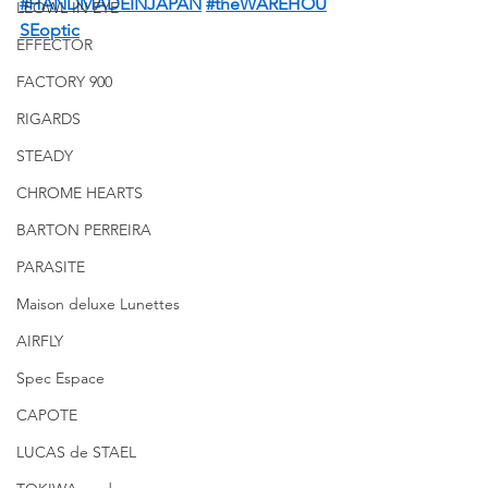
#HANDMADEINJAPAN
#theWAREHOU
LEOWL IN EYE
SEoptic
EFFECTOR
FACTORY 900
RIGARDS
STEADY
CHROME HEARTS
BARTON PERREIRA
PARASITE
Maison deluxe Lunettes
AIRFLY
Spec Espace
CAPOTE
LUCAS de STAEL