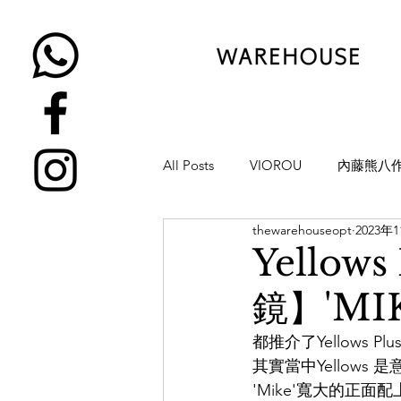
All Posts
VIOROU
內藤熊八
thewarehouseopt
2023年
金子眼鏡
NATIVE SONS
Yello
鏡】'MIK
YUICHI TOYAMA
KAMEMA
都推介了Yellows
其實當中Yellows
H-FUSION
JULIUS TART OP
'Mike'寬大的