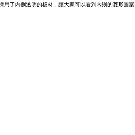
採用了內側透明的板材，讓大家可以看到內則的菱形圖案
LDSMITH
LUNOR
杉本圭
OLVER PEOPLES
99