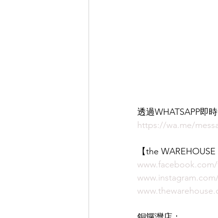
透過WHATSAPP
https://wa.me/me
【the WAREHOUS
www.facebook.com/
www.instagram.co
www.thewarehouse.
銅鑼灣店：