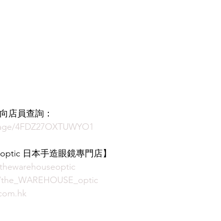
即時向店員查詢：
ssage/4FDZ27OXTUWYO1
E optic 日本手造眼鏡專門店】  
thewarehouseoptic
m/the_WAREHOUSE_optic
com.hk