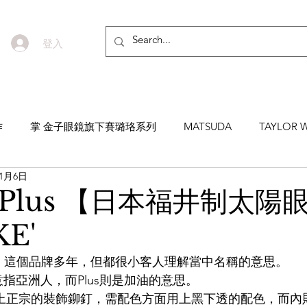
登入
作
掌 金子眼鏡旗下賽璐珞系列
MATSUDA
TAYLOR W
11月6日
EYEVAN7285
MASUNAGA SINCE 1905 增永眼鏡
YEL
ws Plus 【日本福井制太陽
E'
NNEN
MYKITA
MOSCOT
ZEISS
MASAHIRO 
 Plus 這個品牌多年，但都很小客人理解當中名稱的意思。 
 是意指亞洲人，而Plus則是加油的意思。 
TICAL
AKIRA AND SONS
DITA
10EYEVAN
T
正面配上正宗的裝飾鉚釘，需配色方面用上黑下透的配色，而