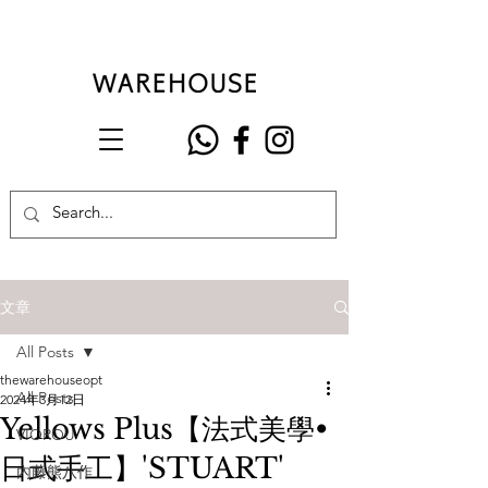
文章
All Posts
thewarehouseopt
All Posts
2024年3月12日
Yellows Plus【法式美學•
VIOROU
日式手工】'STUART'
內藤熊八作