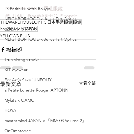
#YELLOWSPLUS
#手造眼鏡
La Petite Lunette Rouge
#STUART
#theWAREHOUSEoptic
NEIGHBORHOOD x Julius Tart Optical
THEWAREHOUSEOPTIC
日本手造眼鏡
眼鏡
handmadeinJAPAN
LEICA x MYKITA
YELLOWS PLUS
NEIGHBORHOOD x Julius Tart Optical
RIGARDS
True vintage revival
XIT eyewear
For Art's Sake 'UNFOLD'
查看全部
最新文章
a Petite Lunette Rouge 'APTONN'
Mykita x OAMC
HOYA
mastermind JAPAN x 「MM003 Volume 2」
OnOmatopee