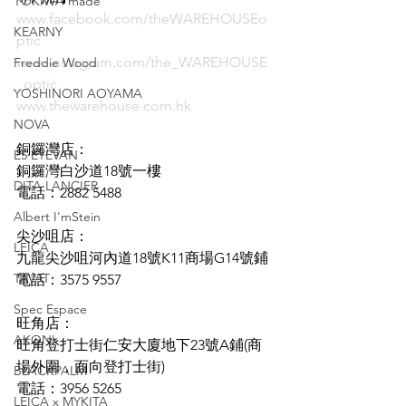
TOKIWA made
www.facebook.com/theWAREHOUSEo
KEARNY
ptic
www.instagram.com/the_WAREHOUSE
Freddie Wood
_optic
YOSHINORI AOYAMA
www.thewarehouse.com.hk
NOVA
銅鑼灣店：
E5 EYEVAN
銅鑼灣白沙道18號一樓
DITA LANCIER
電話：2882 5488
Albert I'mStein
尖沙咀店：
LEICA
九龍尖沙咀河內道18號K11商場G14號鋪
TAVAT
電話：3575 9557
Spec Espace
旺角店：
AKONI
旺角登打士街仁安大廈地下23號A鋪(商
場外圍，面向登打士街)
BLACKPALM
電話：3956 5265
LEICA x MYKITA