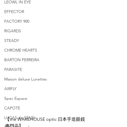
LEOWL IN EYE
EFFECTOR
FACTORY 900
RIGARDS
STEADY
CHROME HEARTS
BARTON PERREIRA
PARASITE
Maison deluxe Lunettes
AIRFLY
Spec Espace
CAPOTE
LUCAS de STAEL
【the WAREHOUSE optic 日本手造眼鏡
專門店】