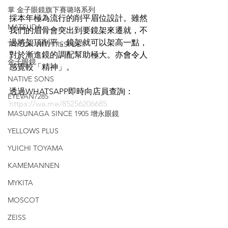
掌 金子眼鏡旗下賽璐珞系列
採本年極為流行的削平眉位設計。雖然
MATSUDA
我們的眉骨會突出到要鏡架來遷就，不
過將架頂削平，鏡架就可以架高一點，
TAYLOR WITH RESPECT
對於漸進鏡的調配幫助極大。亦會令人
金子眼鏡
感覺較「精神」。
NATIVE SONS
透過WHATSAPP即時向店員查詢：
EYEVAN7285
https://wa.me/85256206685
MASUNAGA SINCE 1905 增永眼鏡
YELLOWS PLUS
YUICHI TOYAMA
KAMEMANNEN
MYKITA
MOSCOT
ZEISS