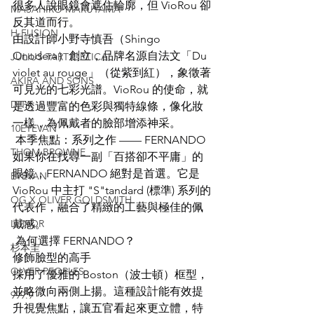
很多人說眼鏡會遮住輪廓，但 VioRou 卻
MASAHIRO MARUYAMA
反其道而行。
H-FUSION
由設計師小野寺慎吾（Shingo 
Onodera）創立，品牌名源自法文「Du 
JULIUS TART OPTICAL
violet au rouge」（從紫到紅），象徵著
AKIRA AND SONS
可見光的七彩光譜。VioRou 的使命，就
DITA
是透過豐富的色彩與獨特線條，像化妝
一樣，為佩戴者的臉部增添神采。
10EYEVAN
 本季焦點：系列之作 —— FERNANDO
THOM BROWNE
如果你在找尋一副「百搭卻不平庸」的
眼鏡，FERNANDO 絕對是首選。它是 
EYEVAN
VioRou 中主打 "S"tandard (標準) 系列的
OG X OLIVER GOLDSMITH
代表作，融合了精緻的工藝與極佳的佩
LUNOR
戴感。
 為何選擇 FERNANDO？
杉本圭
修飾臉型的高手
OLVER PEOPLES
採用了優雅的 Boston（波士頓）框型，
並略微向兩側上揚。這種設計能有效提
999.9
升視覺焦點，讓五官看起來更立體，特