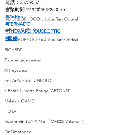
電話：35759557
La Petite Lunette Rouge
營業時間：11:00am-09:00pm
#VioRou
NEIGHBORHOOD x Julius Tart Optical
#FERNADO
LEICA x MYKITA
#THEWAREHOUSEOPTIC
#眼鏡
NEIGHBORHOOD x Julius Tart Optical
RIGARDS
True vintage revival
XIT eyewear
For Art's Sake 'UNFOLD'
a Petite Lunette Rouge 'APTONN'
Mykita x OAMC
HOYA
mastermind JAPAN x 「MM003 Volume 2」
OnOmatopee