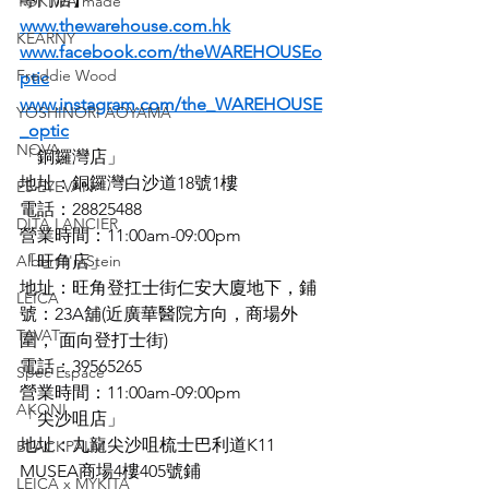
TOKIWA made
www.thewarehouse.com.hk
KEARNY
www.facebook.com/theWAREHOUSEo
Freddie Wood
ptic
www.instagram.com/the_WAREHOUSE
YOSHINORI AOYAMA
_optic
NOVA
「銅鑼灣店」
地址：銅鑼灣白沙道18號1樓
E5 EYEVAN
電話：28825488
DITA LANCIER
營業時間：11:00am-09:00pm
Albert I'mStein
「旺角店」
地址：旺角登扛士街仁安大廈地下，鋪
LEICA
號：23A舖(近廣華醫院方向，商場外
TAVAT
圍， 面向登打士街)
電話：39565265
Spec Espace
營業時間：11:00am-09:00pm
AKONI
「尖沙咀店」
地址：九龍尖沙咀梳士巴利道K11 
BLACKPALM
MUSEA商場4樓405號鋪
LEICA x MYKITA