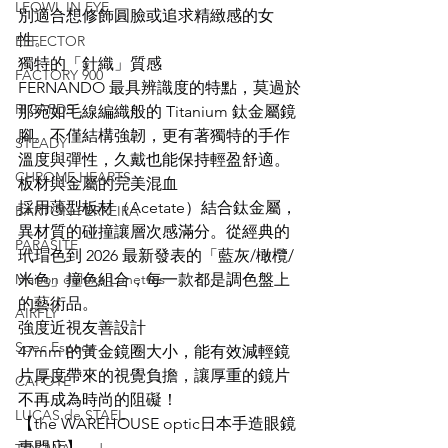
LEOWL IN EYE
別適合想修飾圓臉或追求精緻感的女
性。
EFFECTOR
獨特的「針織」質感
FACTORY 900
FERNANDO 最具辨識度的特點，莫過於
RIGARDS
那宛如毛線編織般的 Titanium 鈦金屬鏡
腳。不僅結構強韌，更有著獨特的手作
STEADY
溫度與彈性，久戴也能保持輕盈舒適。
CHROME HEARTS
板材與金屬的完美混血
採用薄型板材（Acetate）結合鈦金屬，
BARTON PERREIRA
異材質的碰撞讓層次感滿分。從經典的
PARASITE
玳瑁色到 2026 最新發表的「藍灰/橄欖/
Maison deluxe Lunettes
米色」撞色組合，每一款都是調色盤上
的藝術品。
AIRFLY
強度近視友善設計
Spec Espace
47mm 的黃金鏡圈大小，能有效減輕鏡
片厚度帶來的視覺負擔，讓厚重的鏡片
CAPOTE
不再成為時尚的阻礙！
LUCAS de STAEL
【the WAREHOUSE optic日本手造眼鏡
專門店】