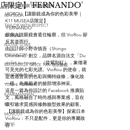
店限定】'FERNANDO'
掌 金子眼鏡旗下賽璐珞系列
VIOROU【讓眼鏡成為你的色彩美學｜
MATSUDA
K11 MUSEA店限定】
TAYLOR WITH RESPECT
'FERNANDO'
很多人說眼鏡會遮住輪廓，但 VioRou 卻
金子眼鏡
反其道而行。
NATIVE SONS
由設計師小野寺慎吾（Shingo 
EYEVAN7285
Onodera）創立，品牌名源自法文「Du 
violet au rouge」（從紫到紅），象徵著
MASUNAGA SINCE 1905 增永眼鏡
可見光的七彩光譜。VioRou 的使命，就
YELLOWS PLUS
是透過豐富的色彩與獨特線條，像化妝
一樣，為佩戴者的臉部增添神采。
YUICHI TOYAMA
這是一篇為你設計的 Facebook 推廣貼
KAMEMANNEN
文，風格融合了時尚感與專業感，旨在
MYKITA
吸引追求質感與修飾臉型效果的顧客。
 【讓眼鏡成為你的色彩美學】探索日本 
MOSCOT
VioRou：不只是配件，更是你的專屬妝
ZEISS
容！