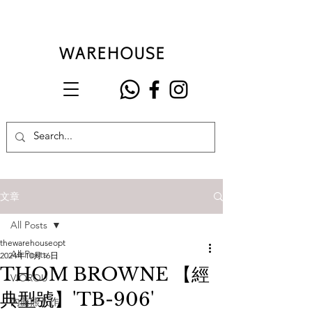
文章
All Posts
thewarehouseopt
All Posts
2024年10月16日
THOM BROWNE 【經
VIOROU
典型號】'TB-906'
內藤熊八作