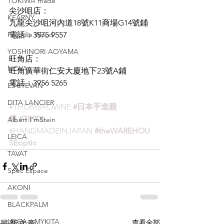
TOKIWA made
尖沙咀店：
KEARNY
九龍尖沙咀河內道18號K11商場G14號鋪
Freddie Wood
電話：3575 9557
YOSHINORI AOYAMA
旺角店：
NOVA
旺角廣華街仁安大廈地下23號A鋪
電話：3956 5265
E5 EYEVAN
DITA LANCIER
#THOMBROWNE
#日本手造眼
鏡
#TB906
Albert I'mStein
#HANDMADEINJAPAN
#theWAREHOU
LEICA
SEoptic
TAVAT
Spec Espace
AKONI
BLACKPALM
LEICA x MYKITA
查看全部