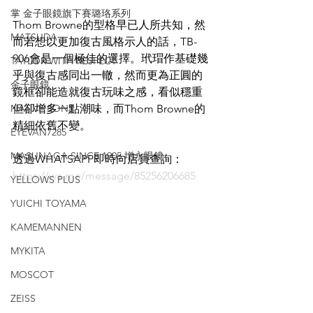
掌 金子眼鏡旗下賽璐珞系列
Thom Browne的型格早已人所共知，然
MATSUDA
而若想以更加復古風格示人的話，TB-
906會是一個極佳的選擇。玳瑁作基礎幾
TAYLOR WITH RESPECT
乎與復古感同出一轍，然而更為正圓的
金子眼鏡
鏡框卻能造就復古玩味之感，看似穩重
NATIVE SONS
但卻增多一點潮味，而Thom Browne的
精細依舊不變。
EYEVAN7285
MASUNAGA SINCE 1905 增永眼鏡
透過WHATSAPP即時向店員查詢：
https://wa.me/message/85256206685
YELLOWS PLUS
YUICHI TOYAMA
KAMEMANNEN
MYKITA
MOSCOT
ZEISS