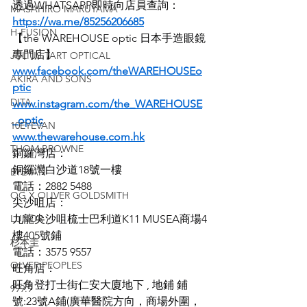
透過WHATSAPP即時向店員查詢：
MASAHIRO MARUYAMA
https://wa.me/85256206685
H-FUSION
【the WAREHOUSE optic 日本手造眼鏡
專門店】
JULIUS TART OPTICAL
www.facebook.com/theWAREHOUSEo
AKIRA AND SONS
ptic
DITA
www.instagram.com/the_WAREHOUSE
_optic
10EYEVAN
www.thewarehouse.com.hk
THOM BROWNE
銅鑼灣店：
銅鑼灣白沙道18號一樓
EYEVAN
電話：2882 5488
OG X OLIVER GOLDSMITH
尖沙咀店：
LUNOR
九龍尖沙咀梳士巴利道K11 MUSEA商場4
樓405號鋪
杉本圭
電話：3575 9557
OLVER PEOPLES
旺角店：
旺角登打士街仁安大廈地下 , 地鋪 鋪
999.9
號:23號A鋪(廣華醫院方向，商場外圍，