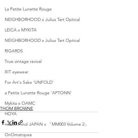
La Petite Lunette Rouge
NEIGHBORHOOD x Julius Tart Optical
LEICA x MYKITA
NEIGHBORHOOD x Julius Tart Optical
RIGARDS
True vintage revival
XIT eyewear
For Art's Sake 'UNFOLD'
a Petite Lunette Rouge 'APTONN'
Mykita x OAMC
THOM BROWNE
HOYA
mastermind JAPAN x 「MM003 Volume 2」
OnOmatopee