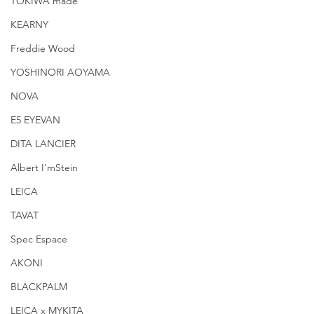
TOKIWA made
KEARNY
Freddie Wood
YOSHINORI AOYAMA
NOVA
E5 EYEVAN
DITA LANCIER
Albert I'mStein
LEICA
TAVAT
Spec Espace
AKONI
BLACKPALM
LEICA x MYKITA