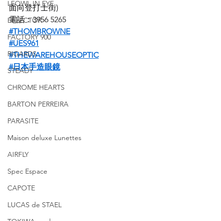
LEOWL IN EYE
面向登打士街)
電話：3956 5265
EFFECTOR
#THOMBROWNE
FACTORY 900
#UES961
RIGARDS
#THEWAREHOUSEOPTIC
#日本手造眼鏡
STEADY
CHROME HEARTS
BARTON PERREIRA
PARASITE
Maison deluxe Lunettes
AIRFLY
Spec Espace
CAPOTE
LUCAS de STAEL