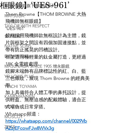
框眼鏡】‘UES-961’
掌 金子眼鏡旗下賽璐珞系列
Thom Browne【THOM BROWNE 大熱
MATSUDA
飛機師無框眼鏡】
TAYLOR WITH RESPECT
‘UES-961’
鏡框採用飛機師款無框設計為主體，鏡
金子眼鏡
片與框架之間設有四個加固連接點，並
NATIVE SONS
帶有防止搖晃的凹槽設計。
EYEVAN7285
框架選用極輕量的鈦金屬打造，更經過 
18K 金電鍍處理。
MASUNAGA SINCE 1905 增永眼鏡
鏡腳末端飾有品牌標誌性的紅、白、藍
YELLOWS PLUS
三色條紋，展現 Thom Browne 的經典美
學。
YUICHI TOYAMA
加上具備符合人體工學的鼻托設計，提
KAMEMANNEN
供輕盈、無壓迫感的配戴體驗，適合正
MYKITA
式場合或日常穿搭。
Whatsapp頻道：
MOSCOT
https://whatsapp.com/channel/0029Vb
ZEISS
AZzjEFcowFJw8WVx3g