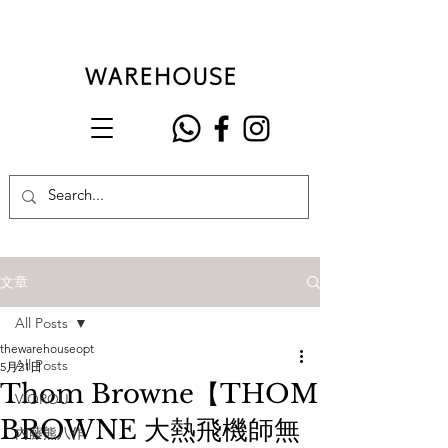
文章
All Posts
thewarehouseopt
All Posts
5月21日
Thom Browne【THOM
VIOROU
BROWNE 大熱飛機師無
內藤熊八作