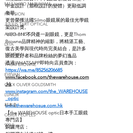
MASAHIRO MARUYAMA
中金設計（眉框設計的變體）更顯低調
奢華。
H-FUSION
更曾榮獲法國Silmo眼鏡展的最佳光學鏡
JULIUS TART OPTICAL
架設計獎。
AKIRA AND SONS
'UEO-011'不只是一副眼鏡，更是Thom 
Browne品牌精神的縮影，將精湛工藝、
DITA
復古美學與現代時尚完美結合，是許多
10EYEVAN
眼鏡愛好者和品牌粉絲的夢幻逸品
透過WHATSAPP即時向店員查詢：
THOM BROWNE
https://wa.me/85256206685
EYEVAN
www.facebook.com/thewarehouse.com
.hk
OG X OLIVER GOLDSMITH
www.instagram.com/the_WAREHOUSE
LUNOR
_optic
杉本圭
www.thewarehosue.com.hk
【the WAREHOUSE optic日本手工眼鏡
OLVER PEOPLES
專門店】
999.9
銅鑼灣店：