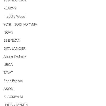
TOKIWA made
KEARNY
Freddie Wood
YOSHINORI AOYAMA
NOVA
E5 EYEVAN
DITA LANCIER
Albert I'mStein
LEICA
TAVAT
Spec Espace
AKONI
BLACKPALM
LEICA x MYKITA