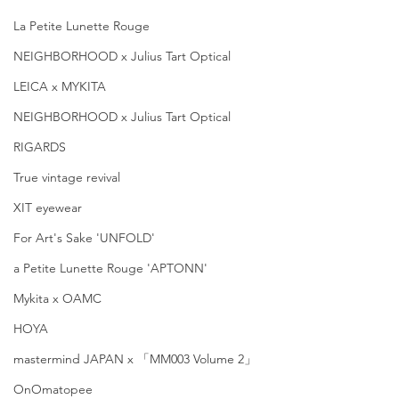
La Petite Lunette Rouge
NEIGHBORHOOD x Julius Tart Optical
LEICA x MYKITA
NEIGHBORHOOD x Julius Tart Optical
RIGARDS
True vintage revival
XIT eyewear
For Art's Sake 'UNFOLD'
a Petite Lunette Rouge 'APTONN'
Mykita x OAMC
HOYA
mastermind JAPAN x 「MM003 Volume 2」
OnOmatopee