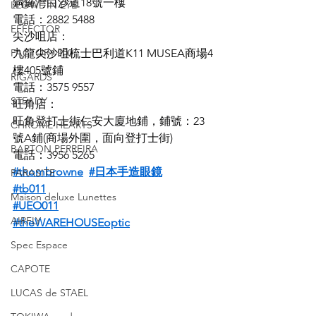
銅鑼灣白沙道18號一樓
LEOWL IN EYE
電話：2882 5488
EFFECTOR
尖沙咀店：
FACTORY 900
九龍尖沙咀梳士巴利道K11 MUSEA商場4
樓405號鋪
RIGARDS
電話：3575 9557
STEADY
旺角店：
旺角登打士街仁安大廈地鋪，鋪號：23
CHROME HEARTS
號A鋪(商場外圍，面向登打士街)
BARTON PERREIRA
電話：3956 5265
#thombrowne
#日本手造眼鏡
PARASITE
#tb011
Maison deluxe Lunettes
#UEO011
AIRFLY
#theWAREHOUSEoptic
Spec Espace
CAPOTE
LUCAS de STAEL