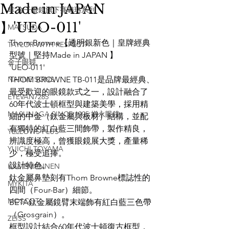
Made in JAPAN
掌 金子眼鏡旗下賽璐珞系列
】'UEO-011'
MATSUDA
Thom Browne【透明銀新色｜皇牌經典
TAYLOR WITH RESPECT
型號｜堅持Made in JAPAN 】
金子眼鏡
'UEO-011'
NATIVE SONS
THOM BROWNE TB-011是品牌最經典、
最受歡迎的眼鏡款式之一，設計融合了
EYEVAN7285
60年代波士頓框型與建築美學，採用精
MASUNAGA SINCE 1905 增永眼鏡
細的中金（鈦金屬與板材）結構，並配
有獨特的紅白藍三間飾帶，製作精良，
YELLOWS PLUS
辨識度極高，曾獲眼鏡展大獎，產量稀
YUICHI TOYAMA
少，極受追捧。
設計特色。
KAMEMANNEN
鈦金屬鼻墊刻有Thom Browne標誌性的
MYKITA
四間（Four-Bar）細節。
MOSCOT
BETA鈦金屬鏡臂末端飾有紅白藍三色帶
（Grosgrain）。
ZEISS
框型設計結合60年代波士頓復古框型，