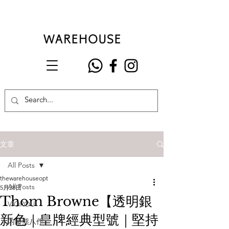
文章
All Posts
thewarehouseopt
All Posts
5月28日
Thom Browne【透明銀
VIOROU
新色｜皇牌經典型號｜堅持
內藤熊八作