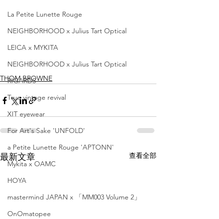
La Petite Lunette Rouge
NEIGHBORHOOD x Julius Tart Optical
LEICA x MYKITA
NEIGHBORHOOD x Julius Tart Optical
THOM BROWNE
RIGARDS
True vintage revival
XIT eyewear
For Art's Sake 'UNFOLD'
a Petite Lunette Rouge 'APTONN'
查看全部
最新文章
Mykita x OAMC
HOYA
mastermind JAPAN x 「MM003 Volume 2」
OnOmatopee