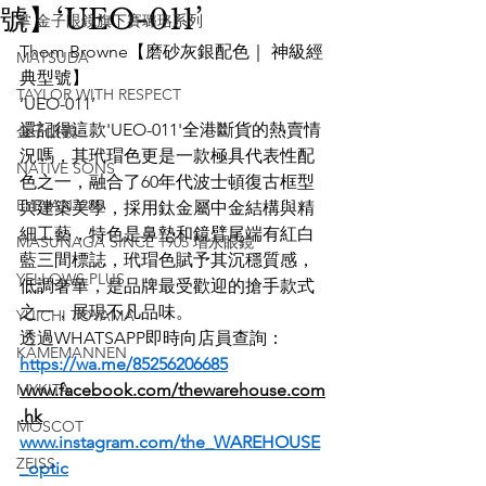
號】‘UEO-011’
掌 金子眼鏡旗下賽璐珞系列
Thom Browne【磨砂灰銀配色｜ 神級經
MATSUDA
典型號】
TAYLOR WITH RESPECT
‘UEO-011’
還記得這款'UEO-011'全港斷貨的熱賣情
金子眼鏡
況嗎，其玳瑁色更是一款極具代表性配
NATIVE SONS
色之一，融合了60年代波士頓復古框型
EYEVAN7285
與建築美學，採用鈦金屬中金結構與精
細工藝，特色是鼻墊和鏡臂尾端有紅白
MASUNAGA SINCE 1905 增永眼鏡
藍三間標誌，玳瑁色賦予其沉穩質感，
YELLOWS PLUS
低調奢華，是品牌最受歡迎的搶手款式
之一，展現不凡品味。
YUICHI TOYAMA
透過WHATSAPP即時向店員查詢：
KAMEMANNEN
https://wa.me/85256206685
MYKITA
www.facebook.com/thewarehouse.com
.hk
MOSCOT
www.instagram.com/the_WAREHOUSE
ZEISS
_optic