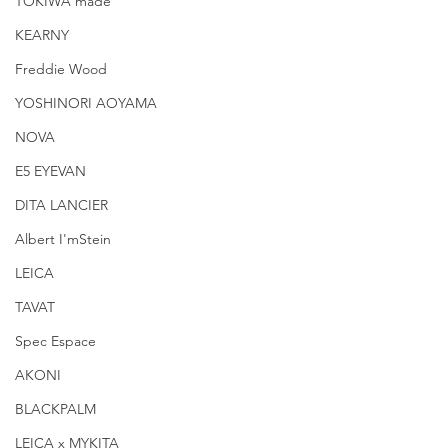
TOKIWA made
KEARNY
Freddie Wood
YOSHINORI AOYAMA
NOVA
E5 EYEVAN
DITA LANCIER
Albert I'mStein
LEICA
TAVAT
Spec Espace
AKONI
BLACKPALM
LEICA x MYKITA