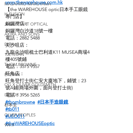
www.thewarehouse.com.hk
MASAHIRO MARUYAMA
【the WAREHOUSE optic日本手工眼鏡
H-FUSION
專門店】
銅鑼灣店：
JULIUS TART OPTICAL
銅鑼灣白沙道18號一樓
AKIRA AND SONS
電話：2882 5488
DITA
尖沙咀店：
九龍尖沙咀梳士巴利道K11 MUSEA商場4
10EYEVAN
樓405號鋪
THOM BROWNE
電話：3575 9557
旺角店：
EYEVAN
旺角登打士街仁安大廈地下，鋪號：23
OG X OLIVER GOLDSMITH
號A鋪(商場外圍，面向登打士街)
LUNOR
電話：3956 5265
#thombrowne
#日本手造眼鏡
杉本圭
#tb011
OLVER PEOPLES
#UEO011
#theWAREHOUSEoptic
999.9