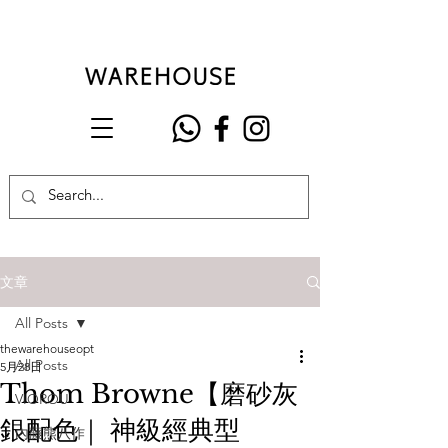
文章
All Posts
thewarehouseopt
All Posts
5月28日
Thom Browne【磨砂灰
VIOROU
銀配色｜ 神級經典型
內藤熊八作