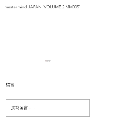
mastermind JAPAN 'VOLUME 2 MM005'
留言
撰寫留言......
Thom
Thom Browne【透明銀
Browne【Rim
新色｜皇牌經典型號｜堅
飛行員鏡框設計】
持Made in JAPAN
939'
】'UEO-011'