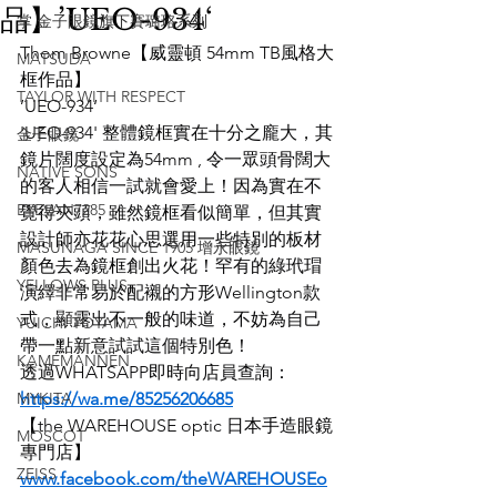
品】’UEO-934‘
掌 金子眼鏡旗下賽璐珞系列
Thom Browne【威靈頓 54mm TB風格大
MATSUDA
框作品】
TAYLOR WITH RESPECT
’UEO-934‘
'UEO-934' 整體鏡框實在十分之龐大，其
金子眼鏡
鏡片闊度設定為54mm , 令一眾頭骨闊大
NATIVE SONS
的客人相信一試就會愛上！因為實在不
EYEVAN7285
覺得夾頭，雖然鏡框看似簡單，但其實
設計師亦花花心思選用一些特別的板材
MASUNAGA SINCE 1905 增永眼鏡
顏色去為鏡框創出火花！罕有的綠玳瑁
YELLOWS PLUS
演繹非常易於配襯的方形Wellington款
式，顯露出不一般的味道，不妨為自己
YUICHI TOYAMA
帶一點新意試試這個特別色！
KAMEMANNEN
透過WHATSAPP即時向店員查詢：
MYKITA
https://wa.me/85256206685
【the WAREHOUSE optic 日本手造眼鏡
MOSCOT
專門店】
ZEISS
www.facebook.com/theWAREHOUSEo