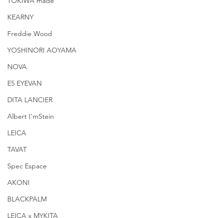
TOKIWA made
KEARNY
Freddie Wood
YOSHINORI AOYAMA
NOVA
E5 EYEVAN
DITA LANCIER
Albert I'mStein
LEICA
TAVAT
Spec Espace
AKONI
BLACKPALM
LEICA x MYKITA