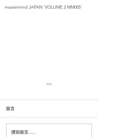
mastermind JAPAN 'VOLUME 2 MM005'
留言
撰寫留言......
Thom
Thom Browne【透明銀