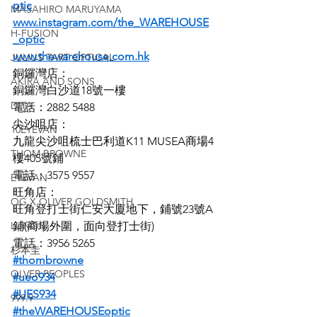
ptic
MASAHIRO MARUYAMA
www.instagram.com/the_WAREHOUSE
H-FUSION
_optic
www.thewarehouse.com.hk
JULIUS TART OPTICAL
銅鑼灣店：
AKIRA AND SONS
銅鑼灣白沙道18號一樓
DITA
電話：2882 5488
尖沙咀店：
10EYEVAN
九龍尖沙咀梳士巴利道K11 MUSEA商場4
THOM BROWNE
樓405號鋪
電話：3575 9557
EYEVAN
旺角店：
OG X OLIVER GOLDSMITH
旺角登打士街仁安大廈地下，鋪號23號A
LUNOR
鋪(商場外圍，面向登打士街)
電話：3956 5265
杉本圭
#thombrowne
OLVER PEOPLES
#ueo934
#UES934
999.9
#theWAREHOUSEoptic