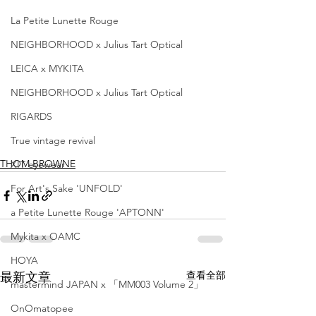
La Petite Lunette Rouge
NEIGHBORHOOD x Julius Tart Optical
LEICA x MYKITA
NEIGHBORHOOD x Julius Tart Optical
RIGARDS
True vintage revival
THOM BROWNE
XIT eyewear
For Art's Sake 'UNFOLD'
a Petite Lunette Rouge 'APTONN'
Mykita x OAMC
HOYA
查看全部
最新文章
mastermind JAPAN x 「MM003 Volume 2」
OnOmatopee