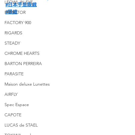
LEOWL IN EYE
#日本手造眼鏡
#眼鏡
EFFECTOR
FACTORY 900
RIGARDS
STEADY
CHROME HEARTS
BARTON PERREIRA
PARASITE
Maison deluxe Lunettes
AIRFLY
Spec Espace
CAPOTE
LUCAS de STAEL