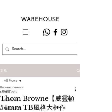
文章
All Posts
thewarehouseopt
All Posts
5月26日
Thom Browne【威靈頓
VIOROU
54mm TB風格大框作
內藤熊八作