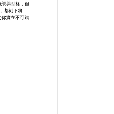
低調與型格，但
，都刻下將
9.9
LEOWL IN EYE
者的你實在不可錯