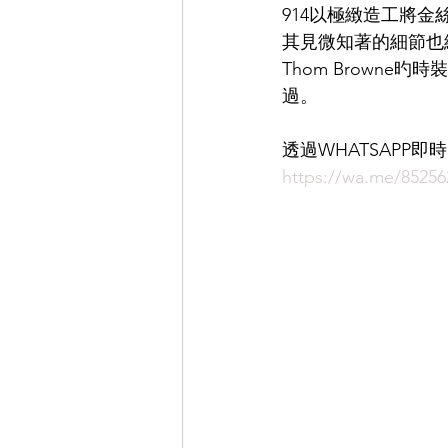
914以極緻造工將
其見微知著的細節也
EYEVAN
OG X OLIVER GO
Thom Browne
過。
EFFECTOR
透過WHATSAPP
https://wa.me/85256