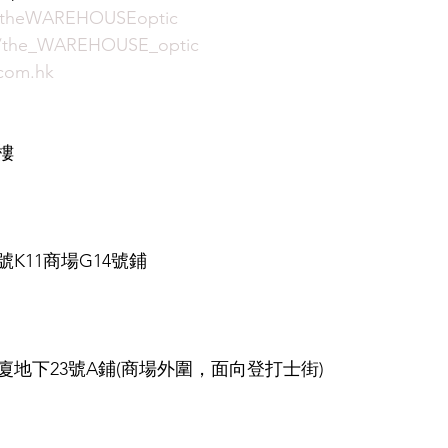
/theWAREHOUSEoptic
m/the_WAREHOUSE_optic
com.hk
樓
K11商場G14號鋪
地下23號A鋪(商場外圍，面向登打士街)