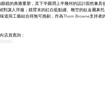
金絲眼鏡的典雅重塑，其下半圓潤上半幾何的設計固然兼具
絕對讓人拜服；鏡臂末的紅白藍點綴、雕空的鈦金屬鼻托
LDSMITH
LUNOR
杉本圭
OLVER PEOPLES
99
旳時裝味道與工藝結合得無可挑剔，作為Thom Browne支持
即時向店員查詢：
206685