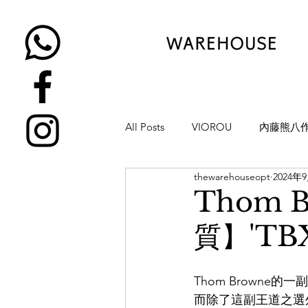
All Posts
VIOROU
內藤熊八
thewarehouseopt
2024年
金子眼鏡
NATIVE SONS
Thom
質】'TBX
YUICHI TOYAMA
KAMEMA
Thom Browne
H-FUSION
JULIUS TART OP
而除了這副王道之選外，