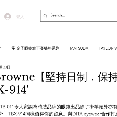
登入
作
掌 金子眼鏡旗下賽璐珞系列
MATSUDA
TAYLOR W
9月23日
EYEVAN7285
MASUNAGA SINCE 1905 增永眼鏡
YEL
 Browne【堅持日制．保
-914'
NNEN
MYKITA
MOSCOT
ZEISS
MASAHIRO 
的一副TB-011令大家認為時裝品牌的眼鏡出品除了掛羊頭外亦
TICAL
AKIRA AND SONS
DITA
10EYEVAN
T
TBX-914同樣值得你的留意。與DITA eyewear合作打