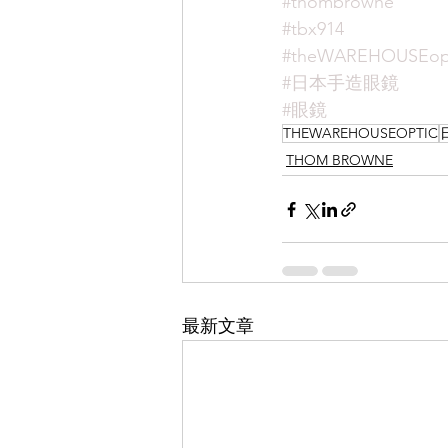
#thombrowne
#tbx914
#theWAREHOUSEop
#日本手造眼鏡
#眼鏡
THEWAREHOUSEOPTIC
THOM BROWNE
最新文章