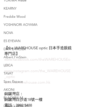
TOKIWA made
KEARNY
Freddie Wood
YOSHINORI AOYAMA
NOVA
E5 EYEVAN
【the WAREHOUSE optic 日本手造眼鏡
DITA LANCIER
專門店】
Albert I'mStein
www.facebook.com/theWAREHOUSEo
ptic
LEICA
www.instagram.com/the_WAREHOUSE
TAVAT
_optic
Spec Espace
www.thewarehouse.com.hk
AKONI
銅鑼灣店：
BLACKPALM
銅鑼灣白沙道18號一樓
電話：2882 5488
LEICA x MYKITA