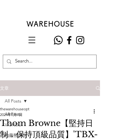
文章
All Posts
thewarehouseopt
All Posts
2024年5月1日
Thom Browne【堅持日
VIOROU
制．保持頂級品質】'TBX-
內藤熊八作