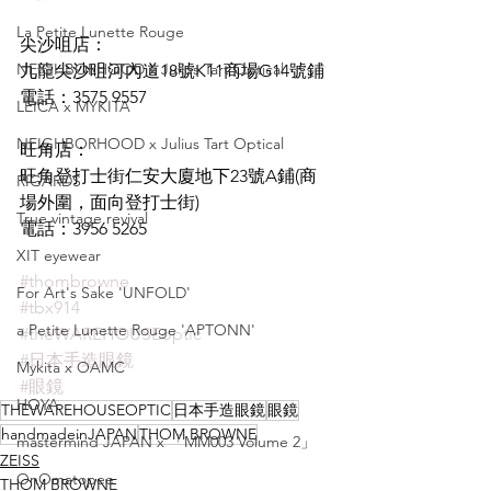
La Petite Lunette Rouge
尖沙咀店：
NEIGHBORHOOD x Julius Tart Optical
九龍尖沙咀河內道18號K11商場G14號鋪
電話：3575 9557
LEICA x MYKITA
NEIGHBORHOOD x Julius Tart Optical
旺角店：
旺角登打士街仁安大廈地下23號A鋪(商
RIGARDS
場外圍，面向登打士街)
True vintage revival
電話：3956 5265
XIT eyewear
#thombrowne
For Art's Sake 'UNFOLD'
#tbx914
a Petite Lunette Rouge 'APTONN'
#theWAREHOUSEoptic
#日本手造眼鏡
Mykita x OAMC
#眼鏡
HOYA
THEWAREHOUSEOPTIC
日本手造眼鏡
眼鏡
handmadeinJAPAN
THOM BROWNE
mastermind JAPAN x 「MM003 Volume 2」
ZEISS
OnOmatopee
THOM BROWNE