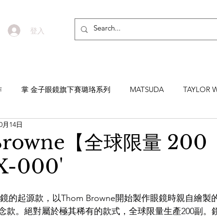
登入
作
掌 金子眼鏡旗下賽璐珞系列
MATSUDA
TAYLOR W
10月14日
EYEVAN7285
MASUNAGA SINCE 1905 增永眼鏡
YEL
Browne【全球限量 200
-000'
NNEN
MYKITA
MOSCOT
ZEISS
MASAHIRO 
ne眼鏡的起源款，以Thom Browne開始製作眼鏡時親自繪
TICAL
AKIRA AND SONS
DITA
10EYEVAN
T
念款。絕對屬於極其稀有的款式，全球限量生產200副。