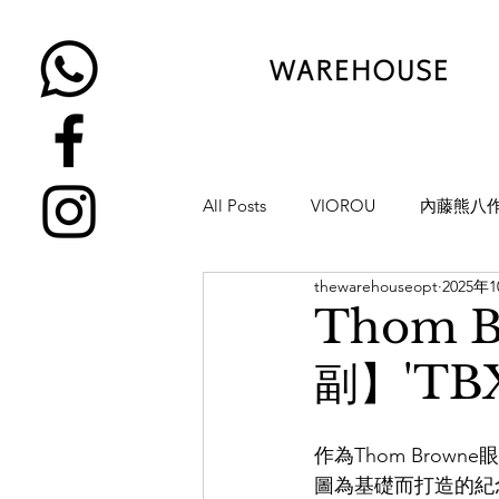
All Posts
VIOROU
內藤熊八
thewarehouseopt
2025年
金子眼鏡
NATIVE SONS
Thom 
副】'TBX
YUICHI TOYAMA
KAMEMA
作為Thom Brow
H-FUSION
JULIUS TART OP
圖為基礎而打造的紀