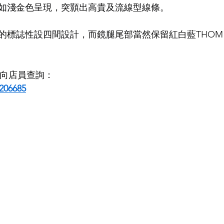
如淺金色呈現，突顥出高貴及流線型線條。
LDSMITH
LUNOR
杉本圭
OLVER PEOPLES
99
標誌性設四間設計，而鏡腿尾部當然保留紅白藍THOM B
即時向店員查詢：
206685