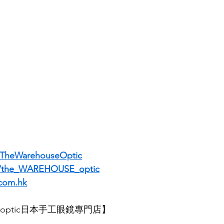
TheWarehouseOptic
m/the_WAREHOUSE_optic
com.hk
SE optic日本手工眼鏡專門店】