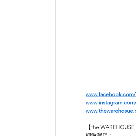
www.facebook.com/
www.instagram.co
www.thewarehosue.
【the WAREHOU
銅鑼灣店：