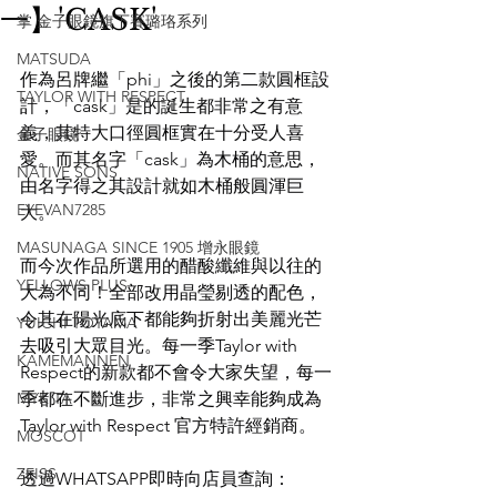
一】'CASK'
掌 金子眼鏡旗下賽璐珞系列
MATSUDA
作為呂牌繼「phi」之後的第二款圓框設
TAYLOR WITH RESPECT
計，「cask」是的誕生都非常之有意
義，其特大口徑圓框實在十分受人喜
金子眼鏡
愛。而其名字「cask」為木桶的意思，
NATIVE SONS
由名字得之其設計就如木桶般圓渾巨
EYEVAN7285
大。
MASUNAGA SINCE 1905 增永眼鏡
而今次作品所選用的醋酸纖維與以往的
YELLOWS PLUS
大為不同！全部改用晶瑩剔透的配色，
令其在陽光底下都能夠折射出美麗光芒
YUICHI TOYAMA
去吸引大眾目光。每一季Taylor with 
KAMEMANNEN
Respect的新款都不會令大家失望，每一
MYKITA
季都在不斷進步，非常之興幸能夠成為
Taylor with Respect 官方特許經銷商。
MOSCOT
ZEISS
透過WHATSAPP即時向店員查詢：