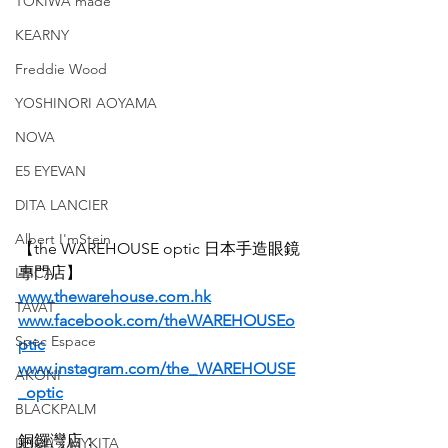
TOKIWA made
KEARNY
Freddie Wood
YOSHINORI AOYAMA
NOVA
E5 EYEVAN
DITA LANCIER
Albert I'mStein
【the WAREHOUSE optic 日本手造眼鏡
專門店】
LEICA
www.thewarehouse.com.hk
TAVAT
www.facebook.com/theWAREHOUSEo
Spec Espace
ptic
www.instagram.com/the_WAREHOUSE
AKONI
_optic
BLACKPALM
銅鑼灣店：
LEICA x MYKITA