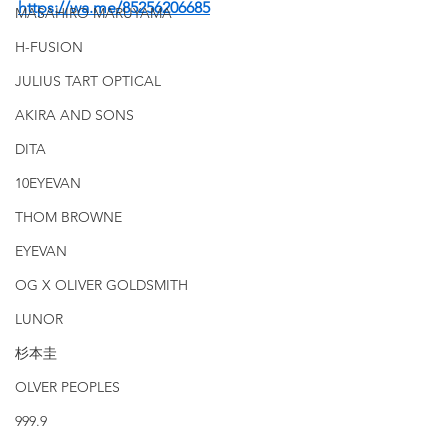
https://wa.me/85256206685
MASAHIRO MARUYAMA
H-FUSION
JULIUS TART OPTICAL
AKIRA AND SONS
DITA
10EYEVAN
THOM BROWNE
EYEVAN
OG X OLIVER GOLDSMITH
LUNOR
杉本圭
OLVER PEOPLES
999.9