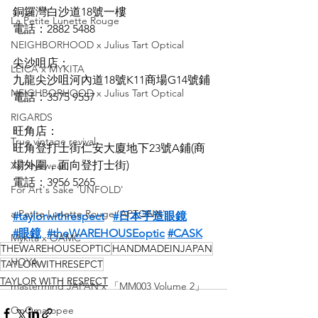
銅鑼灣白沙道18號一樓
La Petite Lunette Rouge
電話：2882 5488
NEIGHBORHOOD x Julius Tart Optical
尖沙咀店：
LEICA x MYKITA
九龍尖沙咀河內道18號K11商場G14號鋪
NEIGHBORHOOD x Julius Tart Optical
電話：3575 9557
RIGARDS
旺角店：
True vintage revival
旺角登打士街仁安大廈地下23號A鋪(商
場外圍，面向登打士街)
XIT eyewear
電話：3956 5265
For Art's Sake 'UNFOLD'
a Petite Lunette Rouge 'APTONN'
#taylorwithrespect
#日本手造眼鏡
#眼鏡
#theWAREHOUSEoptic
#CASK
Mykita x OAMC
THEWAREHOUSEOPTIC
HANDMADEINJAPAN
HOYA
TAYLORWITHRESEPCT
TAYLOR WITH RESPECT
mastermind JAPAN x 「MM003 Volume 2」
OnOmatopee