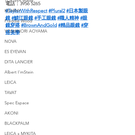
TOKIWA made
電話：3956 5265
KEARNY
#TaylorWithRespect
#Plural2
#日本製眼
鏡
#鯖江眼鏡
#手工眼鏡
#職人精神
#眼
Freddie Wood
鏡穿搭
#BrownAndGold
#精品眼鏡
#穿
YOSHINORI AOYAMA
搭美學
NOVA
E5 EYEVAN
DITA LANCIER
Albert I'mStein
LEICA
TAVAT
Spec Espace
AKONI
BLACKPALM
LEICA x MYKITA