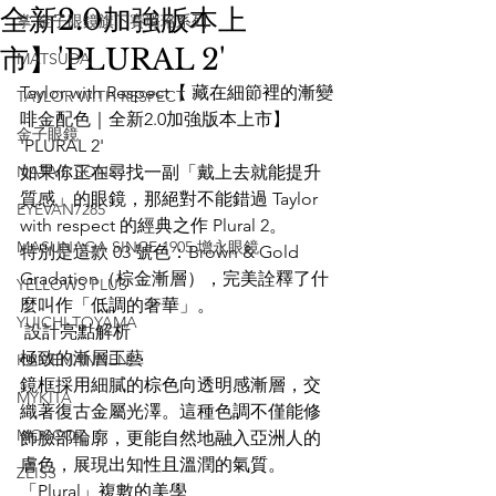
全新2.0加強版本上
掌 金子眼鏡旗下賽璐珞系列
市】'PLURAL 2'
MATSUDA
Taylor with Respect【 藏在細節裡的漸變
TAYLOR WITH RESPECT
啡金配色｜全新2.0加強版本上市】
金子眼鏡
'PLURAL 2'
NATIVE SONS
如果你正在尋找一副「戴上去就能提升
質感」的眼鏡，那絕對不能錯過 Taylor 
EYEVAN7285
with respect 的經典之作 Plural 2。
MASUNAGA SINCE 1905 增永眼鏡
特別是這款 03 號色：Brown & Gold 
Gradation（棕金漸層），完美詮釋了什
YELLOWS PLUS
麼叫作「低調的奢華」。
YUICHI TOYAMA
 設計亮點解析
極致的漸層工藝
KAMEMANNEN
鏡框採用細膩的棕色向透明感漸層，交
MYKITA
織著復古金屬光澤。這種色調不僅能修
MOSCOT
飾臉部輪廓，更能自然地融入亞洲人的
膚色，展現出知性且溫潤的氣質。
ZEISS
「Plural」複數的美學