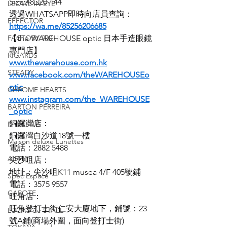
Size:48□20-144
LEOWL IN EYE
透過WHATSAPP即時向店員查詢：
EFFECTOR
https://wa.me/85256206685
FACTORY 900
【the WAREHOUSE optic 日本手造眼鏡
專門店】
RIGARDS
www.thewarehouse.com.hk
STEADY
www.facebook.com/theWAREHOUSEo
ptic
CHROME HEARTS
www.instagram.com/the_WAREHOUSE
BARTON PERREIRA
_optic
銅鑼灣店：
PARASITE
銅鑼灣白沙道18號一樓
Maison deluxe Lunettes
電話：2882 5488
AIRFLY
尖沙咀店：
地址：尖沙咀K11 musea 4/F 405號鋪
Spec Espace
電話：3575 9557
CAPOTE
旺角店：
旺角登打士街仁安大廈地下，鋪號：23
LUCAS de STAEL
號A鋪(商場外圍，面向登打士街)