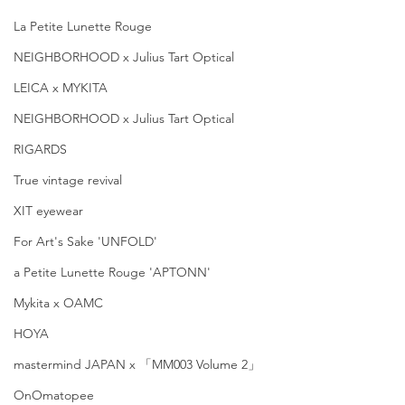
La Petite Lunette Rouge
NEIGHBORHOOD x Julius Tart Optical
LEICA x MYKITA
NEIGHBORHOOD x Julius Tart Optical
RIGARDS
True vintage revival
XIT eyewear
For Art's Sake 'UNFOLD'
a Petite Lunette Rouge 'APTONN'
Mykita x OAMC
HOYA
mastermind JAPAN x 「MM003 Volume 2」
OnOmatopee