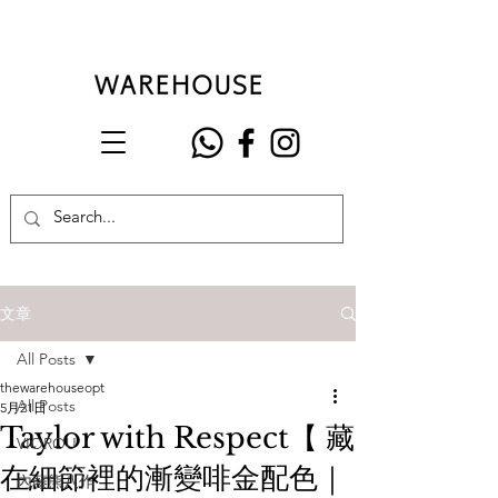
文章
All Posts
thewarehouseopt
All Posts
5月21日
Taylor with Respect【 藏
VIOROU
在細節裡的漸變啡金配色｜
內藤熊八作