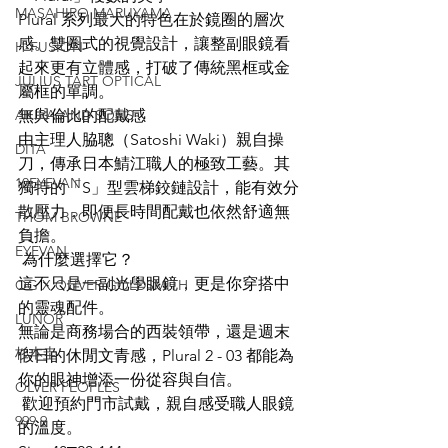
MASAHIRO MARUYAMA
Plural 系列最大的特色在於鏡圈的層次
感。雙圈式的視覺設計，讓整副眼鏡看
H-FUSION
起來更有立體感，打破了傳統黑框或金
JULIUS TART OPTICAL
屬框的單調。
AKIRA AND SONS
無與倫比的配戴感
由主理人脇聰（Satoshi Waki）親自操
DITA
刀，傳承日本鯖江職人的極致工藝。其
10EYEVAN
獨特的「S」型雲梯鉸鏈設計，能有效分
散壓力，即便長時間配戴也依然舒適無
THOM BROWNE
負擔。
EYEVAN
 為什麼選擇它？
這不只是一副光學眼鏡，更是你穿搭中
OG X OLIVER GOLDSMITH
的靈魂配件。
LUNOR
無論是商務場合的西裝領帶，還是週末
杉本圭
假日的休閒文青感，Plural 2 - 03 都能為
你的眼神增添一份從容與自信。
OLVER PEOPLES
 歡迎預約門市試戴，親自感受職人眼鏡
999.9
的溫度。