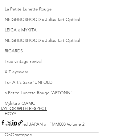
La Petite Lunette Rouge
NEIGHBORHOOD x Julius Tart Optical
LEICA x MYKITA
NEIGHBORHOOD x Julius Tart Optical
RIGARDS
True vintage revival
XIT eyewear
For Art's Sake 'UNFOLD'
a Petite Lunette Rouge 'APTONN'
Mykita x OAMC
TAYLOR WITH RESPECT
HOYA
mastermind JAPAN x 「MM003 Volume 2」
OnOmatopee