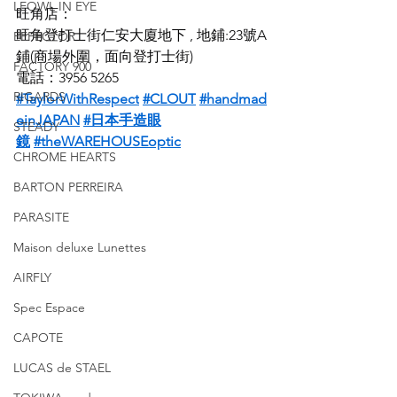
LEOWL IN EYE
旺角店：
旺角登打士街仁安大廈地下 , 地鋪:23號A
EFFECTOR
鋪(商場外圍，面向登打士街)
FACTORY 900
電話：3956 5265
RIGARDS
#TaylorWithRespect
#CLOUT
#handmad
einJAPAN
#日本手造眼
STEADY
鏡
#theWAREHOUSEoptic
CHROME HEARTS
BARTON PERREIRA
PARASITE
Maison deluxe Lunettes
AIRFLY
Spec Espace
CAPOTE
LUCAS de STAEL