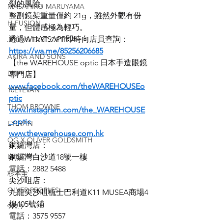
裂的風險。
MASAHIRO MARUYAMA
整副鏡架重量僅約 21g，雖然外觀有份
H-FUSION
量，但體感極為輕巧。
透過WHATSAPP即時向店員查詢：
JULIUS TART OPTICAL
https://wa.me/85256206685
AKIRA AND SONS
【the WAREHOUSE optic 日本手造眼鏡
DITA
專門店】
www.facebook.com/theWAREHOUSEo
10EYEVAN
ptic
THOM BROWNE
www.instagram.com/the_WAREHOUSE
_optic
EYEVAN
www.thewarehouse.com.hk
OG X OLIVER GOLDSMITH
銅鑼灣店：
LUNOR
銅鑼灣白沙道18號一樓
電話：2882 5488
杉本圭
尖沙咀店：
OLVER PEOPLES
九龍尖沙咀梳士巴利道K11 MUSEA商場4
樓405號鋪
999.9
電話：3575 9557