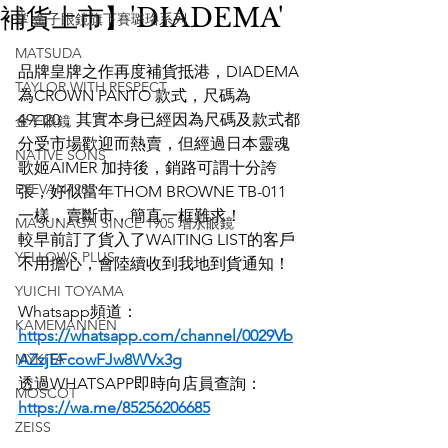
補貨上市】'DIADEMA'
掌 金子眼鏡旗下賽璐珞系列
MATSUDA
品牌皇牌之作再度補貨抵港，DIADEMA
TAYLOR WITH RESPECT
為CROWN PANTO 款式，尺碼為
49□20，其實本身已經因為尺碼及款式都
金子眼鏡
分受市場歡迎而熱賣，但經過日本靈魂
NATIVE SONS
歌姬AIMER 加持後，銷路可謂十分誇
EYEVAN7285
張，好似當年THOM BROWNE TB-011 
一樣，賣斷市，簡直一框難求！
MASUNAGA SINCE 1905 增永眼鏡
較早前訂了貨入了WAITING LIST的客戶
YELLOWS PLUS
不用擔心，會陸續收到我地到貨通知！
YUICHI TOYAMA
Whatsapp頻道：
KAMEMANNEN
https://whatsapp.com/channel/0029Vb
MYKITA
AZzjEFcowFJw8WVx3g
透過WHATSAPP即時向店員查詢：
MOSCOT
https://wa.me/85256206685
ZEISS