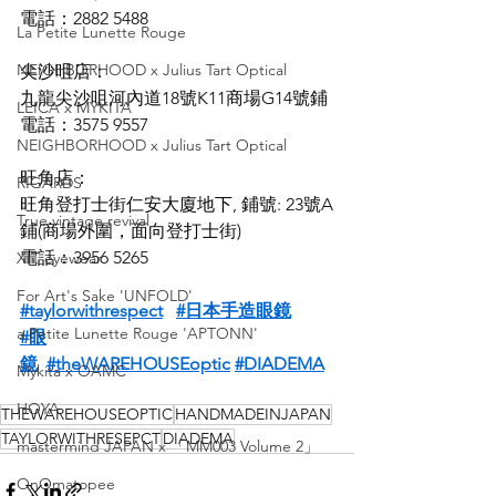
電話：2882 5488
La Petite Lunette Rouge
NEIGHBORHOOD x Julius Tart Optical
尖沙咀店：
九龍尖沙咀河內道18號K11商場G14號鋪
LEICA x MYKITA
電話：3575 9557
NEIGHBORHOOD x Julius Tart Optical
旺角店：
RIGARDS
旺角登打士街仁安大廈地下, 鋪號: 23號A
True vintage revival
鋪(商場外圍，面向登打士街)
電話：3956 5265
XIT eyewear
For Art's Sake 'UNFOLD'
#taylorwithrespect
#日本手造眼鏡
a Petite Lunette Rouge 'APTONN'
#眼
鏡
#theWAREHOUSEoptic
#DIADEMA
Mykita x OAMC
HOYA
THEWAREHOUSEOPTIC
HANDMADEINJAPAN
TAYLORWITHRESEPCT
DIADEMA
mastermind JAPAN x 「MM003 Volume 2」
OnOmatopee