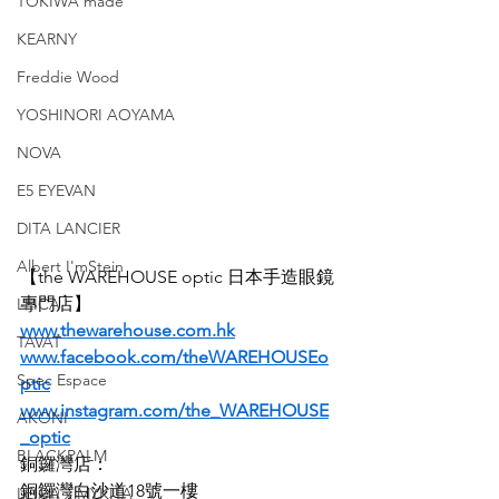
TOKIWA made
KEARNY
Freddie Wood
YOSHINORI AOYAMA
NOVA
E5 EYEVAN
DITA LANCIER
Albert I'mStein
【the WAREHOUSE optic 日本手造眼鏡
專門店】
LEICA
www.thewarehouse.com.hk
TAVAT
www.facebook.com/theWAREHOUSEo
Spec Espace
ptic
www.instagram.com/the_WAREHOUSE
AKONI
_optic
BLACKPALM
銅鑼灣店：
銅鑼灣白沙道18號一樓
LEICA x MYKITA