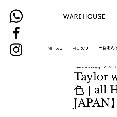
All Posts
VIOROU
內藤熊八
thewarehouseopt
2025年
金子眼鏡
NATIVE SONS
Taylor
色｜all 
YUICHI TOYAMA
KAMEMA
JAPAN】
H-FUSION
JULIUS TART OP