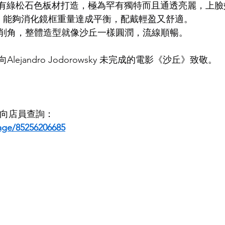
上極稀有綠松石色板材打造，極為罕有獨特而且通透亮麗，上
，能夠消化鏡框重量達成平衡，配戴輕盈又舒適。
LDSMITH
LUNOR
杉本圭
OLVER PEOPLES
99
削角，整體造型就像沙丘一樣圓潤，流線順暢。
ejandro Jodorowsky 未完成的電影《沙丘》致敬。
即時向店員查詢：
age/85256206685