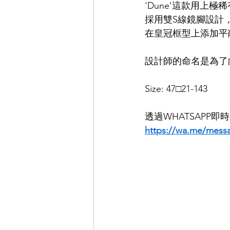
'Dune'這款用
採用雙S線鏡腳設計
EYEVAN
OG X OLIVER GO
在皇冠框型上添加平
設計師的命名是為了向Al
EFFECTOR
Size: 47□21-143
透過WHATSAPP
https://wa.me/mess