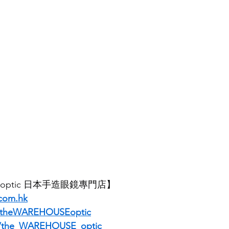
E optic 日本手造眼鏡專門店】
com.hk
/theWAREHOUSEoptic
m/the_WAREHOUSE_optic