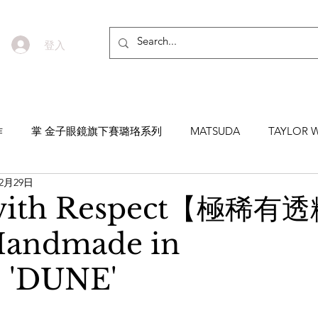
登入
作
掌 金子眼鏡旗下賽璐珞系列
MATSUDA
TAYLOR W
12月29日
EYEVAN7285
MASUNAGA SINCE 1905 增永眼鏡
YEL
 with Respect【極稀
Handmade in
NNEN
MYKITA
MOSCOT
ZEISS
MASAHIRO 
'DUNE'
TICAL
AKIRA AND SONS
DITA
10EYEVAN
T