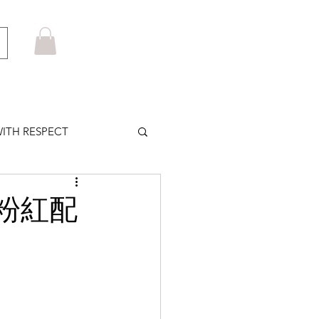
ITH RESPECT
LOWS PLUS
有透粉紅配
MARUYAMA
HOM BROWNE