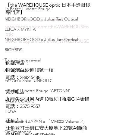
【the WAREHOUSE optic 日本手造眼鏡
La Petite Lunette Rouge
專門店】         
NEIGHBORHOOD x Julius Tart Optical
www.thewarehouse.com.hk
www.facebook.com/theWAREHOUSEo
LEICA x MYKITA
ptic
NEIGHBORHOOD x Julius Tart Optical
www.instagram.com/the_WAREHOUSE
_optic
RIGARDS
True vintage revival
銅鑼灣店：
銅鑼灣白沙道18號一樓
XIT eyewear
電話：2882 5488
For Art's Sake 'UNFOLD'
a Petite Lunette Rouge 'APTONN'
尖沙咀店：
九龍尖沙咀河內道18號K11商場G14號鋪
Mykita x OAMC
電話：3575 9557
HOYA
旺角店：
mastermind JAPAN x 「MM003 Volume 2」
旺角登打士街仁安大廈地下23號A鋪(商
OnOmatopee