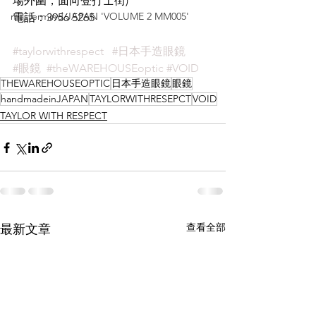
場外圍，面向登打士街)
mastermind JAPAN 'VOLUME 2 MM005'
電話：3956 5265
#taylorwithrespect
#日本手造眼鏡
#眼鏡
#theWAREHOUSEoptic
#VOID
THEWAREHOUSEOPTIC
日本手造眼鏡
眼鏡
handmadeinJAPAN
TAYLORWITHRESEPCT
VOID
TAYLOR WITH RESPECT
查看全部
最新文章