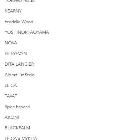
TOKIWA made
KEARNY
Freddie Wood
YOSHINORI AOYAMA
NOVA
E5 EYEVAN
DITA LANCIER
Albert I'mStein
LEICA
TAVAT
Spec Espace
AKONI
BLACKPALM
LEICA x MYKITA