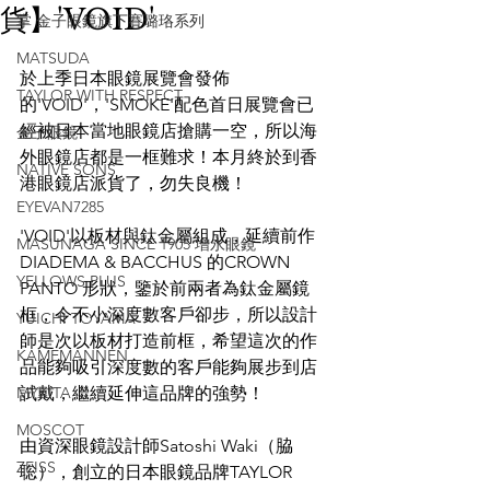
貨】'VOID'
掌 金子眼鏡旗下賽璐珞系列
MATSUDA
於上季日本眼鏡展覽會發佈
TAYLOR WITH RESPECT
的'VOID'，'SMOKE'配色首日展覽會已
經被日本當地眼鏡店搶購一空，所以海
金子眼鏡
外眼鏡店都是一框難求！本月終於到香
NATIVE SONS
港眼鏡店派貨了，勿失良機！
EYEVAN7285
'VOID'以板材與鈦金屬組成，延續前作
MASUNAGA SINCE 1905 增永眼鏡
DIADEMA & BACCHUS 的CROWN 
YELLOWS PLUS
PANTO 形狀，鑒於前兩者為鈦金屬鏡
框，令不小深度數客戶卻步，所以設計
YUICHI TOYAMA
師是次以板材打造前框，希望這次的作
KAMEMANNEN
品能夠吸引深度數的客戶能夠展步到店
MYKITA
試戴，繼續延伸這品牌的強勢！
MOSCOT
由資深眼鏡設計師Satoshi Waki（脇
ZEISS
聡），創立的日本眼鏡品牌TAYLOR 