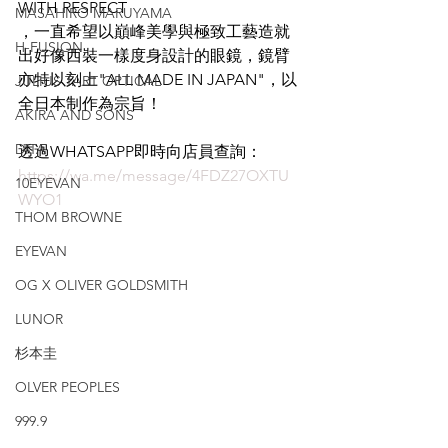
WITH RESPECT
MASAHIRO MARUYAMA
，一直希望以巔峰美學與極致工藝造就
H-FUSION
出好像西裝一樣度身設計的眼鏡，鏡臂
亦特以刻上"ALL MADE IN JAPAN"，以
JULIUS TART OPTICAL
全日本制作為宗旨！
AKIRA AND SONS
DITA
透過WHATSAPP即時向店員查詢：
https://wa.me/message/4FDZ27OXTU
10EYEVAN
WYO1
THOM BROWNE
EYEVAN
OG X OLIVER GOLDSMITH
LUNOR
杉本圭
OLVER PEOPLES
999.9