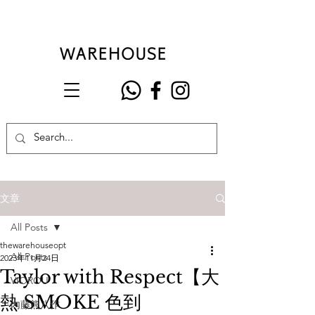
文章
All Posts
thewarehouseopt
All Posts
2023年11月24日
Taylor with Respect【大
VIOROU
熱 SMOKE 色到
內藤熊八作