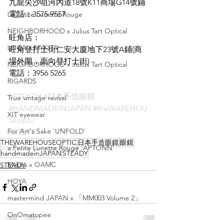
九龍尖沙咀河內道18號K11商場G14號鋪
電話：3575 9557
La Petite Lunette Rouge
NEIGHBORHOOD x Julius Tart Optical
旺角店：
LEICA x MYKITA
旺角登打士街仁安大廈地下23號A鋪(商
場外圍，面向登打士街)
NEIGHBORHOOD x Julius Tart Optical
電話：3956 5265
RIGARDS
#STEADY
#日本手造眼鏡
True vintage revival
#HANDMADEINJAPAN
#theWAREHOU
XIT eyewear
SEoptic
For Art's Sake 'UNFOLD'
#STD75
THEWAREHOUSEOPTIC
日本手造眼鏡
眼鏡
a Petite Lunette Rouge 'APTONN'
handmadeinJAPAN
STEADY
Mykita x OAMC
STEADY
HOYA
mastermind JAPAN x 「MM003 Volume 2」
OnOmatopee