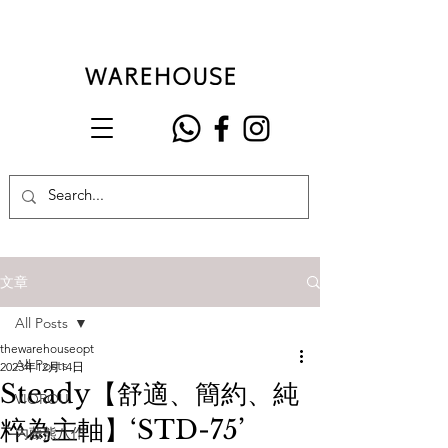
文章
All Posts
thewarehouseopt
All Posts
2023年12月14日
Steady【舒適、簡約、純
VIOROU
粹為主軸】‘STD-75’
內藤熊八作