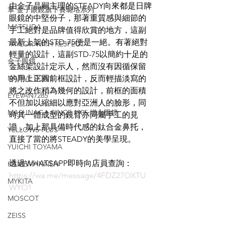
由金子晶嗣主理的STEADY向來都是日牌
掌 金子眼鏡旗下賽璐珞系列
眼鏡的中堅份子，那著重質感與細節的
MATSUDA
手工絕對是品牌值得欣賞的地方，這副
最新上架的STD-75便是一絕。有著絕對
TAYLOR WITH RESPECT
輕量的設計，這副STD-75以簡約十足的
金子眼鏡
金絲架設計定示人，然而沒有因循保留
NATIVE SONS
的用上正圓前框設計，反而輕描淡寫的
將之改作稍為幾何的設計，前框的面積
EYEVAN7285
不但加以縮細以應對亞洲人的臉形，同
MASUNAGA SINCE 1905 增永眼鏡
時其一體成型的鏡臂亦同屬手工的見
證，加上那具備時代感的鈦合金鼻托，
YELLOWS PLUS
直接了當的將STEADY的美學呈現。
YUICHI TOYAMA
透過WHATSAPP即時向店員查詢：
KAMEMANNEN
https://wa.me/message/4FDZ27OXTU
MYKITA
WYO1
MOSCOT
ZEISS