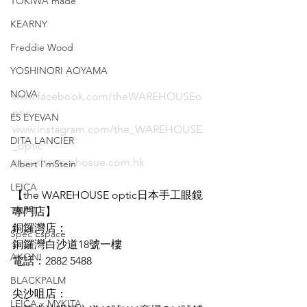
TOKIWA made
KEARNY
Freddie Wood
YOSHINORI AOYAMA
NOVA
www.facebook.com/theWAREHOUSEo
ptic
E5 EYEVAN
www.instagram.com/the_WAREHOUSE
DITA LANCIER
_optic
www.thewarehosue.com.hk
Albert I'mStein
LEICA
【the WAREHOUSE optic日本手工眼鏡
TAVAT
專門店】
銅鑼灣店：
Spec Espace
銅鑼灣白沙道18號一樓
AKONI
電話：2882 5488
BLACKPALM
尖沙咀店：
LEICA x MYKITA