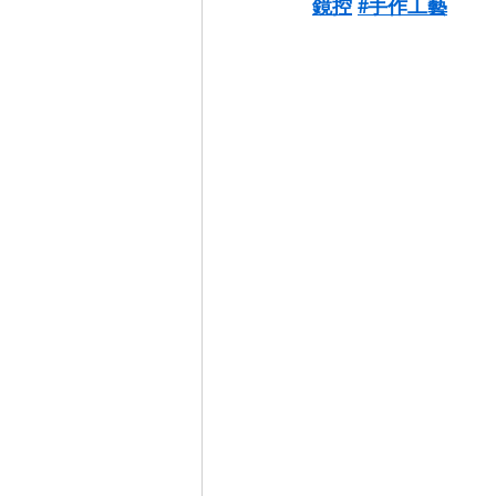
鏡控
#手作工藝