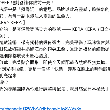
OPEE 絕對會讓你眼前一亮！
e」在法語中是「擬聲詞」的意思。品牌以此為靈感，將抽象
LDSMITH
LUNOR
杉本圭
OLVER PEOPLES
99
彩，為每一副眼鏡注入靈動的生命力。
RA KERA 】
的，是充滿歡樂感染力的型號 —— KERA KERA（日
詞）。
精緻流暢，帶有獨特的幾何張力，完美平衡了玩味復古與
眼鏡故鄉福井縣鯖江市的頂尖工藝，無論是板材的細緻拋
處細節都展現出匠心溫度。
剪裁，完美貼合面形，即使全天候配戴依然輕盈無負擔。
不單是一副光學眼鏡，更是一份將「快樂」穿戴在臉上的時尚
明亮起來！
風格？
們的專業團隊為你進行調整與配搭，親身感受日本極致手
com/channel/0029VbAZzjEFcowFJw8WVx3g