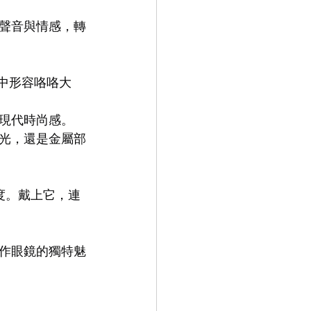
的聲音與情感，轉
9.9
LEOWL IN EYE
文中形容咯咯大
現代時尚感。
光，還是金屬部
態度。戴上它，連
作眼鏡的獨特魅