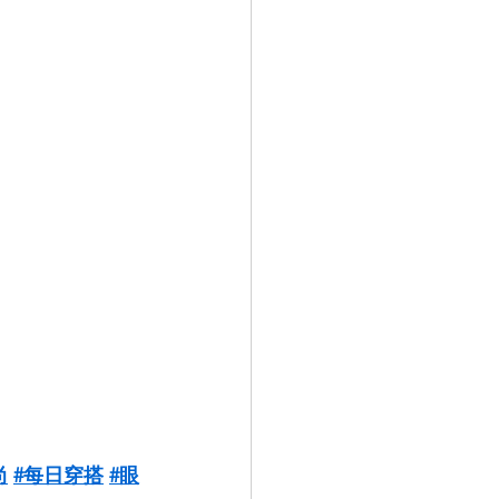
尚
#每日穿搭
#眼