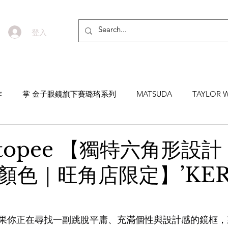
登入
作
掌 金子眼鏡旗下賽璐珞系列
MATSUDA
TAYLOR W
EYEVAN7285
MASUNAGA SINCE 1905 增永眼鏡
YEL
topee 【獨特六角形設
顏色｜旺角店限定】’KER
NNEN
MYKITA
MOSCOT
ZEISS
MASAHIRO 
TICAL
AKIRA AND SONS
DITA
10EYEVAN
T
果你正在尋找一副跳脫平庸、充滿個性與設計感的鏡框，