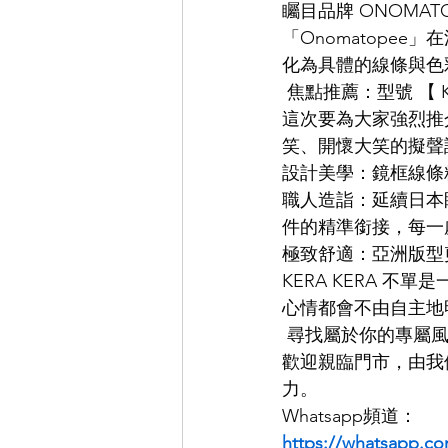
矚目品牌 ONOMAT
「Onomatope
EYEVAN
OG X OLIVER GO
化為具體的線條與色
 焦點推薦：型號 【 KE
這次要為大家強烈推介
EFFECTOR
笑、開懷大笑的擬聲
設計美學：鏡框線條
職人造詣：延續日本
件的精準銜接，每一
極致舒適：亞洲版型
KERA KERA 
心情都會不由自主地
 尋找屬於你的專屬
歡迎親臨門市，由我
力。
Whatsapp頻道：
https://whatsapp.