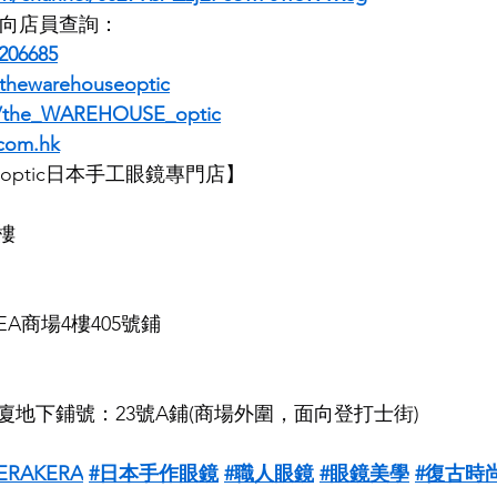
即時向店員查詢：
206685
thewarehouseoptic
m/the_WAREHOUSE_optic
com.hk
SE optic日本手工眼鏡專門店】
樓
EA商場4樓405號鋪
地下鋪號：23號A鋪(商場外圍，面向登打士街)
ERAKERA
#日本手作眼鏡
#職人眼鏡
#眼鏡美學
#復古時