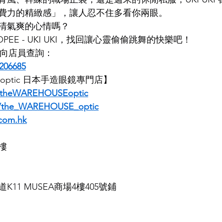
費力的精緻感」，讓人忍不住多看你兩眼。
清氣爽的心情嗎？
PEE - UKI UKI，找回讓心靈偷偷跳舞的快樂吧！
即時向店員查詢：
206685
E optic 日本手造眼鏡專門店】
/theWAREHOUSEoptic
m/the_WAREHOUSE_optic
com.hk
樓
11 MUSEA商場4樓405號鋪