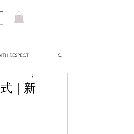
ITH RESPECT
LOWS PLUS
款式｜新
MARUYAMA
HOM BROWNE