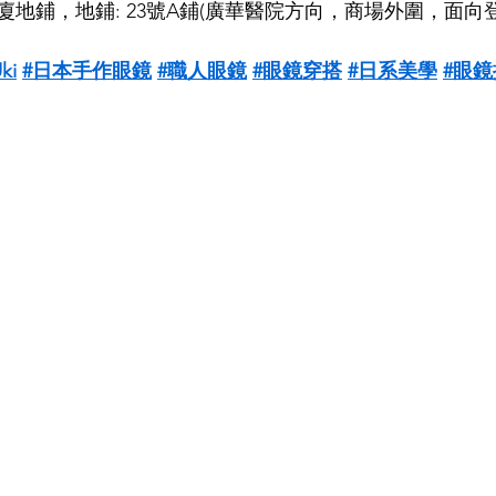
地鋪，地鋪: 23號A鋪(廣華醫院方向，商場外圍，面向
ki
#日本手作眼鏡
#職人眼鏡
#眼鏡穿搭
#日系美學
#眼鏡