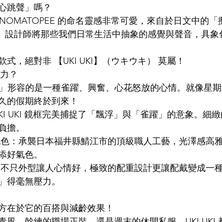
心跳聲」嗎？
NOMATOPEE 的命名靈感非常可愛，來自於日文中的
LDSMITH
LUNOR
杉本圭
OLVER PEOPLES
99
eia）。設計師將那些我們日常生活中抽象的感覺與聲音，具
式，絕對非 【UKI UKI】（ウキウキ） 莫屬！
的魅力？
Uki」形容的是一種雀躍、興奮、心花怒放的心情。就像星
久的假期終於到來！
KI UKI 鏡框完美捕捉了「飄浮」與「雀躍」的意象。細
負擔。
配色：承襲日本福井縣鯖江市的頂級職人工藝，光澤感高
添好氣色。
：不只外型讓人心情好，極致的配重設計更讓配戴變成一
」得毫無壓力。
方在於它的百搭與減齡效果！
風、幹練的職場正裝，還是週末的休閒私服，UKI UKI