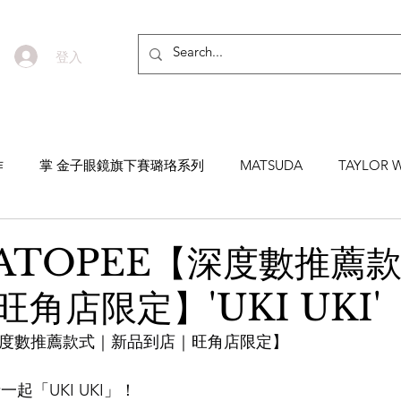
登入
作
掌 金子眼鏡旗下賽璐珞系列
MATSUDA
TAYLOR W
EYEVAN7285
MASUNAGA SINCE 1905 增永眼鏡
YEL
ATOPEE【深度數推薦
角店限定】'UKI UKI'
NNEN
MYKITA
MOSCOT
ZEISS
MASAHIRO 
【深度數推薦款式｜新品到店｜旺角店限定】
TICAL
AKIRA AND SONS
DITA
10EYEVAN
T
起「UKI UKI」！