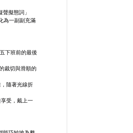
「擬聲擬態詞」
9.9
LEOWL IN EYE
象化為一副副充滿
期五下班前的最後
緻的裁切與滑順的
雅，隨著光線折
種享受，戴上一
 都能巧妙地為整