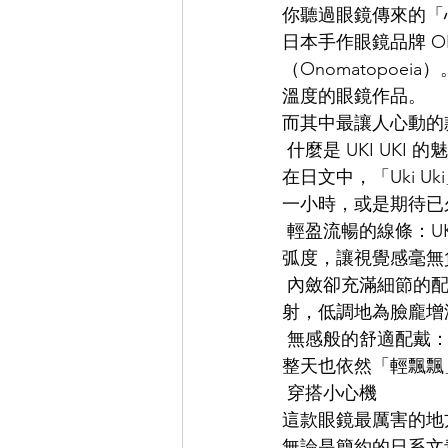
你聽過眼鏡傳來的「
日本手作眼鏡品牌 O
EYEVAN
OG X OLIVER GO
（Onomatopo
溫度的眼鏡作品。
而其中最讓人心動的款
EFFECTOR
 什麼是 UKI UKI 
在日文中，「Uki 
一小時，或是期待已
 輕盈流暢的線條：U
弧度，讓視覺感毫無
 內斂卻充滿細節的
射，低調地為臉龐增
 無感般的舒適配戴
整天也依然「輕飄飄
 穿搭小心機
這款眼鏡最厲害的地
無論是簡約的日系文青