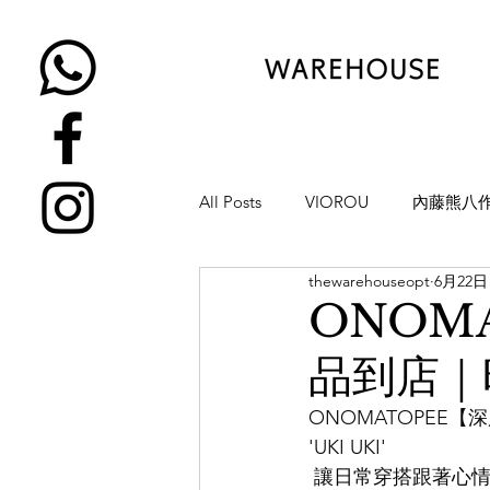
All Posts
VIOROU
內藤熊八
thewarehouseopt
6月22日
金子眼鏡
NATIVE SONS
ONOM
品到店｜旺
YUICHI TOYAMA
KAMEMA
ONOMATOPEE
'UKI UKI'
H-FUSION
JULIUS TART OP
 讓日常穿搭跟著心情一