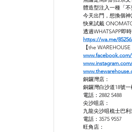
體造型注入一種「不
今天出門，想換個神
快來試戴 ONOMATO
透過WHATSAPP
https://wa.me/85256
【the WAREHOUS
www.facebook.com
www.instagram.co
www.thewarehouse.
銅鑼灣店：
銅鑼灣白沙道18號一
電話：2882 5488
尖沙咀店：
九龍尖沙咀梳士巴利道K
電話：3575 9557
旺角店：