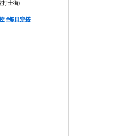
登打士街)
控
#每日穿搭