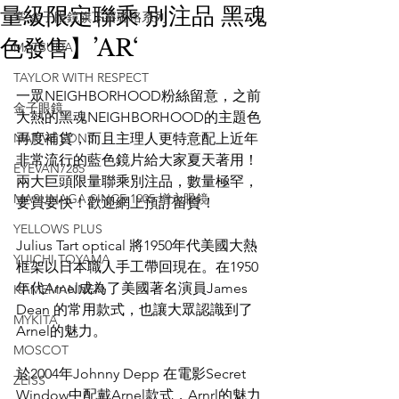
量級限定聯乘 別注品 黑魂
掌 金子眼鏡旗下賽璐珞系列
色發售】’AR‘
MATSUDA
TAYLOR WITH RESPECT
一眾NEIGHBORHOOD粉絲留意，之前
金子眼鏡
大熱的黑魂NEIGHBORHOOD的主題色
NATIVE SONS
再度補貨，而且主理人更特意配上近年
非常流行的藍色鏡片給大家夏天著用！
EYEVAN7285
兩大巨頭限量聯乘別注品，數量極罕，
MASUNAGA SINCE 1905 增永眼鏡
要買要快！歡迎網上預訂留貨！
YELLOWS PLUS
Julius Tart optical 將1950年代美國大熱
YUICHI TOYAMA
框架以日本職人手工帶回現在。在1950
年代Arnel成為了美國著名演員James 
KAMEMANNEN
Dean 的常用款式，也讓大眾認識到了
MYKITA
Arnel的魅力。
MOSCOT
於2004年Johnny Depp 在電影Secret 
ZEISS
Window中配戴Arnel款式，Arnrl的魅力