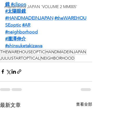
鏡
#clipon
mastermind JAPAN 'VOLUME 2 MM005'
#太陽眼鏡
#HANDMADEINJAPAN
#theWAREHOU
SEoptic
#AR
#neighborhood
#瀧澤伸介
#shinsuketakizawa
THEWAREHOUSEOPTIC
HANDMADEINJAPAN
JULIUSTARTOPTICAL
NEIGHBORHOOD
查看全部
最新文章