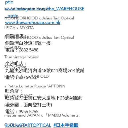
ptic
La Petite Lunette Rouge
www.instagram.com/the_WAREHOUSE
_optic
NEIGHBORHOOD x Julius Tart Optical
www.thewarehouse.com.hk
LEICA x MYKITA
銅鑼灣店：
NEIGHBORHOOD x Julius Tart Optical
銅鑼灣白沙道18號一樓
RIGARDS
電話：2882 5488
True vintage revival
尖沙咀店：
XIT eyewear
九龍尖沙咀河內道18號K11商場G14號鋪
For Art's Sake 'UNFOLD'
電話：3575 9557
a Petite Lunette Rouge 'APTONN'
旺角店：
Mykita x OAMC
旺角登打士街仁安大廈地下23號A鋪(商
場外圍，面向登打士街)
HOYA
電話：3956 5265
mastermind JAPAN x 「MM003 Volume 2」
OnOmatopee
#JULIUSTARTOPTICAL
#日本手造眼