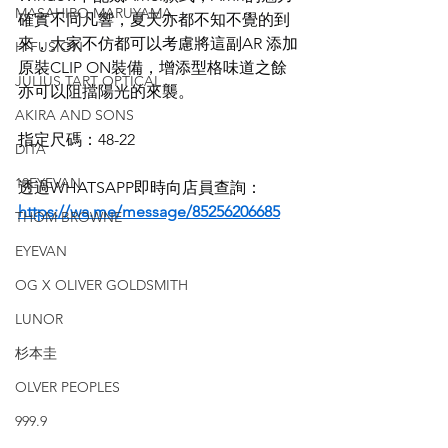
MASAHIRO MARUYAMA
確實不同凡響，夏天亦都不知不覺的到
來，大家不仿都可以考慮將這副AR 添加
H-FUSION
原裝CLIP ON裝備，增添型格味道之餘
JULIUS TART OPTICAL
亦可以阻擋陽光的來襲。
AKIRA AND SONS
指定尺碼：48-22
DITA
10EYEVAN
透過WHATSAPP即時向店員查詢：
https://wa.me/message/85256206685
THOM BROWNE
EYEVAN
OG X OLIVER GOLDSMITH
LUNOR
杉本圭
OLVER PEOPLES
999.9