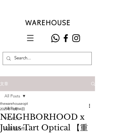
文章
All Posts
thewarehouseopt
All Posts
2025年10月14日
NEIGHBORHOOD x
VIOROU
Julius Tart Optical 【重
內藤熊八作