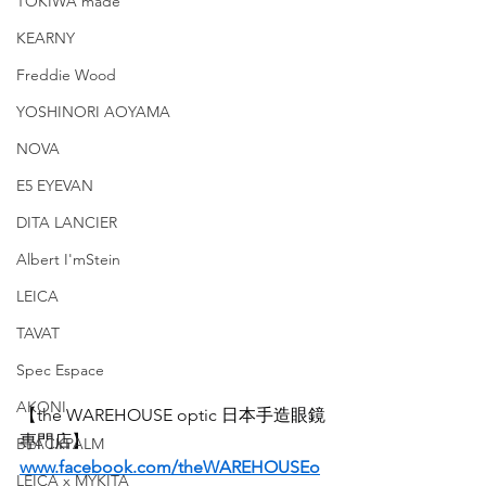
TOKIWA made
KEARNY
Freddie Wood
YOSHINORI AOYAMA
NOVA
E5 EYEVAN
DITA LANCIER
Albert I'mStein
LEICA
TAVAT
Spec Espace
AKONI
【the WAREHOUSE optic 日本手造眼鏡
專門店】
BLACKPALM
www.facebook.com/theWAREHOUSEo
LEICA x MYKITA