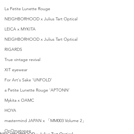
La Petite Lunette Rouge
NEIGHBORHOOD x Julius Tart Optical
LEICA x MYKITA
NEIGHBORHOOD x Julius Tart Optical
RIGARDS
True vintage revival
XIT eyewear
For Art's Sake 'UNFOLD'
a Petite Lunette Rouge 'APTONN'
Mykita x OAMC
HOYA
mastermind JAPAN x 「MM003 Volume 2」
OnOmatopee