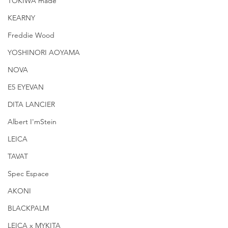
TOKIWA made
KEARNY
Freddie Wood
YOSHINORI AOYAMA
NOVA
E5 EYEVAN
DITA LANCIER
Albert I'mStein
LEICA
TAVAT
Spec Espace
AKONI
BLACKPALM
LEICA x MYKITA