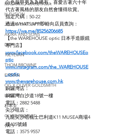
白色龜甲更為為稀有，喜愛古著六十年
MASAHIRO MARUYAMA
代古著風格的朋友自然會懂得欣賞。
H-FUSION
指定尺碼：50-22
透過WHATSAPP即時向店員查詢：
JULIUS TART OPTICAL
https://wa.me/85256206685
AKIRA AND SONS
【the WAREHOUSE optic 日本手造眼鏡
DITA
專門店】
www.facebook.com/theWAREHOUSEo
10EYEVAN
ptic
THOM BROWNE
www.instagram.com/the_WAREHOUSE
_optic
EYEVAN
www.thewarehouse.com.hk
OG X OLIVER GOLDSMITH
銅鑼灣店：
LUNOR
銅鑼灣白沙道18號一樓
電話：2882 5488
杉本圭
尖沙咀店：
OLVER PEOPLES
九龍尖沙咀梳士巴利道K11 MUSEA商場4
樓405號鋪
999.9
電話：3575 9557