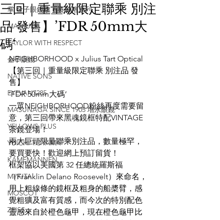
三回｜重量級限定聯乘 別注
掌 金子眼鏡旗下賽璐珞系列
品 發售】’FDR 50mm大
MATSUDA
碼‘
TAYLOR WITH RESPECT
NEIGHBORHOOD x Julius Tart Optical 
金子眼鏡
【第三回｜重量級限定聯乘 別注品 發
NATIVE SONS
售】
EYEVAN7285
’FDR 50mm大碼‘
一眾NEIGHBORHOOD粉絲再度需要留
MASUNAGA SINCE 1905 增永眼鏡
意，第三回帶來黑魂鏡框特配VINTAGE
YELLOWS PLUS
茶鏡登場！
兩大巨頭限量聯乘別注品，數量極罕，
YUICHI TOYAMA
要買要快！歡迎網上預訂留貨！
KAMEMANNEN
框架協以美國第 32 任總統羅斯福
MYKITA
（Franklin Delano Roosevelt）來命名，
用上粗線條的鏡框及粗身的船槳臂，感
MOSCOT
覺粗獷及富有質感，而今次的特別配色
ZEISS
靈感來自於橙色龜甲，現在橙色龜甲比