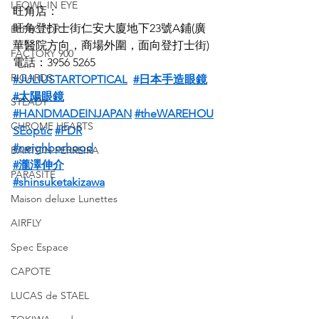
LEOWL IN EYE
旺角店：
旺角登打士街仁安大廈地下23號A鋪(廣
EFFECTOR
華醫院方向，商場外圍，面向登打士街)
FACTORY 900
電話：3956 5265
RIGARDS
#JULIUSTARTOPTICAL
#日本手造眼鏡
#太陽眼鏡
STEADY
#HANDMADEINJAPAN
#theWAREHOU
CHROME HEARTS
SEoptic
#FDR
#neighborhood
BARTON PERREIRA
#瀧澤伸介
PARASITE
#shinsuketakizawa
Maison deluxe Lunettes
AIRFLY
Spec Espace
CAPOTE
LUCAS de STAEL