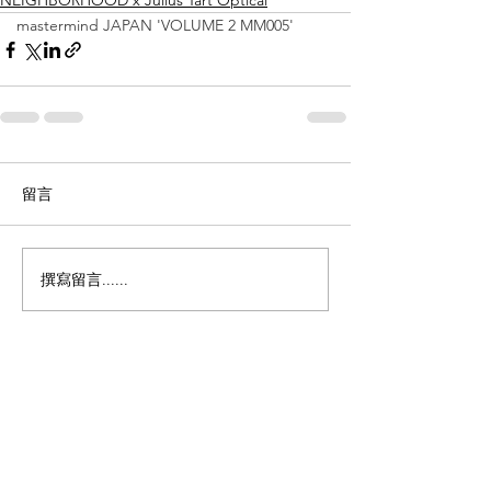
NEIGHBORHOOD x Julius Tart Optical
mastermind JAPAN 'VOLUME 2 MM005'
留言
撰寫留言......