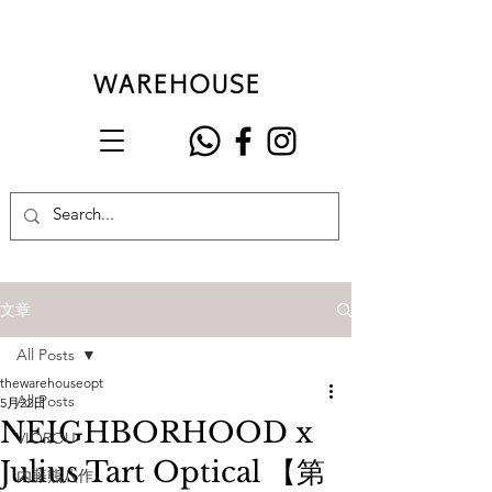
文章
All Posts
thewarehouseopt
All Posts
5月22日
NEIGHBORHOOD x
VIOROU
Julius Tart Optical 【第
內藤熊八作