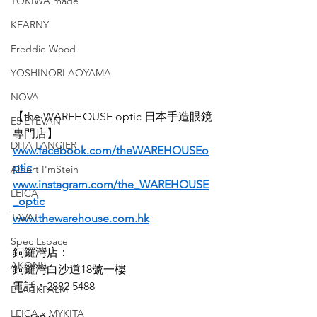
TOKIWA made
KEARNY
Freddie Wood
YOSHINORI AOYAMA
NOVA
【the WAREHOUSE optic 日本手造眼鏡
E5 EYEVAN
專門店】
DITA LANCIER
www.facebook.com/theWAREHOUSEo
ptic
Albert I'mStein
www.instagram.com/the_WAREHOUSE
LEICA
_optic
TAVAT
www.thewarehouse.com.hk
Spec Espace
銅鑼灣店：
AKONI
銅鑼灣白沙道18號一樓
電話：2882 5488
BLACKPALM
LEICA x MYKITA