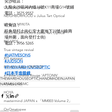
尖沙咀店：
九龍尖沙咀河內道18號K11商場G14號鋪
La Petite Lunette Rouge
電話：3575 9557
NEIGHBORHOOD x Julius Tart Optical
LEICA x MYKITA
旺角店：
旺角登打士街仁安大廈地下23號A鋪(商
NEIGHBORHOOD x Julius Tart Optical
場外圍，面向登打士街)
RIGARDS
電話：3956 5265
True vintage revival
#NATIVESONS
XIT eyewear
#JUDSON
For Art's Sake 'UNFOLD'
#THEWAREHOUSEOPTIC
#日本手造眼鏡
a Petite Lunette Rouge 'APTONN'
THEWAREHOUSEOPTIC
HANDMADEINJAPAN
Mykita x OAMC
NATIVESONS
HOYA
mastermind JAPAN x 「MM003 Volume 2」
OnOmatopee