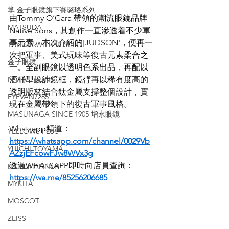
掌 金子眼鏡旗下賽璐珞系列
由Tommy O’Gara 帶領的潮流眼鏡品牌
MATSUDA
Native Sons，其創作一直滲透着不少軍
事元素。本次介紹的'JUDSON'，便再一
TAYLOR WITH RESPECT
次把軍事、美式玩味等復古元素柔合之
金子眼鏡
一。全副眼鏡以透明色系出品，再配以
NATIVE SONS
酒桶型設計鏡框，鏡臂再以稀有度高的
透明版材結合鈦金屬支撐整個設計，實
EYEVAN7285
現在金屬帶領下的復古軍事風格。
MASUNAGA SINCE 1905 增永眼鏡
Whatsapp頻道：
YELLOWS PLUS
https://whatsapp.com/channel/0029Vb
YUICHI TOYAMA
AZzjEFcowFJw8WVx3g
透過WHATSAPP即時向店員查詢：
KAMEMANNEN
https://wa.me/85256206685
MYKITA
MOSCOT
ZEISS