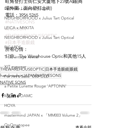
旺角登打士街仁安大廈地下23號A鋪(商
場外圍，面向登打士街)
La Petite Lunette Rouge
電話：3956 5265
NEIGHBORHOOD x Julius Tart Optical
#NATIVESONS
LEICA x MYKITA
#JUDSON
#THEWAREHOUSEOPTIC
NEIGHBORHOOD x Julius Tart Optical
#日本手造眼鏡
RIGARDS
所有心情：
17
你、The Warehouse Optic和其他15人
True vintage revival
XIT eyewear
THEWAREHOUSEOPTIC
日本手造眼鏡
眼鏡
handmadeinJAPAN
NATIVESONS
For Art's Sake 'UNFOLD'
NATIVE SONS
a Petite Lunette Rouge 'APTONN'
Mykita x OAMC
HOYA
mastermind JAPAN x 「MM003 Volume 2」
OnOmatopee
查看全部