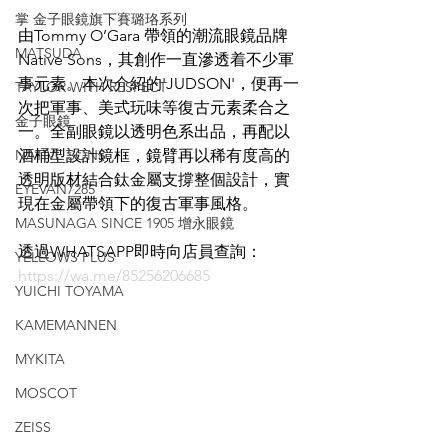
掌 金子眼鏡旗下賽璐珞系列
由Tommy O’Gara 帶領的潮流眼鏡品牌
MATSUDA
Native Sons，其創作一直滲透着不少軍
事元素。本次介紹的'JUDSON'，便再一
TAYLOR WITH RESPECT
次把軍事、美式玩味等復古元素柔合之
金子眼鏡
一。全副眼鏡以透明色系出品，再配以
NATIVE SONS
酒桶型設計鏡框，鏡臂再以稀有度高的
透明版材結合鈦金屬支撐整個設計，實
EYEVAN7285
現在金屬帶領下的復古軍事風格。
MASUNAGA SINCE 1905 增永眼鏡
透過WHATSAPP即時向店員查詢：
YELLOWS PLUS
https://wa.me/85256206685
YUICHI TOYAMA
KAMEMANNEN
MYKITA
MOSCOT
ZEISS