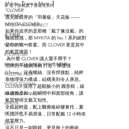
Mykita 【Less is More. 】
掌 金子眼鏡旗下賽璐珞系列
'CLOVER'
MATSUDA
遇見眼鏡界的「羽量級」天花板 —— 
MYKITA CLOVER。
TAYLOR WITH RESPECT
如果你追求的是那種「戴了像沒戴」的
金子眼鏡
極致體感，那 MYKITA 的 No.1 系列絕對
NATIVE SONS
是你的唯一答案。而 CLOVER 更是其中
的氣質擔當！
EYEVAN7285
 為什麼 CLOVER 讓人愛不釋手？
MASUNAGA SINCE 1905 增永眼鏡
招牌的不鏽鋼薄鋼 打造，厚度僅 
0.5mm。沒有螺絲、沒有焊接點，純粹
YELLOWS PLUS
靠物理張力構成，結構美到令人屏息。
YUICHI TOYAMA
CLOVER 採用了超顯臉小的 圓形框，線
條優雅柔和，能瞬間中和面部稜角，讓
KAMEMANNEN
氣質變得文藝又知性。
MYKITA
全鏡超輕盈，配上醫療級矽膠鼻托，夏
MOSCOT
天流汗也不易滑落，日常配戴 12 小時依
然零壓力。
ZEISS
這不只是一副眼鏡，更是臉上的藝術