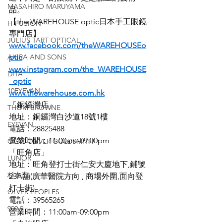
MASAHIRO MARUYAMA
品。
【the WAREHOUSE optic日本手工眼鏡
H-FUSION
專門店】
JULIUS TART OPTICAL
www.facebook.com/theWAREHOUSEo
AKIRA AND SONS
ptic
www.instagram.com/the_WAREHOUSE
DITA
_optic
10EYEVAN
www.thewarehouse.com.hk
「銅鑼灣店」
THOM BROWNE
地址：銅鑼灣白沙道18號1樓
EYEVAN
電話：28825488
營業時間：11:00am-09:00pm
OG X OLIVER GOLDSMITH
「旺角店」
LUNOR
地址：旺角登打士街仁安大廈地下,鋪號
杉本圭
23A舖(廣華醫院方向 , 商場外圍,面向登
打士街)
OLVER PEOPLES
電話：39565265
999.9
營業時間：11:00am-09:00pm