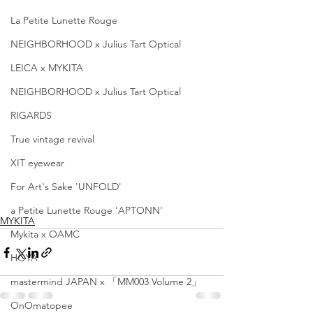
La Petite Lunette Rouge
NEIGHBORHOOD x Julius Tart Optical
LEICA x MYKITA
NEIGHBORHOOD x Julius Tart Optical
RIGARDS
True vintage revival
XIT eyewear
For Art's Sake 'UNFOLD'
a Petite Lunette Rouge 'APTONN'
MYKITA
Mykita x OAMC
HOYA
mastermind JAPAN x 「MM003 Volume 2」
OnOmatopee