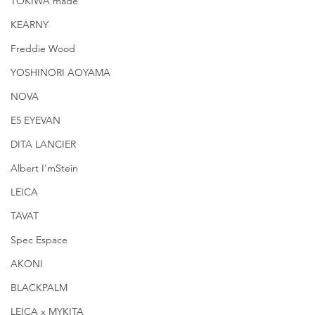
TOKIWA made
KEARNY
Freddie Wood
YOSHINORI AOYAMA
NOVA
E5 EYEVAN
DITA LANCIER
Albert I'mStein
LEICA
TAVAT
Spec Espace
AKONI
BLACKPALM
LEICA x MYKITA