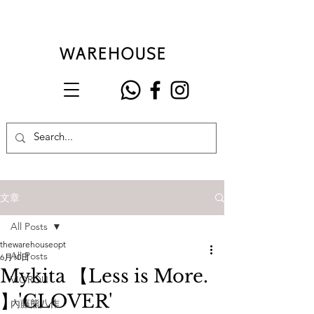
文章
All Posts
thewarehouseopt
All Posts
6月10日
Mykita 【Less is More.
VIOROU
】'CLOVER'
內藤熊八作