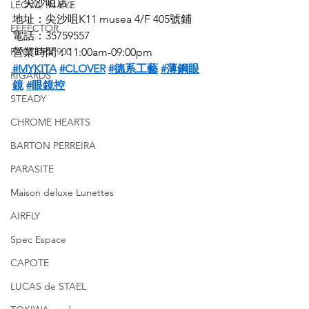
「尖沙咀店」
LEOWL IN EYE
地址：尖沙咀K11 musea 4/F 405號鋪
EFFECTOR
電話：35759557
FACTORY 900
營業時間：11:00am-09:00pm
#MYKITA
#CLOVER
#德系工藝
#薄鋼眼
RIGARDS
鏡
#眼鏡控
STEADY
CHROME HEARTS
BARTON PERREIRA
PARASITE
Maison deluxe Lunettes
AIRFLY
Spec Espace
CAPOTE
LUCAS de STAEL