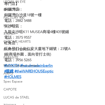
LEOWL IN EYE
專門店】
銅鑼灣店：
EFFECTOR
銅鑼灣白沙道18號一樓
FACTORY 900
電話：2882 5488
RIGARDS
尖沙咀店：
九龍尖沙咀K11 MUSEA商場4樓405號鋪
STEADY
電話：3575 9557
CHROME HEARTS
旺角店：
旺角登打士街仁安大廈地下鋪號：23號A
BARTON PERREIRA
鋪(商場外圍，面向登打士街)
PARASITE
電話：3956 5265
Maison deluxe Lunettes
#MYKITA
#handmadeinberlin
#眼鏡
#theWAREHOUSEoptic
AIRFLY
#HOLMES
Spec Espace
CAPOTE
LUCAS de STAEL