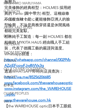
無壓力。
MASAHIRO MARUYAMA
完美修飾的經典框型：HOLMES 採用經
H-FUSION
典的 Panto (圓中帶方) 框型。這種線條
不僅復古味十足，更能修飾亞洲人的臉
JULIUS TART OPTICAL
型輪廓，不論是商務穿搭還是休閒風格
AKIRA AND SONS
都能完美駕馭。
DITA
柏林純手工製造：每一副 HOLMES 都在
柏林的 MYKITA HAUS 經由職人手工組
10EYEVAN
裝，代表了德國工藝的嚴謹與溫度。
THOM BROWNE
Whatsapp頻道：
https://whatsapp.com/channel/0029Vb
EYEVAN
AZzjEFcowFJw8WVx3g
OG X OLIVER GOLDSMITH
透過WHATSAPP即時向店員查詢：
LUNOR
https://wa.me/85256206685
www.facebook.com/thewarehouseoptic
杉本圭
www.instagram.com/the_WAREHOUSE
OLVER PEOPLES
_optic
www.thewarehouse.com.hk
999.9
【the WAREHOUSE optic日本手工眼鏡