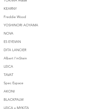
TOKIWA made
KEARNY
Freddie Wood
YOSHINORI AOYAMA
NOVA
E5 EYEVAN
DITA LANCIER
Albert I'mStein
LEICA
TAVAT
Spec Espace
AKONI
BLACKPALM
LEICA x MYKITA