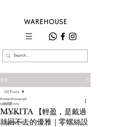
文章
All Posts
thewarehouseopt
All Posts
5月21日
MYKITA 【輕盈，是戴過
VIOROU
就回不去的優雅｜零螺絲設
內藤熊八作