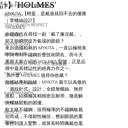
計】’HOLMES‘
掌 金子眼鏡旗下賽璐珞系列
MYKITA 【輕盈，是戴過就回不去的優雅
MATSUDA
｜零螺絲設計】
TAYLOR WITH RESPECT
’HOLMES‘
你是否也在尋找一副「戴了像沒戴」，
金子眼鏡
卻又能瞬間提升氣場的眼鏡？
NATIVE SONS
來自德國柏林的 MYKITA，一直以極簡美
EYEVAN7285
學與專利不鏽鋼折疊技術聞名。而今天
要跟大家介紹的 HOLMES 型號，正是品
MASUNAGA SINCE 1905 增永眼鏡
牌中最具標誌性的經典力作之一。
YELLOWS PLUS
 為什麼 HOLMES 值得你收藏？
無螺絲專利鉸鏈：MYKITA 最引以為傲的
YUICHI TOYAMA
「迴紋針式」設計，全鏡無螺絲、無焊
KAMEMANNEN
接點，結構極其精精密且耐用，徹底解
MYKITA
決螺絲鬆動的困擾。
航太級不鏽鋼：採用極薄的不鏽鋼板裁
MOSCOT
切而成，不僅韌性極佳，整副眼鏡的重
ZEISS
量輕到讓人驚艷，就算長時間佩戴也毫