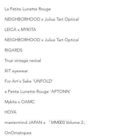
La Petite Lunette Rouge
NEIGHBORHOOD x Julius Tart Optical
LEICA x MYKITA
NEIGHBORHOOD x Julius Tart Optical
RIGARDS
True vintage revival
XIT eyewear
For Art's Sake 'UNFOLD'
a Petite Lunette Rouge 'APTONN'
Mykita x OAMC
HOYA
mastermind JAPAN x 「MM003 Volume 2」
OnOmatopee