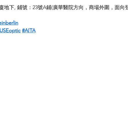
地下, 鋪號：23號A鋪(廣華醫院方向，商場外圍，面向
inberlin
SEoptic
#AITA