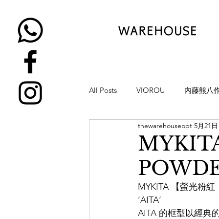
All Posts
VIOROU
內藤熊八
thewarehouseopt
5月21日
金子眼鏡
NATIVE SONS
MYKIT
POWDE
YUICHI TOYAMA
KAMEMA
MYKITA 【螢光粉紅
’AITA‘
H-FUSION
JULIUS TART OP
AITA 的框型以經