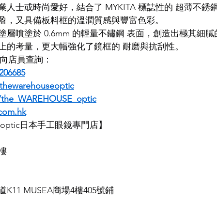
人士或時尚愛好，結合了 MYKITA 標誌性的 超薄不銹
盈，又具備板料框的溫潤質感與豐富色彩。
LDSMITH
LUNOR
杉本圭
OLVER PEOPLES
99
層噴塗於 0.6mm 的輕量不鏽鋼 表面，創造出極其細
上的考量，更大幅強化了鏡框的 耐磨與抗刮性。
即時向店員查詢：
206685
thewarehouseoptic
m/the_WAREHOUSE_optic
com.hk
SE optic日本手工眼鏡專門店】
樓
11 MUSEA商場4樓405號鋪