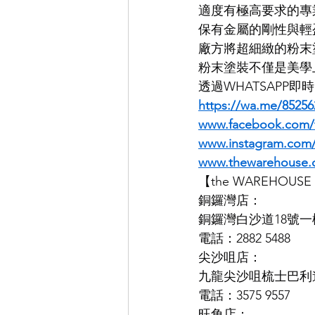
適度有極高要求的專業
保有金屬的剛性與輕
EYEVAN
OG X OLIVER GO
廠方將超細緻的粉末塗
粉末塗裝不僅是美學
透過WHATSAPP
EFFECTOR
https://wa.me/85256
www.facebook.com/
www.instagram.co
www.thewarehouse.
【the WAREHOU
銅鑼灣店：
銅鑼灣白沙道18號一
電話：2882 5488
尖沙咀店：
九龍尖沙咀梳士巴利道K
電話：3575 9557
旺角店：