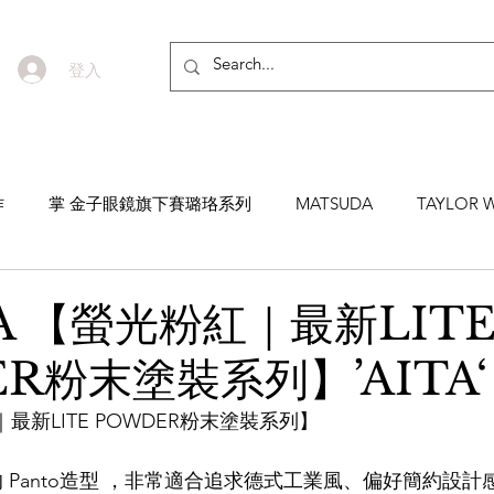
登入
作
掌 金子眼鏡旗下賽璐珞系列
MATSUDA
TAYLOR W
EYEVAN7285
MASUNAGA SINCE 1905 增永眼鏡
YEL
A 【螢光粉紅｜最新LIT
R粉末塗裝系列】’AITA‘
NNEN
MYKITA
MOSCOT
ZEISS
MASAHIRO 
｜最新LITE POWDER粉末塗裝系列】
TICAL
AKIRA AND SONS
DITA
10EYEVAN
T
典的 Panto造型 ，非常適合追求德式工業風、偏好簡約設