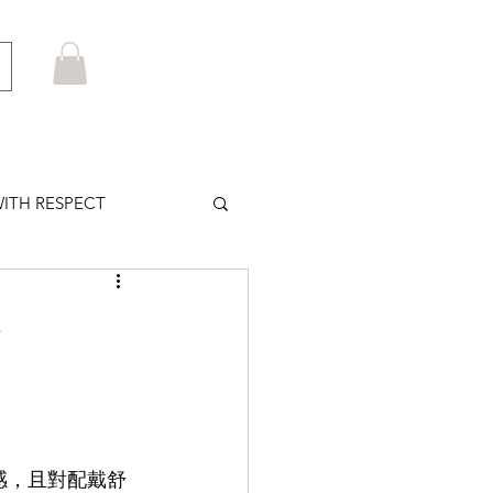
ITH RESPECT
LOWS PLUS
E
MARUYAMA
HOM BROWNE
計感，且對配戴舒