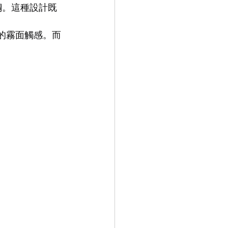
鋼。這種設計既
9.9
LEOWL IN EYE
膩的霧面觸感。而