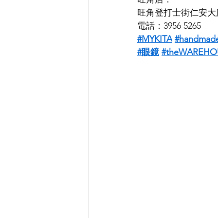
旺角登打士街仁安大廈
電話：3956 5265
#MYKITA
#handmade
#眼鏡
#theWAREHOU