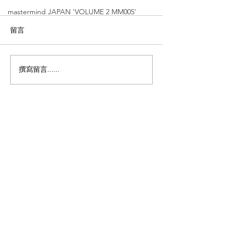
mastermind JAPAN 'VOLUME 2 MM005'
留言
撰寫留言......
MYKITA【探索德式美
MYKITA【極
學：Shocking pink 飛行
花】'NIKEN'
員光學鏡】'TOSCA'