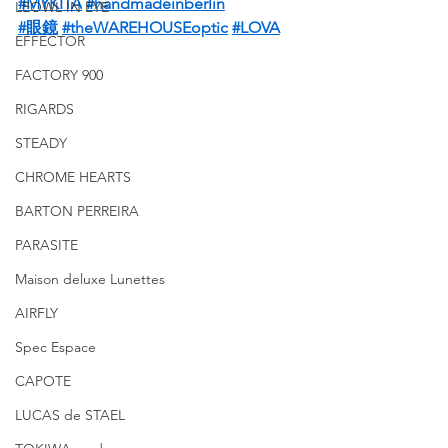
#MYKITA
#handmadeinberlin
LEOWL IN EYE
#眼鏡
#theWAREHOUSEoptic
#LOVA
EFFECTOR
FACTORY 900
RIGARDS
STEADY
CHROME HEARTS
BARTON PERREIRA
PARASITE
Maison deluxe Lunettes
AIRFLY
Spec Espace
CAPOTE
LUCAS de STAEL