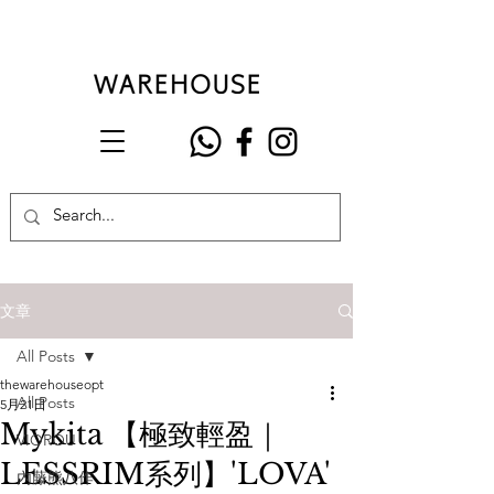
文章
All Posts
thewarehouseopt
All Posts
5月21日
Mykita 【極致輕盈｜
VIOROU
LESSRIM系列】'LOVA'
內藤熊八作