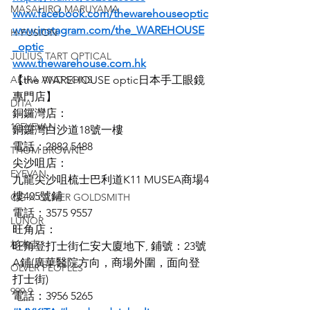
MASAHIRO MARUYAMA
www.facebook.com/thewarehouseoptic
www.instagram.com/the_WAREHOUSE
H-FUSION
_optic
JULIUS TART OPTICAL
www.thewarehouse.com.hk
AKIRA AND SONS
【the WAREHOUSE optic日本手工眼鏡
專門店】
DITA
銅鑼灣店：
10EYEVAN
銅鑼灣白沙道18號一樓
電話：2882 5488
THOM BROWNE
尖沙咀店：
EYEVAN
九龍尖沙咀梳士巴利道K11 MUSEA商場4
樓405號鋪
OG X OLIVER GOLDSMITH
電話：3575 9557
LUNOR
旺角店：
杉本圭
旺角登打士街仁安大廈地下, 鋪號：23號
A鋪(廣華醫院方向，商場外圍，面向登
OLVER PEOPLES
打士街)
999.9
電話：3956 5265