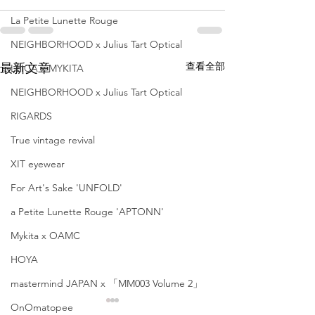
La Petite Lunette Rouge
NEIGHBORHOOD x Julius Tart Optical
查看全部
最新文章
LEICA x MYKITA
NEIGHBORHOOD x Julius Tart Optical
RIGARDS
True vintage revival
XIT eyewear
For Art's Sake 'UNFOLD'
a Petite Lunette Rouge 'APTONN'
Mykita x OAMC
HOYA
mastermind JAPAN x 「MM003 Volume 2」
OnOmatopee