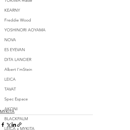
TOKIWA made
KEARNY
Freddie Wood
YOSHINORI AOYAMA
NOVA
E5 EYEVAN
DITA LANCIER
Albert I'mStein
LEICA
TAVAT
Spec Espace
AKONI
MYKITA
BLACKPALM
LEICA x MYKITA