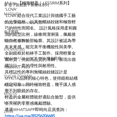
Mykita 【極致輕盈｜LESSRIM系列】
掌 金子眼鏡旗下賽璐珞系列
'LOVA'
MATSUDA
'LOVA'結合現代工業設計與德國手工藝
的光學鏡框，以其無螺絲鉸鏈和極致輕
TAYLOR WITH RESPECT
巧的特性而聞名。 設計風格採用柔和圓
金子眼鏡
潤的鏡型比例，線條簡潔俐落，佩戴後
NATIVE SONS
能自然修飾臉部輪廓。其設計被認為帶
有未來感，能完美平衡機能性與美學。
EYEVAN7285
全副鏡框於柏林手工製作。採用輕量金
MASUNAGA SINCE 1905 增永眼鏡
屬材質，例如高品質的薄鋼，展現出德
國設計一貫的理性與耐用性。
YELLOWS PLUS
其標誌性的專利無螺絲鉸鏈設計是
YUICHI TOYAMA
MYKITA品牌的核心特色，使得鏡框結構
穩定可靠，同時極致輕盈，幾乎讓人感
KAMEMANNEN
覺不到眼鏡的存在。
MYKITA
輕盈的金屬框體能舒適貼合臉型，提供
MOSCOT
全天候的零壓感佩戴體驗。
透過WHATSAPP即時向店員查詢：
ZEISS
https://wa.me/85256206685