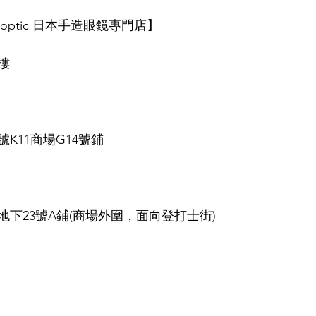
E optic 日本手造眼鏡專門店】
樓
K11商場G14號鋪
下23號A鋪(商場外圍，面向登打士街)