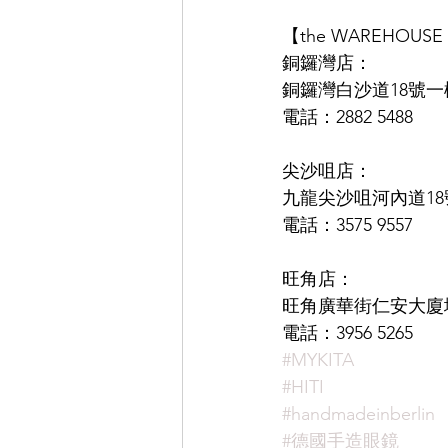
【the WAREHOUS
銅鑼灣店：
銅鑼灣白沙道18號一
電話：2882 5488
尖沙咀店：
九龍尖沙咀河內道18號
電話：3575 9557
旺角店：
旺角廣華街仁安大廈地
電話：3956 5265
#MYKITA
#HITI
#handmadeinberlin
#德國手造眼鏡