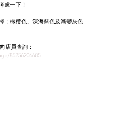
考慮一下！
LDSMITH
LUNOR
杉本圭
OLVER PEOPLES
99
擇：橄欖色、深海藍色及漸變灰色
即時向店員查詢：
age/85256206685