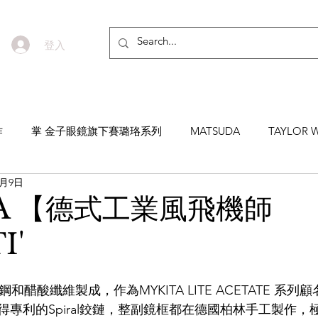
登入
作
掌 金子眼鏡旗下賽璐珞系列
MATSUDA
TAYLOR W
8月9日
EYEVAN7285
MASUNAGA SINCE 1905 增永眼鏡
YEL
TA 【德式工業風飛機師
I'
NNEN
MYKITA
MOSCOT
ZEISS
MASAHIRO 
鋼和醋酸纖維製成，作為MYKITA LITE ACETATE 系
TICAL
AKIRA AND SONS
DITA
10EYEVAN
T
專利的Spiral鉸鏈，整副鏡框都在德國柏林手工製作，