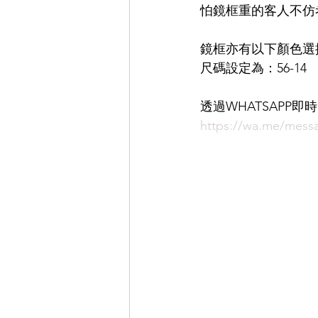
怕鏡框重的客人不仿
EYEVAN
OG X OLIVER GO
鏡框亦有以下顏色選
尺碼設定為：56-14
EFFECTOR
透過WHATSAPP
https://wa.me/mess