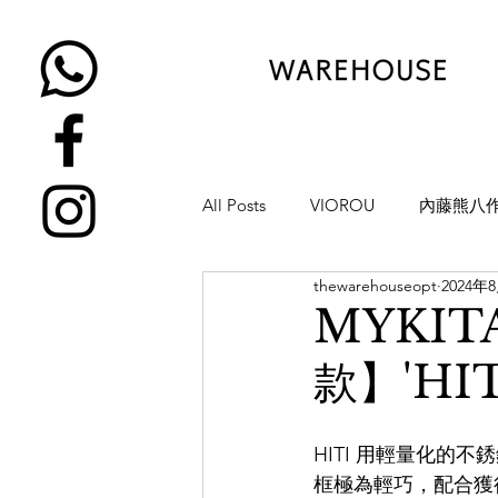
All Posts
VIOROU
內藤熊八
thewarehouseopt
2024年
金子眼鏡
NATIVE SONS
MYKI
款】'HIT
YUICHI TOYAMA
KAMEMA
HITI 用輕量化的不銹
H-FUSION
JULIUS TART OP
框極為輕巧，配合獲得