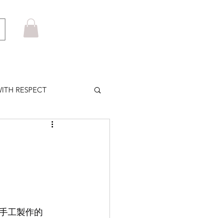
ITH RESPECT
LOWS PLUS
MARUYAMA
HOM BROWNE
手工製作的 