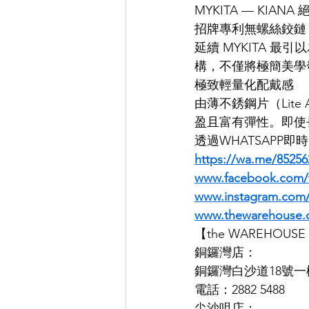
MYKITA — KIA
招牌專利無螺絲鉸鏈
EYEVAN
OG X OLIVER GO
延續 MYKITA 最
構，不僅將極簡美學
極致輕量化配戴感
EFFECTOR
由薄不銹鋼片（Lite A
盈且富有彈性。即使
透過WHATSAPP
https://wa.me/85256
www.facebook.com/
www.instagram.co
www.thewarehouse.
【the WAREHOU
銅鑼灣店：
銅鑼灣白沙道18號一
電話：2882 5488
尖沙咀店：