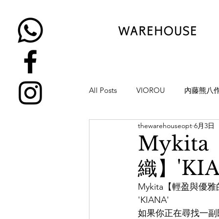
All Posts
VIOROU
內藤熊八
thewarehouseopt
6月3日
金子眼鏡
NATIVE SONS
Myki
織】'KIA
YUICHI TOYAMA
KAMEMA
Mykita【輕盈與優
'KIANA'
H-FUSION
JULIUS TART OP
如果你正在尋找一副