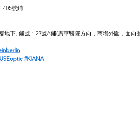
F 405號鋪
地下, 鋪號：23號A鋪(廣華醫院方向，商場外圍，面向
inberlin
SEoptic
#KIANA