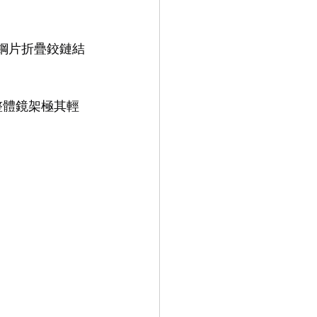
9.9
LEOWL IN EYE
家的鋼片折疊鉸鏈結
成，整體鏡架極其輕