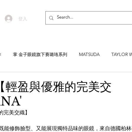
登入
作
掌 金子眼鏡旗下賽璐珞系列
MATSUDA
TAYLOR W
EYEVAN7285
MASUNAGA SINCE 1905 增永眼鏡
YEL
ta【輕盈與優雅的完美交
NA'
NNEN
MYKITA
MOSCOT
ZEISS
MASAHIRO 
雅的完美交織】
TICAL
AKIRA AND SONS
DITA
10EYEVAN
T
既能修飾臉型、又能展現獨特品味的眼鏡，來自德國柏林