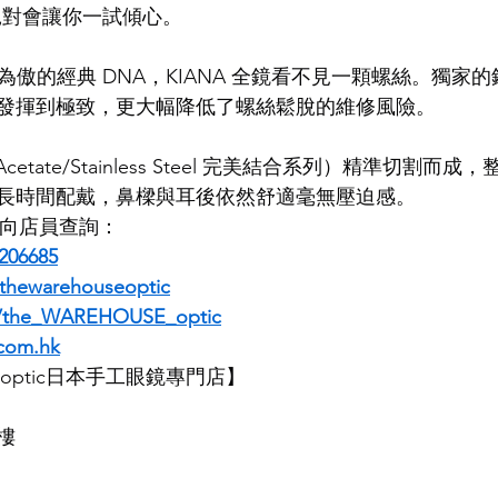
NA 絕對會讓你一試傾心。
LDSMITH
LUNOR
杉本圭
OLVER PEOPLES
99
引以為傲的經典 DNA，KIANA 全鏡看不見一顆螺絲。獨
發揮到極致，更大幅降低了螺絲鬆脫的維修風險。
cetate/Stainless Steel 完美結合系列）精準切割而
長時間配戴，鼻樑與耳後依然舒適毫無壓迫感。
即時向店員查詢：
206685
thewarehouseoptic
m/the_WAREHOUSE_optic
com.hk
SE optic日本手工眼鏡專門店】
樓