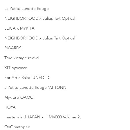
La Petite Lunette Rouge
NEIGHBORHOOD x Julius Tart Optical
LEICA x MYKITA
NEIGHBORHOOD x Julius Tart Optical
RIGARDS
True vintage revival
XIT eyewear
For Art's Sake 'UNFOLD'
a Petite Lunette Rouge 'APTONN'
Mykita x OAMC
HOYA
mastermind JAPAN x 「MM003 Volume 2」
OnOmatopee