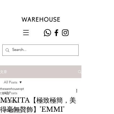
文章
All Posts
thewarehouseopt
All Posts
7月9日
MYKITA【極致極簡，美
VIOROU
得毫無贅飾】'EMMI'
內藤熊八作