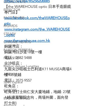
https://wa.me/85256206685
LEOWL IN EYE
【the WAREHOUSE optic 日本手造眼鏡
EFFECTOR
專門店】
FACTORY 900
www.facebook.com/theWAREHOUSEo
ptic
RIGARDS
www.instagram.com/the_WAREHOUSE
STEADY
_optic
www.thewarehouse.com.hk
CHROME HEARTS
銅鑼灣店：
BARTON PERREIRA
銅鑼灣白沙道18號一樓
電話：2882 5488
PARASITE
尖沙咀店：
Maison deluxe Lunettes
九龍尖沙咀梳士巴利道K11 MUSEA商場4
AIRFLY
樓405號鋪
電話：3575 9557
Spec Espace
旺角店：
CAPOTE
旺角登打士街仁安大廈地鋪，地鋪: 23號
A鋪(廣華醫院方向，商場外圍，面向登
LUCAS de STAEL
打士街)