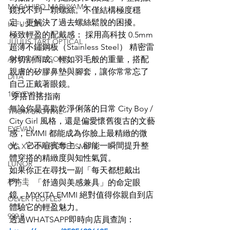
MASAHIRO MARUYAMA
鏡找不到一顆螺絲。不僅結構極度穩
定，更解決了過去螺絲鬆脫的困擾。
H-FUSION
極致輕盈的配戴感： 採用高科技 0.5mm 
JULIUS TART OPTICAL
超薄不鏽鋼板（Stainless Steel） 精密雷
AKIRA AND SONS
射切割而成。輕如羽毛般的重量，搭配
親膚的矽膠鼻墊與腳套，讓你常常忘了
DITA
自己正戴著眼鏡。
10EYEVAN
 穿搭百搭指南
無論你是喜歡乾淨俐落的日常 City Boy / 
THOM BROWNE
City Girl 風格，還是偏愛懷舊復古的文藝
EYEVAN
感，EMMI 都能成為你臉上最精緻的微
光。它不喧賓奪主，卻能一瞬間提升整
OG X OLIVER GOLDSMITH
體穿搭的精緻度與知性氣質。
LUNOR
如果你正在尋找一副「每天都想戴出
杉本圭
門」、「舒適與美感兼具」的命定眼
鏡，MYKITA EMMI 絕對值得你親自到店
OLVER PEOPLES
體驗它的輕盈魅力。
999.9
透過WHATSAPP即時向店員查詢：