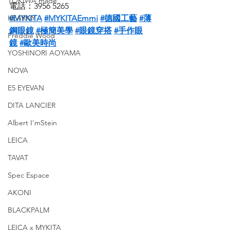
TOKIWA made
電話：3956 5265
KEARNY
#MYKITA
#MYKITAEmmi
#德國工藝
#薄
鋼眼鏡
#極簡美學
#眼鏡穿搭
#手作眼
Freddie Wood
鏡
#歐美時尚
YOSHINORI AOYAMA
NOVA
E5 EYEVAN
DITA LANCIER
Albert I'mStein
LEICA
TAVAT
Spec Espace
AKONI
BLACKPALM
LEICA x MYKITA