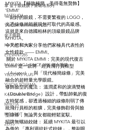
MYKITA【極致極簡，美得毫無贅飾】
掌 金子眼鏡旗下賽璐珞系列
'EMMI'
MATSUDA
一副好的眼鏡，不需要繁複的 LOGO，
光憑線條就能展現無可取代的高級感。
TAYLOR WITH RESPECT
這就是來自德國柏林的頂級眼鏡品牌 
金子眼鏡
MYKITA。
NATIVE SONS
今天想和大家分享他們家極具代表性的
女性鏡款 —— EMMI。
EYEVAN7285
 關於 MYKITA EMMI：完美的現代復古
MASUNAGA SINCE 1905 增永眼鏡
EMMI 是一款將「經典飛行員框型
（Aviator）」與「現代極簡線條」完美
YELLOWS PLUS
融合的超輕量光學眼鏡。
YUICHI TOYAMA
修飾臉型的魔法： 溫潤柔和的淚滴雙橋
（Double Bridge）設計，帶點帥氣的復
KAMEMANNEN
古時髦感，卻透過極細的線條削弱了傳
MYKITA
統飛行員框的粗獷，完美修飾顴骨與臉
MOSCOT
型線條，無論男女都能輕鬆駕馭。
招牌無螺絲鉸鏈： 延續 MYKITA 最引以
ZEISS
為傲的 「專利迴紋針式鉸鏈」，整副眼