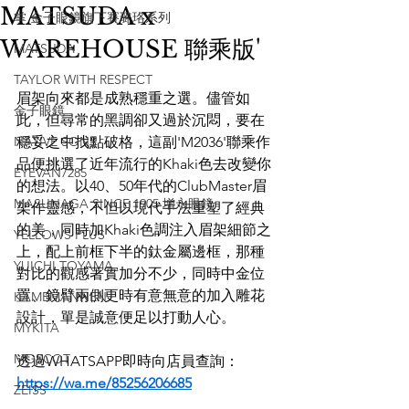
MATSUDA x
掌 金子眼鏡旗下賽璐珞系列
WAREHOUSE 聯乘版'
MATSUDA
TAYLOR WITH RESPECT
眉架向來都是成熟穩重之選。儘管如
金子眼鏡
此，但尋常的黑調卻又過於沉悶，要在
NATIVE SONS
穩妥之中找點破格，這副'M2036'聯乘作
品便挑選了近年流行的Khaki色去改變你
EYEVAN7285
的想法。以40、50年代的ClubMaster眉
MASUNAGA SINCE 1905 增永眼鏡
架作靈感，不但以現代手法重塑了經典
的美，同時加Khaki色調注入眉架細節之
YELLOWS PLUS
上，配上前框下半的鈦金屬邊框，那種
YUICHI TOYAMA
對比的觀感著實加分不少，同時中金位
置、鏡臂兩側更時有意無意的加入雕花
KAMEMANNEN
設計，單是誠意便足以打動人心。
MYKITA
MOSCOT
透過WHATSAPP即時向店員查詢：
https://wa.me/85256206685
ZEISS