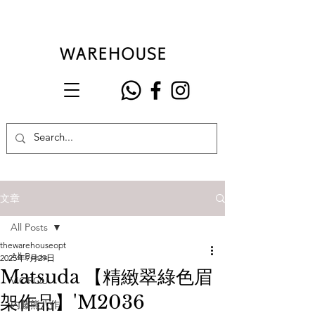
文章
All Posts
thewarehouseopt
All Posts
2025年9月29日
Matsuda 【精緻翠綠色眉
VIOROU
架作品】'M2036
內藤熊八作