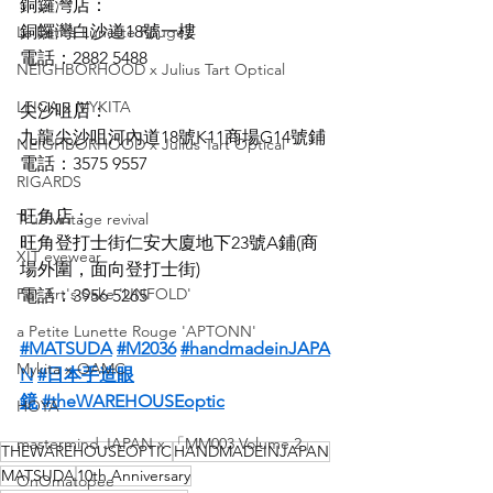
銅鑼灣店：
銅鑼灣白沙道18號一樓
La Petite Lunette Rouge
電話：2882 5488
NEIGHBORHOOD x Julius Tart Optical
LEICA x MYKITA
尖沙咀店：
九龍尖沙咀河內道18號K11商場G14號鋪
NEIGHBORHOOD x Julius Tart Optical
電話：3575 9557
RIGARDS
旺角店：
True vintage revival
旺角登打士街仁安大廈地下23號A鋪(商
XIT eyewear
場外圍，面向登打士街)
For Art's Sake 'UNFOLD'
電話：3956 5265
a Petite Lunette Rouge 'APTONN'
#MATSUDA
#M2036
#handmadeinJAPA
Mykita x OAMC
N
#日本手造眼
鏡
#theWAREHOUSEoptic
HOYA
mastermind JAPAN x 「MM003 Volume 2」
THEWAREHOUSEOPTIC
HANDMADEINJAPAN
MATSUDA
10th Anniversary
OnOmatopee