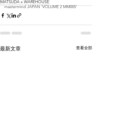
MATSUDA x WAREHOUSE
mastermind JAPAN 'VOLUME 2 MM005'
查看全部
最新文章