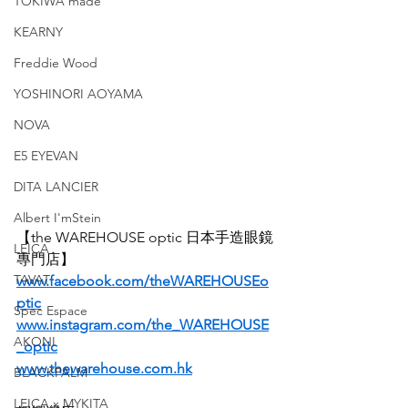
TOKIWA made
KEARNY
Freddie Wood
YOSHINORI AOYAMA
NOVA
E5 EYEVAN
DITA LANCIER
Albert I'mStein
【the WAREHOUSE optic 日本手造眼鏡
LEICA
專門店】
TAVAT
www.facebook.com/theWAREHOUSEo
ptic
Spec Espace
www.instagram.com/the_WAREHOUSE
AKONI
_optic
www.thewarehouse.com.hk
BLACKPALM
LEICA x MYKITA