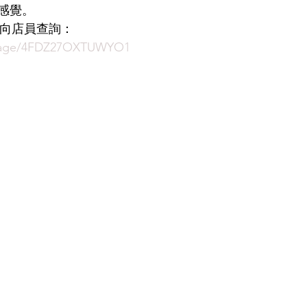
感覺。
即時向店員查詢：
LDSMITH
LUNOR
杉本圭
OLVER PEOPLES
99
ssage/4FDZ27OXTUWYO1