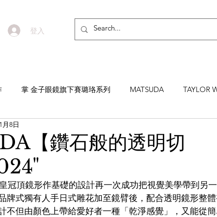
登入
作
掌 金子眼鏡旗下賽璐珞系列
MATSUDA
TAYLOR W
11月8日
EYEVAN7285
MASUNAGA SINCE 1905 增永眼鏡
YEL
UDA【鑽石般的透明切
24"
NNEN
MYKITA
MOSCOT
ZEISS
MASAHIRO 
以鑽石皇冠頂鏡形作基礎的設計再一次成功把視覺美學帶到另
品牌式獨有人手日式雕花加至鏡臂後，配合透明鏡形整體
TICAL
AKIRA AND SONS
DITA
10EYEVAN
T
計不但由顏色上帶給愛好者一種「乾淨感覺」，又能從簡