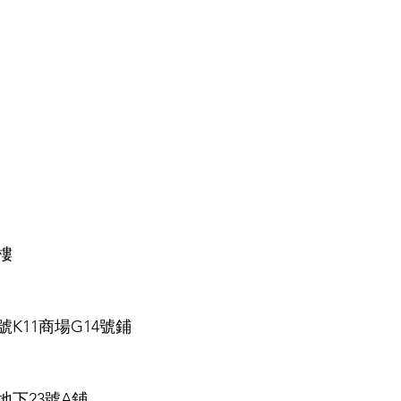
樓
K11商場G14號鋪
下23號A鋪