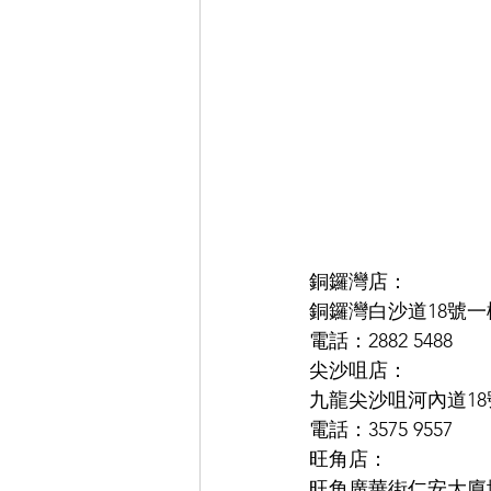
銅鑼灣店：
銅鑼灣白沙道18號一
電話：2882 5488
尖沙咀店：
九龍尖沙咀河內道18號
電話：3575 9557
旺角店：
旺角廣華街仁安大廈地