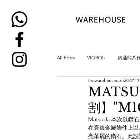
All Posts
VIOROU
內藤熊八
thewarehouseopt
2022年
金子眼鏡
NATIVE SONS
MATS
割】"M10
YUICHI TOYAMA
KAMEMA
Matsuda 本次
在亮銀金屬飾件上以
H-FUSION
JULIUS TART OP
亮華麗的鑽石。此設