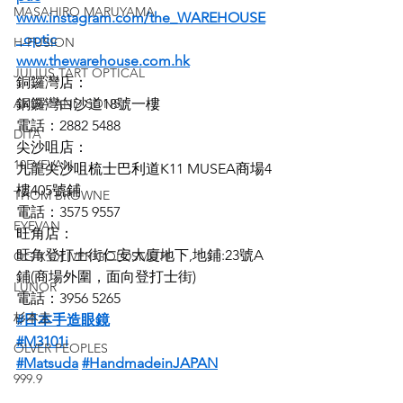
MASAHIRO MARUYAMA
www.instagram.com/the_WAREHOUSE
_optic
H-FUSION
www.thewarehouse.com.hk
JULIUS TART OPTICAL
銅鑼灣店：
AKIRA AND SONS
銅鑼灣白沙道18號一樓
電話：2882 5488
DITA
尖沙咀店：
10EYEVAN
九龍尖沙咀梳士巴利道K11 MUSEA商場4
樓405號鋪
THOM BROWNE
電話：3575 9557
EYEVAN
旺角店：
旺角登打士街仁安大廈地下,地鋪:23號A
OG X OLIVER GOLDSMITH
鋪(商場外圍，面向登打士街)
LUNOR
電話：3956 5265
杉本圭
#日本手造眼鏡
#M3101i
OLVER PEOPLES
#Matsuda
#HandmadeinJAPAN
999.9