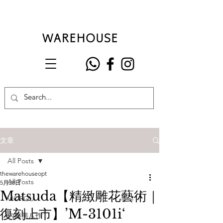
文章
All Posts
thewarehouseopt
All Posts
5月28日
Matsuda【精緻雕花藝術｜
VIOROU
復刻上市】’M-3101i‘
內藤熊八作