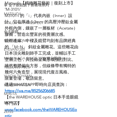
Matsuda【精緻雕花藝術｜復刻上市】
掌 金子眼鏡旗下賽璐珞系列
’M-3101i‘
MATSUDA
M3101-i 的「i」代表內嵌（Inner）設
計。它在厚達 5.2mm 的高壓沖壓鈦金屬
TAYLOR WITH RESPECT
外框內側，鑲嵌了一層板材（Acetate）
金子眼鏡
膠圈，營造出豐富的視覺層次感。
NATIVE SONS
鏡框邊緣、中樑及鏡臂均刻有品牌經典
的 「M･N」 斜紋金屬雕花。這些雕花由
EYEVAN7285
日本頂尖雕刻師手工完成，並輔以手工
MASUNAGA SINCE 1905 增永眼鏡
塗層上色，與拉絲金屬形成強烈對比。
雖然整體偏向方形，但線條帶有獨特的
YELLOWS PLUS
幾何六角造型，展現現代復古風格。
YUICHI TOYAMA
限量登場，敬請留意。
透過WHATSAPP即時向店員查詢：
KAMEMANNEN
https://wa.me/85256206685
MYKITA
【the WAREHOUSE optic 日本手造眼鏡
MOSCOT
專門店】
www.facebook.com/theWAREHOUSEo
ZEISS
ptic