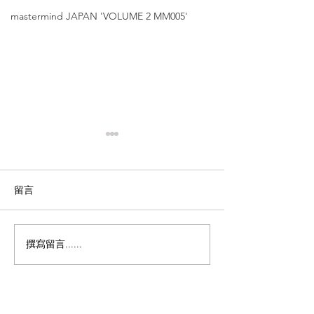
mastermind JAPAN 'VOLUME 2 MM005'
留言
撰寫留言......
Matsuda【經典與現代的
Matsuda【精
完美交織】'M-3140'
｜再度復刻上市】
3100i‘