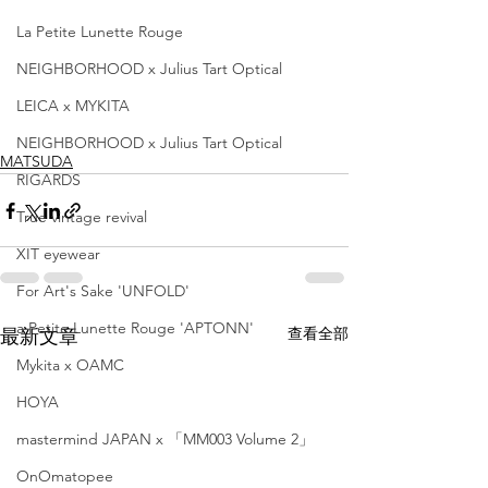
La Petite Lunette Rouge
NEIGHBORHOOD x Julius Tart Optical
LEICA x MYKITA
NEIGHBORHOOD x Julius Tart Optical
MATSUDA
RIGARDS
True vintage revival
XIT eyewear
For Art's Sake 'UNFOLD'
a Petite Lunette Rouge 'APTONN'
查看全部
最新文章
Mykita x OAMC
HOYA
mastermind JAPAN x 「MM003 Volume 2」
OnOmatopee