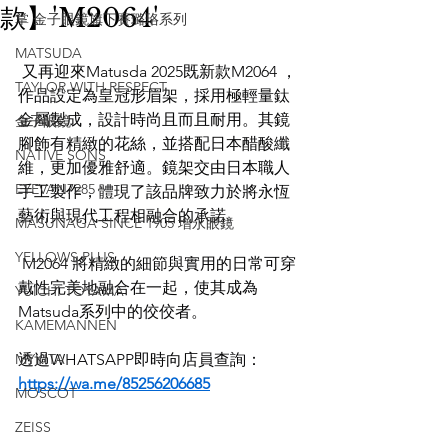
款】'M2064'
掌 金子眼鏡旗下賽璐珞系列
MATSUDA
 又再迎來Matusda 2025既新款M2064 ，
TAYLOR WITH RESPECT
作品設定為皇冠形眉架，採用極輕量鈦
金屬製成，設計時尚且而且耐用。其鏡
金子眼鏡
腳飾有精緻的花絲，並搭配日本醋酸纖
NATIVE SONS
維，更加優雅舒適。鏡架交由日本職人
EYEVAN7285
手工製作，體現了該品牌致力於將永恆
藝術與現代工程相融合的承諾。
MASUNAGA SINCE 1905 增永眼鏡
YELLOWS PLUS
 M2064 將精緻的細節與實用的日常可穿
戴性完美地融合在一起，使其成為
YUICHI TOYAMA
Matsuda系列中的佼佼者。
KAMEMANNEN
MYKITA
透過WHATSAPP即時向店員查詢：
https://wa.me/85256206685
MOSCOT
ZEISS