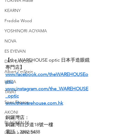
TOKIWA made
KEARNY
Freddie Wood
YOSHINORI AOYAMA
NOVA
E5 EYEVAN
【the WAREHOUSE optic 日本手造眼鏡
DITA LANCIER
專門店】
Albert I'mStein
www.facebook.com/theWAREHOUSEo
ptic
LEICA
www.instagram.com/the_WAREHOUSE
TAVAT
_optic
Spec Espace
www.thewarehouse.com.hk
AKONI
銅鑼灣店：
BLACKPALM
銅鑼灣白沙道18號一樓
電話：2882 5488
LEICA x MYKITA