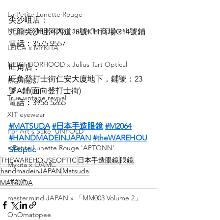
La Petite Lunette Rouge
尖沙咀店：
NEIGHBORHOOD x Julius Tart Optical
九龍尖沙咀河內道18號K11商場G14號鋪
電話：3575 9557
LEICA x MYKITA
NEIGHBORHOOD x Julius Tart Optical
旺角店：
旺角登打士街仁安大廈地下，鋪號：23
RIGARDS
號A鋪(面向登打士街)
True vintage revival
電話：3956 5265
XIT eyewear
#MATSUDA
#日本手造眼鏡
#M2064
For Art's Sake 'UNFOLD'
#HANDMADEINJAPAN
#theWAREHOU
a Petite Lunette Rouge 'APTONN'
SEoptic
THEWAREHOUSEOPTIC
日本手造眼鏡
眼鏡
Mykita x OAMC
handmadeinJAPAN
Matsuda
HOYA
MATSUDA
mastermind JAPAN x 「MM003 Volume 2」
OnOmatopee