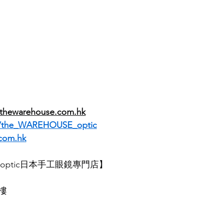
thewarehouse.com.hk
m/the_WAREHOUSE_optic
com.hk
SE optic日本手工眼鏡專門店】
樓