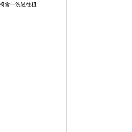
將會一洗過往粗
9.9
LEOWL IN EYE