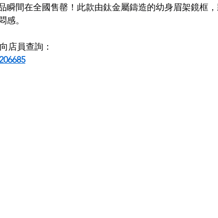
品瞬間在全國售罄！此款由鈦金屬鑄造的幼身眉架鏡框，
悶感。
LDSMITH
LUNOR
杉本圭
OLVER PEOPLES
99
即時向店員查詢：
206685