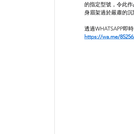
的指定型號，令此作
身眉架過於嚴肅的沉
EYEVAN
OG X OLIVER GO
透過WHATSAPP
https://wa.me/85256
EFFECTOR