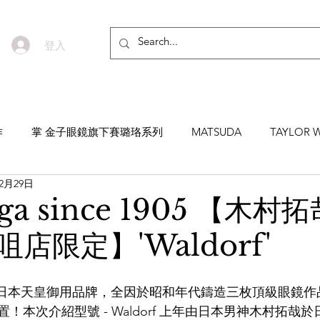
登入
作
掌 金子眼鏡旗下賽璐珞系列
MATSUDA
TAYLOR W
12月29日
EYEVAN7285
MASUNAGA SINCE 1905 增永眼鏡
YEL
ga since 1905 【木村
店限定】'Waldorf'
NNEN
MYKITA
MOSCOT
ZEISS
MASAHIRO 
稱之謂日本天皇御用品牌，全因於昭和年代鑄造三枚頂級眼鏡
TICAL
AKIRA AND SONS
DITA
10EYEVAN
T
！本次介紹型號 - Waldorf 上年由日本男神木村拓哉