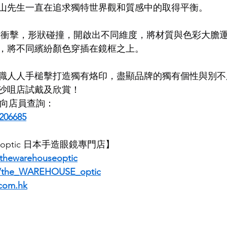
山先生一直在追求獨特世界觀和質感中的取得平衡。
LDSMITH
LUNOR
杉本圭
OLVER PEOPLES
99
色彩衝擊，形狀碰撞，開啟出不同維度，將材質與色彩大膽
，將不同繽紛顏色穿插在鏡框之上。
職人人手槌擊打造獨有烙印，盡顯品牌的獨有個性與別不
沙咀店試戴及欣賞！
即時向店員查詢：
206685
E optic 日本手造眼鏡專門店】
thewarehouseoptic
m/the_WAREHOUSE_optic
com.hk