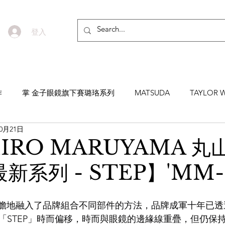
登入
作
掌 金子眼鏡旗下賽璐珞系列
MATSUDA
TAYLOR W
10月21日
EYEVAN7285
MASUNAGA SINCE 1905 增永眼鏡
YEL
IRO MARUYAMA 丸
最新系列 - STEP】'MM-
NNEN
MYKITA
MOSCOT
ZEISS
MASAHIRO 
列大膽地融入了品牌組合不同部件的方法，品牌成軍十年已
TICAL
AKIRA AND SONS
DITA
10EYEVAN
T
「STEP」時而偏移，時而與眼鏡的邊緣線重疊，但仍保