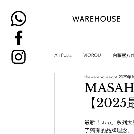
All Posts
VIOROU
內藤熊八
thewarehouseopt
2025年
金子眼鏡
NATIVE SONS
MASAH
【2025
YUICHI TOYAMA
KAMEMA
最新「step」系
H-FUSION
JULIUS TART OP
了獨有的品牌理念。