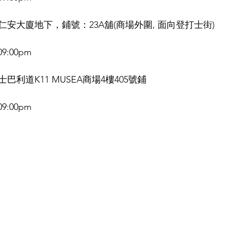
安大廈地下，鋪號：23A舖(商場外圍, 面向登打士街)
9:00pm
巴利道K11 MUSEA商場4樓405號鋪
9:00pm