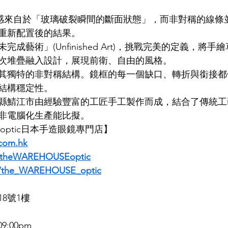
設計靈感來自於「玻璃破裂瞬間的斷面狀態」，而非對稱的線
LDSMITH
LUNOR
杉本圭
OLVER PEOPLES
99
重新配置後的結果。
成藝術」(Unfinished Art)，挑戰完美的定義，將
次堆疊融入設計，展現前衛、自由的風格。
其獨特的非對稱結構。鏡框的每一個缺口、轉折與銜接都
結構穩定性。
縣鯖江市由經驗豐富的工匠手工製作而成，結合了傳統工
非電腦化生產能比擬。
SE optic日本手造眼鏡專門店】
com.hk
/theWAREHOUSEoptic
m/the_WAREHOUSE_optic
8號1樓
9:00pm