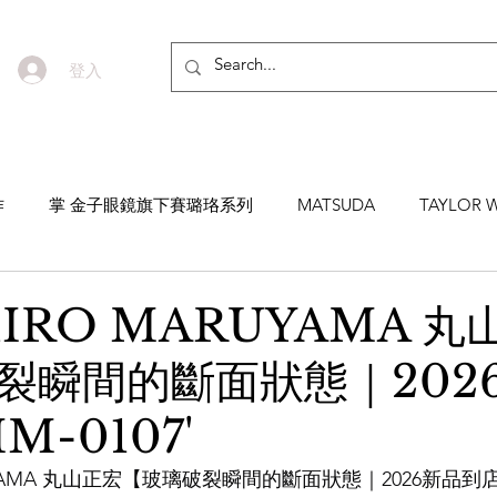
登入
作
掌 金子眼鏡旗下賽璐珞系列
MATSUDA
TAYLOR W
EYEVAN7285
MASUNAGA SINCE 1905 增永眼鏡
YEL
IRO MARUYAMA 丸
裂瞬間的斷面狀態｜202
NNEN
MYKITA
MOSCOT
ZEISS
MASAHIRO 
M-0107'
TICAL
AKIRA AND SONS
DITA
10EYEVAN
T
RUYAMA 丸山正宏【玻璃破裂瞬間的斷面狀態｜2026新品到