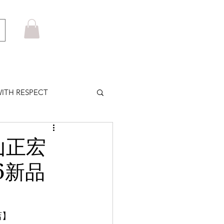
ITH RESPECT
LOWS PLUS
山正宏
6新品
MARUYAMA
HOM BROWNE
店】