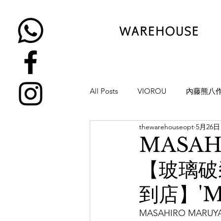
All Posts
VIOROU
內藤熊八
thewarehouseopt
5月26日
金子眼鏡
NATIVE SONS
MASAH
【玻璃破
YUICHI TOYAMA
KAMEMA
到店】'M
H-FUSION
JULIUS TART OP
MASAHIRO MA