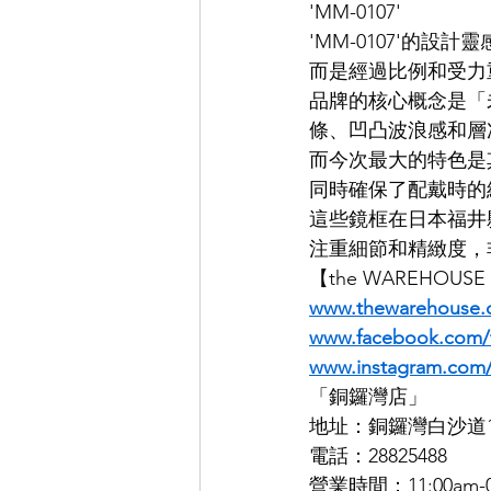
'MM-0107'
'MM-0107'的
EYEVAN
OG X OLIVER GO
而是經過比例和受力
品牌的核心概念是「未完
條、凹凸波浪感和層
EFFECTOR
而今次最大的特色是
同時確保了配戴時的
這些鏡框在日本福井
注重細節和精緻度，
【the WAREHOU
www.thewarehouse.
www.facebook.com
www.instagram.co
「銅鑼灣店」
地址：銅鑼灣白沙道1
電話：28825488
營業時間：11:00am-0