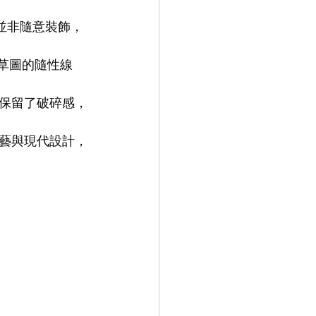
條並非隨意裝飾，
9.9
LEOWL IN EYE
手繪草圖的隨性線
保留了破碎感，
藝與現代設計，