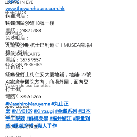
_optic
LEOWL IN EYE
www.thewarehouse.com.hk
EFFECTOR
銅鑼灣店：
FACTORY 900
銅鑼灣白沙道18號一樓
電話：2882 5488
RIGARDS
尖沙咀店：
STEADY
九龍尖沙咀梳士巴利道K11 MUSEA商場4
樓405號鋪
CHROME HEARTS
電話：3575 9557
BARTON PERREIRA
旺角店：
旺角登打士街仁安大廈地鋪，地鋪: 23號
PARASITE
A鋪(廣華醫院方向，商場外圍，面向登
Maison deluxe Lunettes
打士街)
AIRFLY
電話：3956 5265
#MasahiroMaruyama
#丸山正
Spec Espace
宏
#MM0109
#Kintsugi
#金繼系列
#日本
CAPOTE
手工眼鏡
#解構美學
#福井鯖江
#限量到
貨
#眼鏡穿搭
#職人手作
LUCAS de STAEL