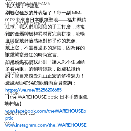
MASAHIRO MARUYAMA
 職人級手作溫度
別被它狂放的外表騙了！每一副 MM-
H-FUSION
0109 都來自日本眼鏡聖地——福井縣鯖
JULIUS TART OPTICAL
江市。職人們用細細的手工打磨，將複
AKIRA AND SONS
雜的金屬與板料異材質完美拼接，流暢
度與配戴舒適感絕對超乎你的想像。
DITA
戴上它，不需要過多的穿搭，因為你的
10EYEVAN
眼鏡就是最狂的時尚宣言。
如果你也在尋找那副「讓人忍不住回頭
THOM BROWNE
多看兩眼」的獨特鏡款，歡迎私訊預
EYEVAN
約，親自來感受丸山正宏的解構魅力！
透過WHATSAPP即時向店員查詢：
OG X OLIVER GOLDSMITH
https://wa.me/85256206685
LUNOR
【the WAREHOUSE optic 日本手造眼鏡
杉本圭
專門店】
www.facebook.com/theWAREHOUSEo
OLVER PEOPLES
ptic
999.9
www.instagram.com/the_WAREHOUSE