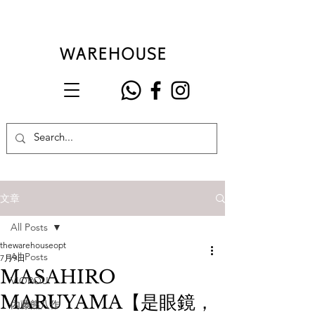
文章
All Posts
thewarehouseopt
All Posts
7月9日
MASAHIRO
VIOROU
MARUYAMA【是眼鏡，
內藤熊八作