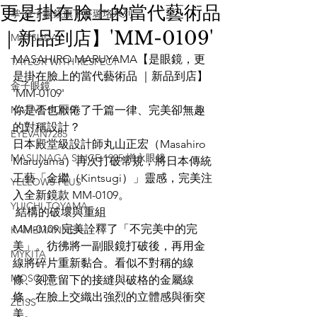
更是掛在臉上的當代藝術品
掌 金子眼鏡旗下賽璐珞系列
｜新品到店】'MM-0109'
MATSUDA
MASAHIRO MARUYAMA【是眼鏡，更
TAYLOR WITH RESPECT
是掛在臉上的當代藝術品 ｜新品到店】
金子眼鏡
'MM-0109'
NATIVE SONS
你是否也厭倦了千篇一律、完美卻無趣
的對稱設計？
EYEVAN7285
日本殿堂級設計師丸山正宏（Masahiro 
MASUNAGA SINCE 1905 增永眼鏡
Maruyama）再次打破常規，將日本傳統
工藝「金繼（Kintsugi）」靈感，完美注
YELLOWS PLUS
入全新鏡款 MM-0109。
YUICHI TOYAMA
 結構的破壞與重組
MM-0109 完美詮釋了「不完美中的完
KAMEMANNEN
美」。彷彿將一副眼鏡打破後，再用金
MYKITA
線將碎片重新黏合。看似不對稱的線
MOSCOT
條、刻意留下的接縫與破格的金屬線
條，在臉上交織出強烈的立體感與衝突
ZEISS
美。