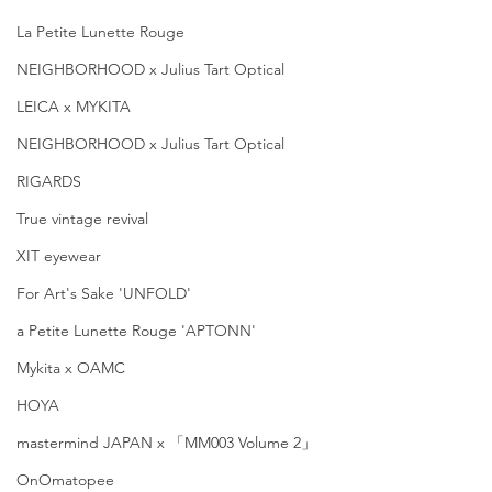
La Petite Lunette Rouge
NEIGHBORHOOD x Julius Tart Optical
LEICA x MYKITA
NEIGHBORHOOD x Julius Tart Optical
RIGARDS
True vintage revival
XIT eyewear
For Art's Sake 'UNFOLD'
a Petite Lunette Rouge 'APTONN'
Mykita x OAMC
HOYA
mastermind JAPAN x 「MM003 Volume 2」
OnOmatopee