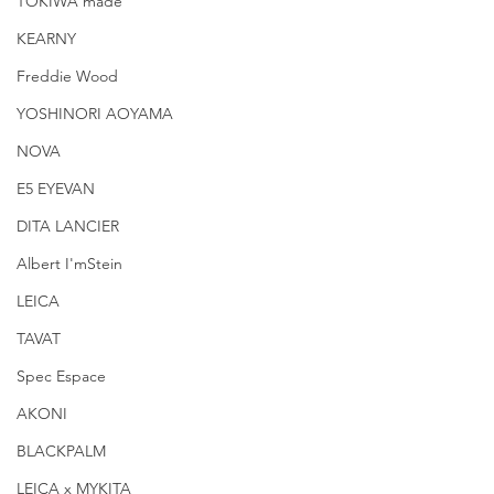
TOKIWA made
KEARNY
Freddie Wood
YOSHINORI AOYAMA
NOVA
E5 EYEVAN
DITA LANCIER
Albert I'mStein
LEICA
TAVAT
Spec Espace
AKONI
BLACKPALM
LEICA x MYKITA