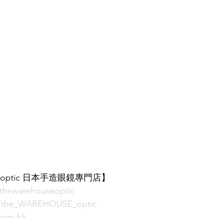
E optic 日本手造眼鏡專門店】  
thewarehouseoptic
m/the_WAREHOUSE_optic
com.hk