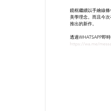
鏡框繼續以手繪線條
EYEVAN
OG X OLIVER GO
美學理念。而且今次
推出的新作。
EFFECTOR
透過WHATSAPP
https://wa.me/me