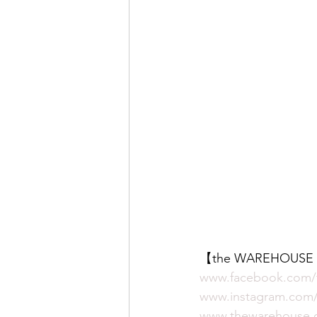
【the WAREHOUS
www.facebook.com/
www.instagram.co
www.thewarehouse.