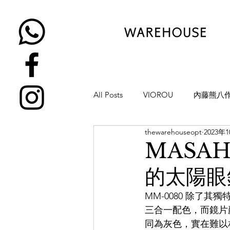
All Posts
VIOROU
內藤熊八
thewarehouseopt
2023年
金子眼鏡
NATIVE SONS
MASA
的太陽眼鏡
YUICHI TOYAMA
KAMEMA
MM-0080 除了
三合一配色，而鏡片
H-FUSION
JULIUS TART OP
同為灰色，實在難以