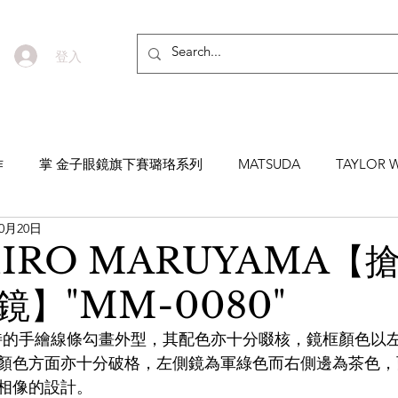
登入
作
掌 金子眼鏡旗下賽璐珞系列
MATSUDA
TAYLOR W
10月20日
EYEVAN7285
MASUNAGA SINCE 1905 增永眼鏡
YEL
HIRO MARUYAMA【
】"MM-0080"
NNEN
MYKITA
MOSCOT
ZEISS
MASAHIRO 
其獨特的手繪線條勾畫外型，其配色亦十分啜核，鏡框顏色以
顏色方面亦十分破格，左側鏡為軍綠色而右側邊為茶色，
TICAL
AKIRA AND SONS
DITA
10EYEVAN
T
相像的設計。