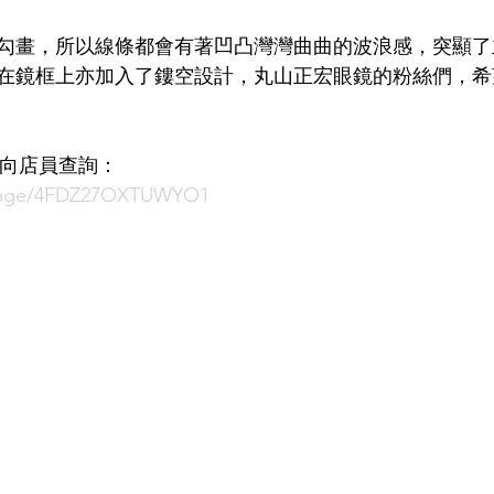
勾畫，所以線條都會有著凹凸灣灣曲曲的波浪感，突顯了
LDSMITH
LUNOR
杉本圭
OLVER PEOPLES
99
在鏡框上亦加入了鏤空設計，丸山正宏眼鏡的粉絲們，希
即時向店員查詢：
ssage/4FDZ27OXTUWYO1