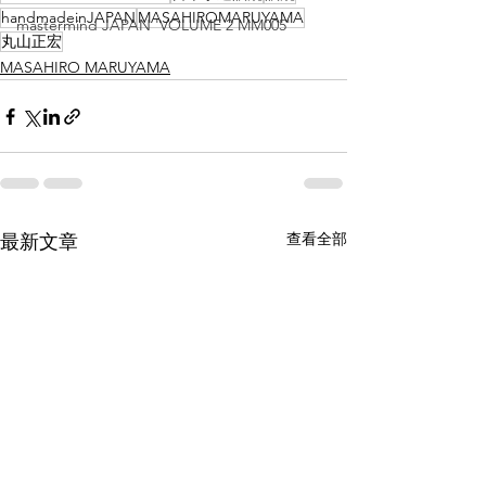
handmadeinJAPAN
MASAHIROMARUYAMA
mastermind JAPAN 'VOLUME 2 MM005'
丸山正宏
MASAHIRO MARUYAMA
查看全部
最新文章