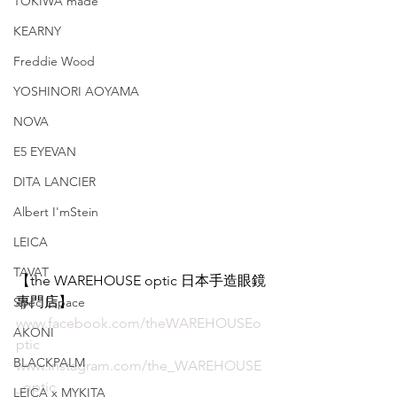
TOKIWA made
KEARNY
Freddie Wood
YOSHINORI AOYAMA
NOVA
E5 EYEVAN
DITA LANCIER
Albert I'mStein
LEICA
TAVAT
【the WAREHOUSE optic 日本手造眼鏡
專門店】
Spec Espace
www.facebook.com/theWAREHOUSEo
AKONI
ptic
BLACKPALM
www.instagram.com/the_WAREHOUSE
_optic
LEICA x MYKITA