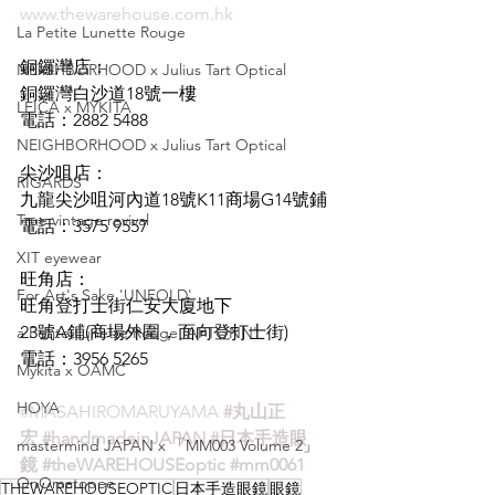
www.thewarehouse.com.hk
La Petite Lunette Rouge
銅鑼灣店：
NEIGHBORHOOD x Julius Tart Optical
銅鑼灣白沙道18號一樓
LEICA x MYKITA
電話：2882 5488
NEIGHBORHOOD x Julius Tart Optical
尖沙咀店：
RIGARDS
九龍尖沙咀河內道18號K11商場G14號鋪
True vintage revival
電話：3575 9557
XIT eyewear
旺角店：
For Art's Sake 'UNFOLD'
旺角登打士街仁安大廈地下
23號A鋪(商場外圍，面向登打士街)
a Petite Lunette Rouge 'APTONN'
電話：3956 5265
Mykita x OAMC
HOYA
#MASAHIROMARUYAMA
#丸山正
宏
#handmadeinJAPAN
#日本手造眼
mastermind JAPAN x 「MM003 Volume 2」
鏡
#theWAREHOUSEoptic
#mm0061
OnOmatopee
THEWAREHOUSEOPTIC
日本手造眼鏡
眼鏡