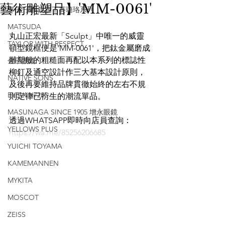
藝術雕塑品】'MM-0061'
掌 金子眼鏡旗下賽璐珞系列
MATSUDA
丸山正宏最新「Sculpt」中唯一的威靈
TAYLOR WITH RESPECT
頓型鏡框便是'MM-0061'，把鈦金屬磨成
雕塑般的粗糙面再配以本系列的標誌性
金子眼鏡
柳釘及通空設計作三大基本設計原則，
NATIVE SONS
及後再要維持品牌貫徹始終的左右不規
EYEVAN7285
則定律已衍生的潮流單品。
MASUNAGA SINCE 1905 增永眼鏡
透過WHATSAPP即時向店員查詢：
YELLOWS PLUS
https://wa.me/85256206685
YUICHI TOYAMA
KAMEMANNEN
MYKITA
MOSCOT
ZEISS