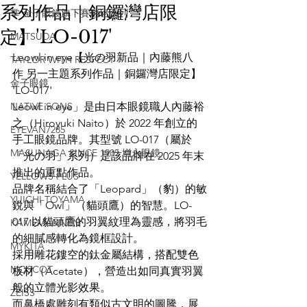
系列作品｜銅鑼灣店限
掌 金子眼鏡旗下賽璐珞系列
定】'LO-017'
MATSUDA
Leowl in eye【光の羽新品｜內藤熊八 
TAYLOR WITH RESPECT
作 另一主題系列作品｜銅鑼灣店限定】
金子眼鏡
'LO-017'
NATIVE SONS
Leowl in eye」是由日本眼鏡職人內藤裕
之（Hiroyuki Naito）於 2022 年創立的
EYEVAN7285
手工眼鏡品牌。其型號 LO-017（屬於
MASUNAGA SINCE 1905 增永眼鏡
「光の羽」系列）是該品牌在 2025 年末
推出的重點作品。
YELLOWS PLUS
品牌名稱結合了「Leopard」（豹）的敏
YUICHI TOYAMA
銳與「Owl」（貓頭鷹）的智慧。LO-
017 以貓頭鷹的羽翼紋理為靈感，將羽毛
KAMEMANNEN
的細膩感轉化為鏡框設計。
MYKITA
採用雕花鏤空的鈦金屬結構，搭配雙色
MOSCOT
板材（Acetate），營造出如同真實羽翼
般的立體光影效果。
ZEISS
而鼻橋處雕刻有類似古文明的圖騰，展