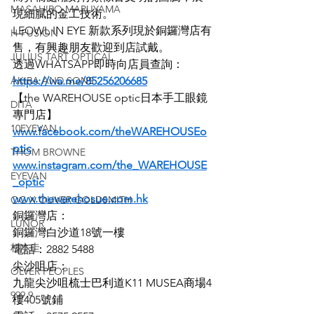
MASAHIRO MARUYAMA
現細膩的金工技術。
LEOWL IN EYE 新款系列現於銅鑼灣店有
H-FUSION
售，有興趣朋友歡迎到店試戴。
JULIUS TART OPTICAL
透過WHATSAPP即時向店員查詢：
AKIRA AND SONS
https://wa.me/85256206685
【the WAREHOUSE optic日本手工眼鏡
DITA
專門店】
10EYEVAN
www.facebook.com/theWAREHOUSEo
ptic
THOM BROWNE
www.instagram.com/the_WAREHOUSE
EYEVAN
_optic
www.thewarehosue.com.hk
OG X OLIVER GOLDSMITH
銅鑼灣店：
LUNOR
銅鑼灣白沙道18號一樓
杉本圭
電話：2882 5488
尖沙咀店：
OLVER PEOPLES
九龍尖沙咀梳士巴利道K11 MUSEA商場4
999.9
樓405號鋪