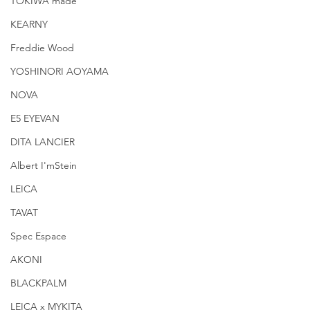
TOKIWA made
KEARNY
Freddie Wood
YOSHINORI AOYAMA
NOVA
E5 EYEVAN
DITA LANCIER
Albert I'mStein
LEICA
TAVAT
Spec Espace
AKONI
BLACKPALM
LEICA x MYKITA