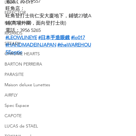
電話：3575 9557
LEOWL IN EYE
旺角店：
EFFECTOR
旺角登打士街仁安大廈地下，鋪號23號A
FACTORY 900
鋪(商場外圍，面向登打士街)
電話：3956 5265
RIGARDS
#LEOWLINEYE
#日本手造眼鏡
#lo017
STEADY
#HANDMADEINJAPAN
#theWAREHOU
SEoptic
CHROME HEARTS
BARTON PERREIRA
PARASITE
Maison deluxe Lunettes
AIRFLY
Spec Espace
CAPOTE
LUCAS de STAEL