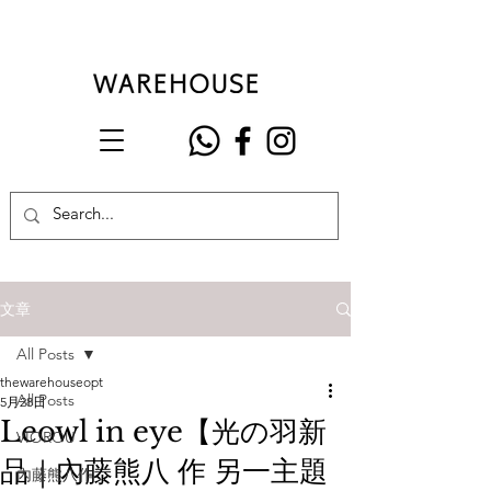
文章
All Posts
thewarehouseopt
All Posts
5月28日
Leowl in eye【光の羽新
VIOROU
品｜內藤熊八 作 另一主題
內藤熊八作