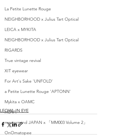
La Petite Lunette Rouge
NEIGHBORHOOD x Julius Tart Optical
LEICA x MYKITA
NEIGHBORHOOD x Julius Tart Optical
RIGARDS
True vintage revival
XIT eyewear
For Art's Sake 'UNFOLD'
a Petite Lunette Rouge 'APTONN'
Mykita x OAMC
LEOWL IN EYE
HOYA
mastermind JAPAN x 「MM003 Volume 2」
OnOmatopee