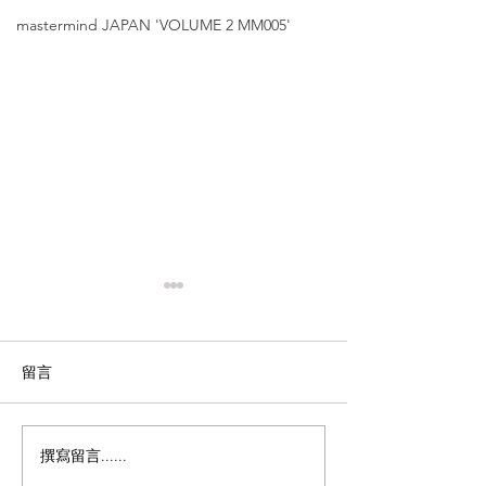
mastermind JAPAN 'VOLUME 2 MM005'
留言
撰寫留言......
Leowl in eye【光の羽新
Leowl in ey
品｜內藤熊八 作 另一主題
作 另一主題系列