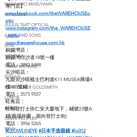
MASAHIRO MARUYAMA
專門店】
www.facebook.com/theWAREHOUSEo
H-FUSION
ptic
JULIUS TART OPTICAL
www.instagram.com/the_WAREHOUSE
AKIRA AND SONS
_optic
www.thewarehouse.com.hk
DITA
銅鑼灣店：
10EYEVAN
銅鑼灣白沙道18號一樓
電話：2882 5488
THOM BROWNE
尖沙咀店：
EYEVAN
九龍尖沙咀梳士巴利道K11 MUSEA商場4
樓405號鋪
OG X OLIVER GOLDSMITH
電話：3575 9557
LUNOR
旺角店：
杉本圭
旺角登打士街仁安大廈地下，鋪號23號A
鋪(商場外圍，面向登打士街)
OLVER PEOPLES
電話：3956 5265
999.9
#LEOWLINEYE
#日本手造眼鏡
#lo012