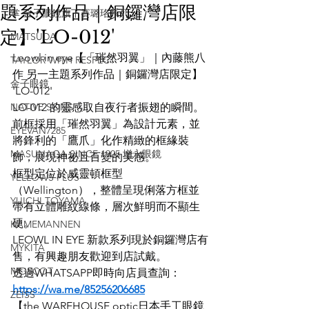
題系列作品｜銅鑼灣店限
掌 金子眼鏡旗下賽璐珞系列
定】'LO-012'
MATSUDA
Leowl in eye【「璀然羽翼」｜內藤熊八 
TAYLOR WITH RESPECT
作 另一主題系列作品｜銅鑼灣店限定】
金子眼鏡
'LO-012'
NATIVE SONS
LO-012 的靈感取自夜行者振翅的瞬間。
前框採用「璀然羽翼」為設計元素，並
EYEVAN7285
將鋒利的「鷹爪」化作精緻的框緣裝
MASUNAGA SINCE 1905 增永眼鏡
飾，展現神祕且百變的美感。
框型定位於威靈頓框型
YELLOWS PLUS
（Wellington），整體呈現俐落方框並
YUICHI TOYAMA
帶有立體雕紋線條，層次鮮明而不顯生
硬。
KAMEMANNEN
LEOWL IN EYE 新款系列現於銅鑼灣店有
MYKITA
售，有興趣朋友歡迎到店試戴。
MOSCOT
透過WHATSAPP即時向店員查詢：
https://wa.me/85256206685
ZEISS
【the WAREHOUSE optic日本手工眼鏡