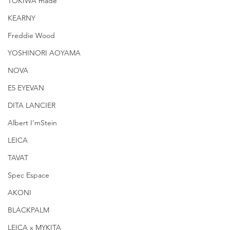
TOKIWA made
KEARNY
Freddie Wood
YOSHINORI AOYAMA
NOVA
E5 EYEVAN
DITA LANCIER
Albert I'mStein
LEICA
TAVAT
Spec Espace
AKONI
BLACKPALM
LEICA x MYKITA