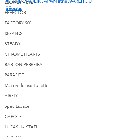
#HANDMADEINJAPAN
#theWAREHOU
LEOWL IN EYE
SEoptic
EFFECTOR
FACTORY 900
RIGARDS
STEADY
CHROME HEARTS
BARTON PERREIRA
PARASITE
Maison deluxe Lunettes
AIRFLY
Spec Espace
CAPOTE
LUCAS de STAEL