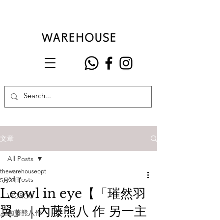
文章
All Posts
thewarehouseopt
All Posts
5月27日
Leowl in eye【「璀然羽
VIOROU
翼」｜內藤熊八 作 另一主
內藤熊八作