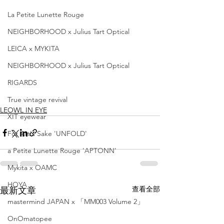
La Petite Lunette Rouge
NEIGHBORHOOD x Julius Tart Optical
LEICA x MYKITA
NEIGHBORHOOD x Julius Tart Optical
RIGARDS
True vintage revival
LEOWL IN EYE
XIT eyewear
For Art's Sake 'UNFOLD'
a Petite Lunette Rouge 'APTONN'
Mykita x OAMC
HOYA
查看全部
最新文章
mastermind JAPAN x 「MM003 Volume 2」
OnOmatopee