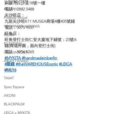
TOKIWA made
銅鑼灣白沙道18號一樓
KEARNY
電話：2882 5488
尖沙咀店：
Freddie Wood
九龍尖沙咀K11 MUSEA商場4樓405號鋪
YOSHINORI AOYAMA
電話：3575 9557
旺角店：
NOVA
旺角登打士街仁安大廈地下鋪號：23號A
E5 EYEVAN
鋪(商場外圍，面向登打士街)
電話：3956 5265
DITA LANCIER
#MYKITA
#handmadeinberlin
Albert I'mStein
#眼鏡
#theWAREHOUSEoptic
#LEICA
LEICA
#ML18
TAVAT
Spec Espace
AKONI
BLACKPALM
LEICA x MYKITA