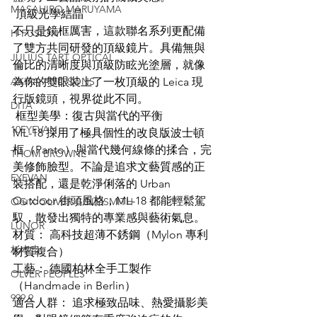
MASAHIRO MARUYAMA
 頂級光學結晶
不只是鏡框厲害，這款聯名系列更配備
H-FUSION
了雙方共同研發的頂級鏡片。具備無與
JULIUS TART OPTICAL
倫比的清晰度與頂級防眩光塗層，就像
AKIRA AND SONS
為你的雙眼裝上了一枚頂級的 Leica 現
行版鏡頭，視界從此不同。
DITA
 框型美學：復古與當代的平衡
10EYEVAN
ML-18 採用了極具個性的改良版波士頓
框（Panto）與當代幾何線條的揉合，完
THOM BROWNE
美修飾臉型。不論是追求文藝質感的正
EYEVAN
裝搭配，還是乾淨俐落的 Urban 
Outdoor 街頭風格，ML-18 都能輕鬆駕
OG X OLIVER GOLDSMITH
馭，散發出獨特的專業感與藝術氣息。
LUNOR
材質： 高科技超薄不銹鋼（Mylon 專利
杉本圭
材質複合）
工藝： 德國柏林全手工製作
OLVER PEOPLES
（Handmade in Berlin）
999.9
適合人群： 追求極致品味、熱愛攝影美