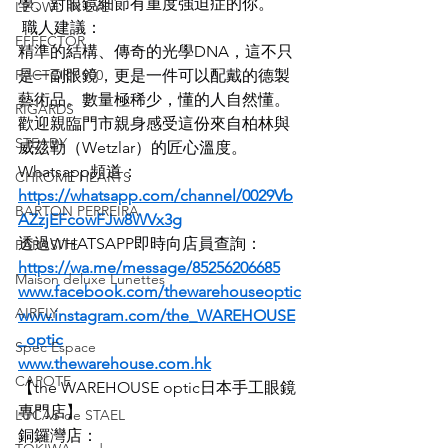
學、對眼鏡細節有重度強迫症的你。
LEOWL IN EYE
 職人建議：
EFFECTOR
精準的結構、傳奇的光學DNA，這不只
FACTORY 900
是一副眼鏡，更是一件可以配戴的德製
藝術品。數量極稀少，懂的人自然懂。
RIGARDS
歡迎親臨門市親身感受這份來自柏林與
STEADY
威茲勒（Wetzlar）的匠心溫度。
Whatsapp頻道：
CHROME HEARTS
https://whatsapp.com/channel/0029Vb
BARTON PERREIRA
AZzjEFcowFJw8WVx3g
透過WHATSAPP即時向店員查詢：
PARASITE
https://wa.me/message/85256206685
Maison deluxe Lunettes
www.facebook.com/thewarehouseoptic
AIRFLY
www.instagram.com/the_WAREHOUSE
_optic
Spec Espace
www.thewarehouse.com.hk
CAPOTE
【the WAREHOUSE optic日本手工眼鏡
專門店】
LUCAS de STAEL
銅鑼灣店：