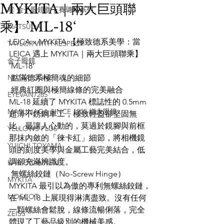
MYKITA｜兩大巨頭聯
掌 金子眼鏡旗下賽璐珞系列
乘】’ML-18‘
MATSUDA
LEICA x MYKITA 【極致德系美學：當 
TAYLOR WITH RESPECT
LEICA 遇上 MYKITA｜兩大巨頭聯乘】
金子眼鏡
’ML-18‘
NATIVE SONS
 點滿德系極簡魂的細節
 經典紅圈與極簡線條的完美融合
EYEVAN7285
ML-18 延續了 MYKITA 標誌性的 0.5mm 
MASUNAGA SINCE 1905 增永眼鏡
超薄不銹鋼車工，極致輕盈卻堅固無
比。最讓人心動的，莫過於鏡腳與前框
YELLOWS PLUS
那抹內斂的「徠卡紅」細節，將相機鏡
YUICHI TOYAMA
頭的刻度美學與金屬工藝完美結合，低
調卻充滿辨識度。
KAMEMANNEN
 無螺絲鉸鏈（No-Screw Hinge）
MYKITA
MYKITA 最引以為傲的專利無螺絲鉸鏈，
MOSCOT
在 ML-18 上展現得淋漓盡致。沒有任何
一顆螺絲會鬆脫，線條流暢俐落，完全
ZEISS
體現了工藝品級別的機械美感。