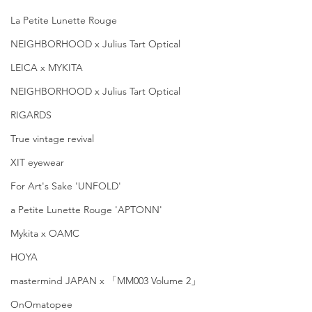
La Petite Lunette Rouge
NEIGHBORHOOD x Julius Tart Optical
LEICA x MYKITA
NEIGHBORHOOD x Julius Tart Optical
RIGARDS
True vintage revival
XIT eyewear
For Art's Sake 'UNFOLD'
a Petite Lunette Rouge 'APTONN'
Mykita x OAMC
HOYA
mastermind JAPAN x 「MM003 Volume 2」
OnOmatopee