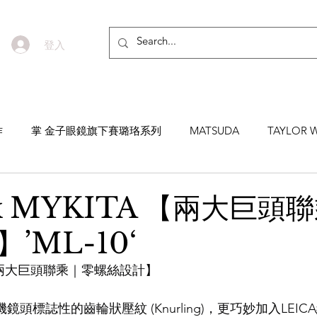
登入
作
掌 金子眼鏡旗下賽璐珞系列
MATSUDA
TAYLOR W
EYEVAN7285
MASUNAGA SINCE 1905 增永眼鏡
YEL
 x MYKITA 【兩大巨頭
’ML-10‘
NNEN
MYKITA
MOSCOT
ZEISS
MASAHIRO 
TA 【兩大巨頭聯乘｜零螺絲設計】
TICAL
AKIRA AND SONS
DITA
10EYEVAN
T
機鏡頭標誌性的齒輪狀壓紋 (Knurling)，更巧妙加入LEI