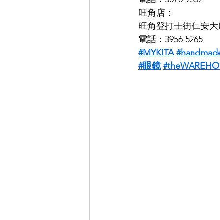
旺角店：
旺角登打士街仁安大
電話：3956 5265
#MYKITA
#handmade
#眼鏡
#theWAREHOU