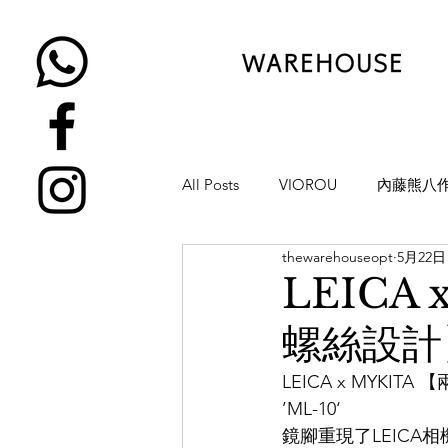
All Posts
VIOROU
內藤熊八
thewarehouseopt
5月22日
金子眼鏡
NATIVE SONS
LEICA
螺絲設計】
YUICHI TOYAMA
KAMEMA
LEICA x MYKI
’ML-10‘
H-FUSION
JULIUS TART OP
鏡腳重現了LEICA相