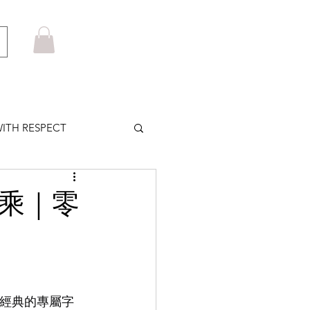
ITH RESPECT
LOWS PLUS
聯乘｜零
MARUYAMA
HOM BROWNE
CA經典的專屬字