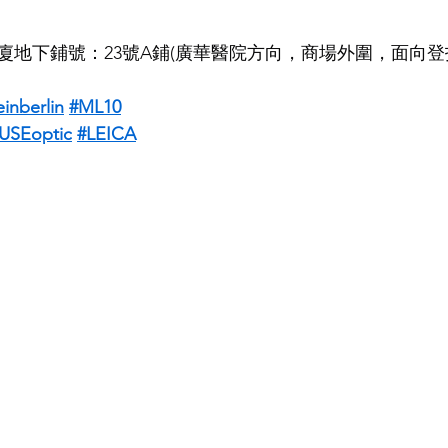
廈地下鋪號：23號A鋪(廣華醫院方向，商場外圍，面向登
inberlin
#ML10
SEoptic
#LEICA