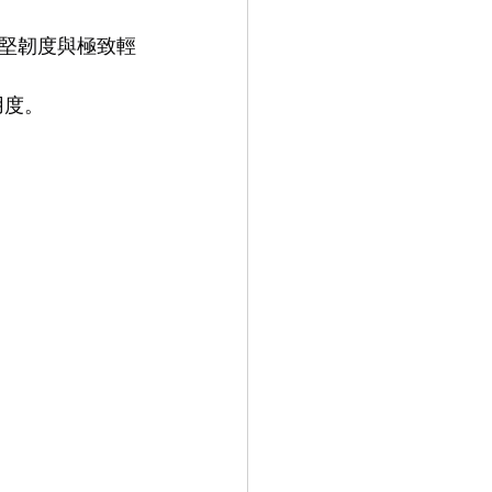
造，兼具堅韌度與極致輕
9.9
LEOWL IN EYE
用度。