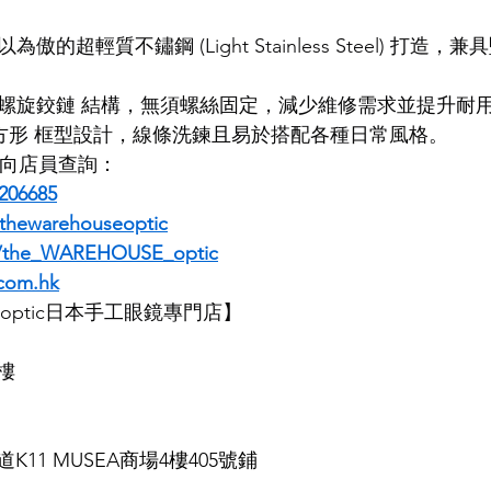
以為傲的超輕質不鏽鋼 (Light Stainless Steel) 打
LDSMITH
LUNOR
杉本圭
OLVER PEOPLES
99
專利的螺旋鉸鏈 結構，無須螺絲固定，減少維修需求並提升耐
的方形 框型設計，線條洗鍊且易於搭配各種日常風格。
即時向店員查詢：
206685
thewarehouseoptic
m/the_WAREHOUSE_optic
com.hk
SE optic日本手工眼鏡專門店】
樓
11 MUSEA商場4樓405號鋪